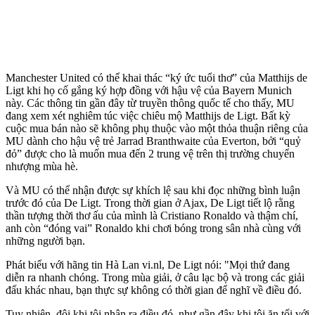
Manchester United có thể khai thác “ký ức tuổi thơ” của Matthijs de
Ligt khi họ cố gắng ký hợp đồng với hậu vệ của Bayern Munich
này. Các thông tin gần đây từ truyền thông quốc tế cho thấy, MU
đang xem xét nghiêm túc việc chiêu mộ Matthijs de Ligt. Bất kỳ
cuộc mua bán nào sẽ không phụ thuộc vào một thỏa thuận riêng của
MU dành cho hậu vệ trẻ Jarrad Branthwaite của Everton, bởi “quỷ
đỏ” được cho là muốn mua đến 2 trung vệ trên thị trường chuyển
nhượng mùa hè.
Và MU có thể nhận được sự khích lệ sau khi đọc những bình luận
trước đó của De Ligt. Trong thời gian ở Ajax, De Ligt tiết lộ rằng
thần tượng thời thơ ấu của mình là Cristiano Ronaldo và thậm chí,
anh còn “đóng vai” Ronaldo khi chơi bóng trong sân nhà cùng với
những người bạn.
Phát biểu với hãng tin Hà Lan vi.nl, De Ligt nói: "Mọi thứ đang
diễn ra nhanh chóng. Trong mùa giải, ở câu lạc bộ và trong các giải
đấu khác nhau, bạn thực sự không có thời gian để nghĩ về điều đó.
Tuy nhiên, đôi khi tôi nhận ra điều đó, như gần đây khi tôi ăn tối với