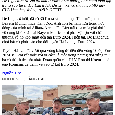
De Ligt chưa ra sân thi đấu ở Euro 2024 nhưng anh hoàn toàn tập
trung vào tuyển Hà Lan trước khi xem xét có gia nhập MU hay
CLB khác hay không. ẢNH: GETTY
De Ligt, 24 tuổi, đã có 30 lần ra sân trên mọi đấu trường cho
Bayern Munich mùa giải trước. Anh còn ba năm nữa trong hợp
đồng của mình tại Allianz Arena. De Ligt trải qua mùa giải thứ hai
vô cùng khó khăn tại Bayern Munich khi phải vật lộn với chấn
thương và nó kéo sang đến tận Euro 2024. Hiện tại, De Ligt chưa
chơi bất cứ phút nào cho đội tuyển Hà Lan tại Euro 2024.
Tuyển Hà Lan đã vượt qua vòng bảng để tiến đến vòng 16 đội Euro
2024 sau khi kết thúc với tư cách là một trong những đội đứng thứ
ba có thành tích tốt nhất. Đoàn quân của HLV Ronald Koeman sẽ
gặp Romania để tranh vé vào tứ kết Euro 2024.
Nguồn Tin: