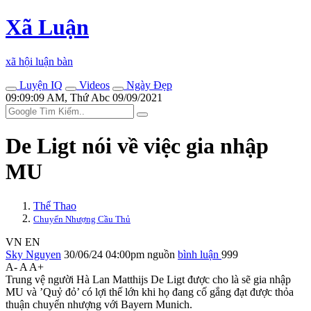
Xã Luận
xã hội luận bàn
Luyện IQ
Videos
Ngày Đẹp
09:09:09 AM, Thứ Abc 09/09/2021
De Ligt nói về việc gia nhập
MU
Thể Thao
Chuyển Nhượng Cầu Thủ
VN
EN
Sky Nguyen
30/06/24 04:00pm
nguồn
bình luận
999
A-
A
A+
Trung vệ người Hà Lan Matthijs De Ligt được cho là sẽ gia nhập
MU và ’Quỷ đỏ’ có lợi thế lớn khi họ đang cố gắng đạt được thỏa
thuận chuyển nhượng với Bayern Munich.