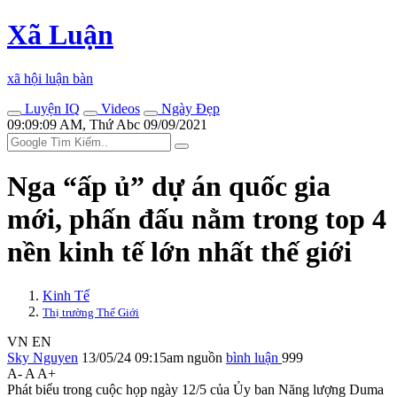
Xã Luận
xã hội luận bàn
Luyện IQ
Videos
Ngày Đẹp
09:09:09 AM, Thứ Abc 09/09/2021
Nga “ấp ủ” dự án quốc gia
mới, phấn đấu nằm trong top 4
nền kinh tế lớn nhất thế giới
Kinh Tế
Thị trường Thế Giới
VN
EN
Sky Nguyen
13/05/24 09:15am
nguồn
bình luận
999
A-
A
A+
Phát biểu trong cuộc họp ngày 12/5 của Ủy ban Năng lượng Duma