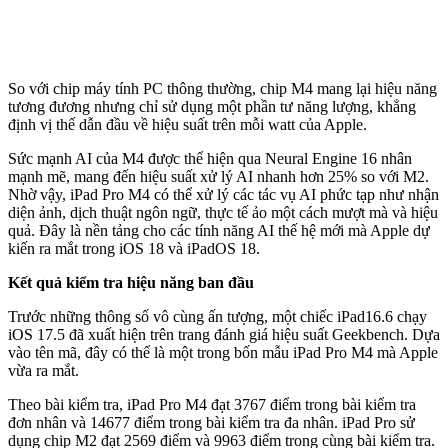
So với chip máy tính PC thông thường, chip M4 mang lại hiệu năng
tương đương nhưng chỉ sử dụng một phần tư năng lượng, khẳng
định vị thế dẫn đầu về hiệu suất trên mỗi watt của Apple.
Sức mạnh AI của M4 được thể hiện qua Neural Engine 16 nhân
mạnh mẽ, mang đến hiệu suất xử lý AI nhanh hơn 25% so với M2.
Nhờ vậy, iPad Pro M4 có thể xử lý các tác vụ AI phức tạp như nhận
diện ảnh, dịch thuật ngôn ngữ, thực tế ảo một cách mượt mà và hiệu
quả. Đây là nền tảng cho các tính năng AI thế hệ mới mà Apple dự
kiến ra mắt trong iOS 18 và iPadOS 18.
Kết quả kiểm tra hiệu năng ban đầu
Trước những thông số vô cùng ấn tượng, một chiếc iPad16.6 chạy
iOS 17.5 đã xuất hiện trên trang đánh giá hiệu suất Geekbench. Dựa
vào tên mã, đây có thể là một trong bốn mẫu iPad Pro M4 mà Apple
vừa ra mắt.
Theo bài kiểm tra, iPad Pro M4 đạt 3767 điểm trong bài kiểm tra
đơn nhân và 14677 điểm trong bài kiểm tra đa nhân. iPad Pro sử
dụng chip M2 đạt 2569 điểm và 9963 điểm trong cùng bài kiểm tra.