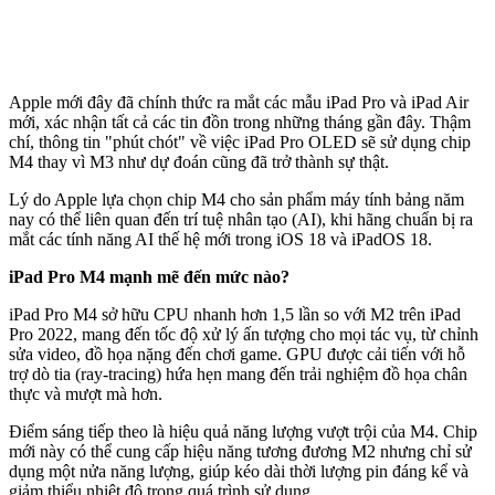
Apple mới đây đã chính thức ra mắt các mẫu iPad Pro và iPad Air
mới, xác nhận tất cả các tin đồn trong những tháng gần đây. Thậm
chí, thông tin "phút chót" về việc iPad Pro OLED sẽ sử dụng chip
M4 thay vì M3 như dự đoán cũng đã trở thành sự thật.
Lý do Apple lựa chọn chip M4 cho sản phẩm máy tính bảng năm
nay có thể liên quan đến trí tuệ nhân tạo (AI), khi hãng chuẩn bị ra
mắt các tính năng AI thế hệ mới trong iOS 18 và iPadOS 18.
iPad Pro M4 mạnh mẽ đến mức nào?
iPad Pro M4 sở hữu CPU nhanh hơn 1,5 lần so với M2 trên iPad
Pro 2022, mang đến tốc độ xử lý ấn tượng cho mọi tác vụ, từ chỉnh
sửa video, đồ họa nặng đến chơi game. GPU được cải tiến với hỗ
trợ dò tia (ray-tracing) hứa hẹn mang đến trải nghiệm đồ họa chân
thực và mượt mà hơn.
Điểm sáng tiếp theo là hiệu quả năng lượng vượt trội của M4. Chip
mới này có thể cung cấp hiệu năng tương đương M2 nhưng chỉ sử
dụng một nửa năng lượng, giúp kéo dài thời lượng pin đáng kể và
giảm thiểu nhiệt độ trong quá trình sử dụng.