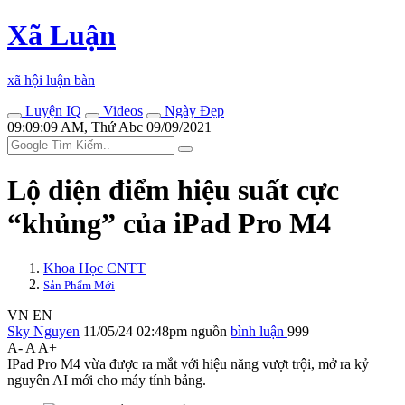
Xã Luận
xã hội luận bàn
Luyện IQ
Videos
Ngày Đẹp
09:09:09 AM, Thứ Abc 09/09/2021
Lộ diện điểm hiệu suất cực
“khủng” của iPad Pro M4
Khoa Học CNTT
Sản Phẩm Mới
VN
EN
Sky Nguyen
11/05/24 02:48pm
nguồn
bình luận
999
A-
A
A+
IPad Pro M4 vừa được ra mắt với hiệu năng vượt trội, mở ra kỷ
nguyên AI mới cho máy tính bảng.