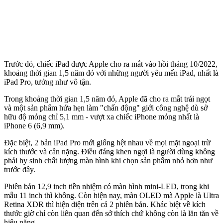
Trước đó, chiếc iPad được Apple cho ra mắt vào hồi tháng 10/2022,
khoảng thời gian 1,5 năm đó với những người yêu mến iPad, nhất là
iPad Pro, tưởng như vô tận.
Trong khoảng thời gian 1,5 năm đó, Apple đã cho ra mắt trái ngọt
và một sản phẩm hứa hẹn làm "chấn động" giới công nghệ dù sở
hữu độ mỏng chỉ 5,1 mm - vượt xa chiếc iPhone mỏng nhất là
iPhone 6 (6,9 mm).
Đặc biệt, 2 bản iPad Pro mới giống hệt nhau về mọi mặt ngoại trừ
kích thước và cân nặng. Điều đáng khen ngợi là người dùng không
phải hy sinh chất lượng màn hình khi chọn sản phẩm nhỏ hơn như
trước đây.
Phiên bản 12,9 inch tiền nhiệm có màn hình mini-LED, trong khi
mẫu 11 inch thì không. Còn hiện nay, màn OLED mà Apple là Ultra
Retina XDR thì hiện diện trên cả 2 phiên bản. Khác biệt về kích
thước giờ chỉ còn liên quan đến sở thích chứ không còn là lăn tăn về
hiệu năng.