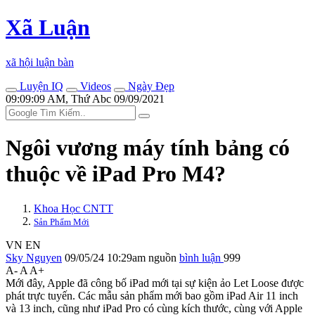
Xã Luận
xã hội luận bàn
Luyện IQ
Videos
Ngày Đẹp
09:09:09 AM, Thứ Abc 09/09/2021
Ngôi vương máy tính bảng có
thuộc về iPad Pro M4?
Khoa Học CNTT
Sản Phẩm Mới
VN
EN
Sky Nguyen
09/05/24 10:29am
nguồn
bình luận
999
A-
A
A+
Mới đây, Apple đã công bố iPad mới tại sự kiện ảo Let Loose được
phát trực tuyến. Các mẫu sản phẩm mới bao gồm iPad Air 11 inch
và 13 inch, cũng như iPad Pro có cùng kích thước, cùng với Apple