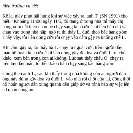
hiện trường vụ việc
Kể lại giây phút hãi hùng khi sự việc xảy ra, anh T. (SN 1991) cho
biết: “Khoảng 11h00 ngày 11/5, tôi đang ở trong nhà thì thấy chị
hàng xóm dắt theo cháu bé chạy sang kêu cứu. Tôi liền bảo chị và
cháu vào trong nhà nấp, ngó ra thì thấy L. đuổi theo bác hàng xóm.
Thấy vậy, tôi liền đóng cửa rồi chạy vào cầm gậy ra khống chế L.
Khi cầm gậy ra, tôi thấy bà T. chạy ra ngoài cửa, trên người đầy
máu hô hoán kêu cứu. Tôi liền dùng gậy để dọa và đuổi L. ra chỗ
khác, xem bên trong còn ai không. Lúc sau thấy cháu Q. chạy ra
trên tay đầy máu, tôi liền bảo cháu chạy sang bác hàng xóm”.
Cũng theo anh T., sau khi thấy trong nhà không còn ai, người đàn
ông này dùng gậy dọa và đuổi L. vào nhà rồi chốt cửa lại, đồng thời
hô hoán người dân xung quanh đến giúp đỡ và trình báo sự việc lên
cơ quan công an.