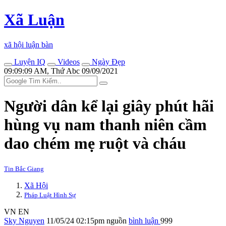
Xã Luận
xã hội luận bàn
Luyện IQ
Videos
Ngày Đẹp
09:09:09 AM, Thứ Abc 09/09/2021
Người dân kể lại giây phút hãi
hùng vụ nam thanh niên cầm
dao chém mẹ ruột và cháu
Tin Bắc Giang
Xã Hội
Pháp Luật Hình Sự
VN
EN
Sky Nguyen
11/05/24 02:15pm
nguồn
bình luận
999