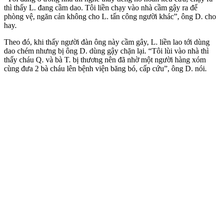
thì thấy L. đang cầm dao. Tôi liền chạy vào nhà cầm gậy ra để
phòng vệ, ngăn cản không cho L. tấn công người khác”, ông D. cho
hay.
Theo đó, khi thấy người đàn ông này cầm gây, L. liền lao tới dùng
dao chém nhưng bị ông D. dùng gậy chặn lại. “Tôi lùi vào nhà thì
thấy cháu Q. và bà T. bị thương nên đã nhờ một người hàng xóm
cùng đưa 2 bà cháu lên bệnh viện băng bó, cấp cứu”, ông D. nói.