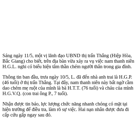
Sáng ngày 11/5, một vị lãnh đạo UBND thị trấn Thắng (Hiệp Hòa,
Bắc Giang) cho biết, trên địa bàn vừa xảy ra vụ việc nam thanh niên
H.G.L. nghi có biểu hiện tâm thần chém người thân trong gia đình.
Thông tin ban đầu, trưa ngày 10/5, L. đã đến nhà anh trai là H.G.P.
(46 tuổi) ở thị trấn Thắng. Tại đây, nam thanh niên này bất ngờ cầm
dao chém mẹ ruột của mình là bà H.T.T. (76 tuổi) và cháu của mình
H.G.V.Q. (con trai ông P., 7 tuổi).
Nhận được tin báo, lực lượng chức năng nhanh chóng có mặt tại
hiện trường để điều tra, làm rõ sự việc. Hai nạn nhân được đưa đi
cấp cứu gấp ngay sau đó.