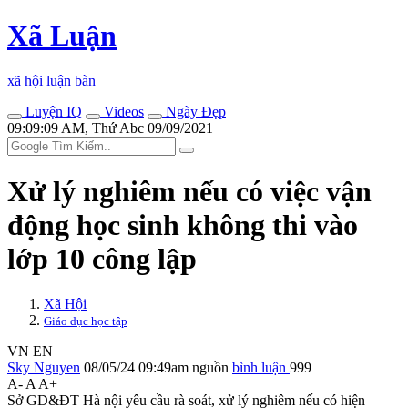
Xã Luận
xã hội luận bàn
Luyện IQ
Videos
Ngày Đẹp
09:09:09 AM, Thứ Abc 09/09/2021
Xử lý nghiêm nếu có việc vận
động học sinh không thi vào
lớp 10 công lập
Xã Hội
Giáo dục học tập
VN
EN
Sky Nguyen
08/05/24 09:49am
nguồn
bình luận
999
A-
A
A+
Sở GD&ĐT Hà nội yêu cầu rà soát, xử lý nghiêm nếu có hiện