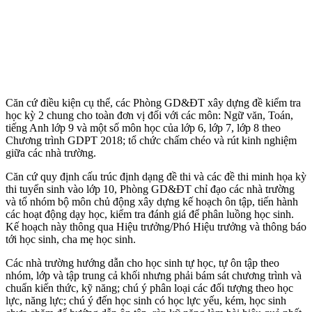
Căn cứ điều kiện cụ thể, các Phòng GD&ĐT xây dựng đề kiểm tra
học kỳ 2 chung cho toàn đơn vị đối với các môn: Ngữ văn, Toán,
tiếng Anh lớp 9 và một số môn học của lớp 6, lớp 7, lớp 8 theo
Chương trình GDPT 2018; tổ chức chấm chéo và rút kinh nghiệm
giữa các nhà trường.
Căn cứ quy định cấu trúc định dạng đề thi và các đề thi minh họa kỳ
thi tuyển sinh vào lớp 10, Phòng GD&ĐT chỉ đạo các nhà trường
và tổ nhóm bộ môn chủ động xây dựng kế hoạch ôn tập, tiến hành
các hoạt động dạy học, kiểm tra đánh giá để phân luồng học sinh.
Kế hoạch này thông qua Hiệu trưởng/Phó Hiệu trưởng và thông báo
tới học sinh, cha mẹ học sinh.
Các nhà trường hướng dẫn cho học sinh tự học, tự ôn tập theo
nhóm, lớp và tập trung cả khối nhưng phải bám sát chương trình và
chuẩn kiến thức, kỹ năng; chú ý phân loại các đối tượng theo học
lực, năng lực; chú ý đến học sinh có học lực yếu, kém, học sinh