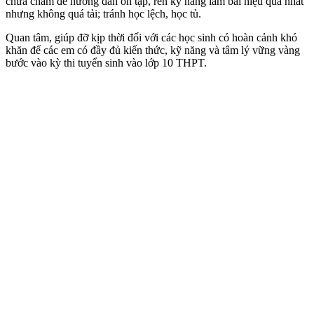
chưa chăm để hướng dẫn ôn tập, rèn kỹ năng làm bài hiệu quả nhất
nhưng không quá tải; tránh học lệch, học tủ.
Quan tâm, giúp đỡ kịp thời đối với các học sinh có hoàn cảnh khó
khăn để các em có đầy đủ kiến thức, kỹ năng và tâm lý vững vàng
bước vào kỳ thi tuyển sinh vào lớp 10 THPT.