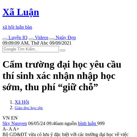
Xã Luận
xã hội luận bàn
Luyện IQ
Videos
Ngày Đẹp
09:09:09 AM, Thứ Abc 09/09/2021
Cấm trường đại học yêu cầu
thí sinh xác nhận nhập học
sớm, thu phí “giữ chỗ”
Xã Hội
Giáo dục học tập
VN
EN
Sky Nguyen
06/05/24 09:46am
nguồn
bình luận
999
A-
A
A+
Bộ GD&ĐT vừa có lưu ý đặc biệt với các trường đại học về việc