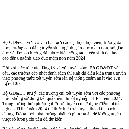
Bộ GD&ĐT vừa có văn bản gửi các đại học, học viện, trường đại
học, trường cao đẳng tuyển sinh ngành giáo dục mầm non, sở giáo
dục và đào tạo hướng dẫn thực hiện công tác tuyển sinh đại học,
cao đẳng ngành giáo dục mầm non năm 2024.
Đối với việc tổ chức đăng ký và xét tuyển sớm, Bộ GD&ĐT yêu
cầu, các trường cập nhật danh sách thí sinh đủ điều kiện trúng tuyển
theo phương thức xét tuyển sớm lên hệ thống chậm nhất vào 17h
ngày 10/7.
Bộ GD&ĐT lưu ý, các trường chỉ xét tuyển sớm với các phương
thức không sử dụng kết quả điểm thi tốt nghiệp THPT năm 2024.
Trong trường hợp phương thức xét tuyển có sử dụng điểm thi tốt
nghiệp THPT năm 2024 thì thực hiện xét tuyển theo kế hoạch
chung. Đồng thời, nhà trường phải có phương án để không tuyển
vượt số lượng chỉ tiêu đã dự kiến.
Bộ yêu cầu việc điều chỉnh đề án tuyển sinh phải đảm bảo đúng quy