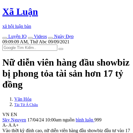
Xã Luận
xã hội luận bàn
Luyện IQ
Videos
Ngày Đẹp
09:09:09 AM, Thứ Abc 09/09/2021
Nữ diễn viên hàng đầu showbiz
bị phong tỏa tài sản hơn 17 tỷ
đồng
Văn Hóa
Tài Tử Á Châu
VN
EN
Sky Nguyen
17/04/24 10:00am
nguồn
bình luận
999
A-
A
A+
Vào thời kỳ đỉnh cao, nữ diễn viên hàng đầu showbiz đầu tư vào 17