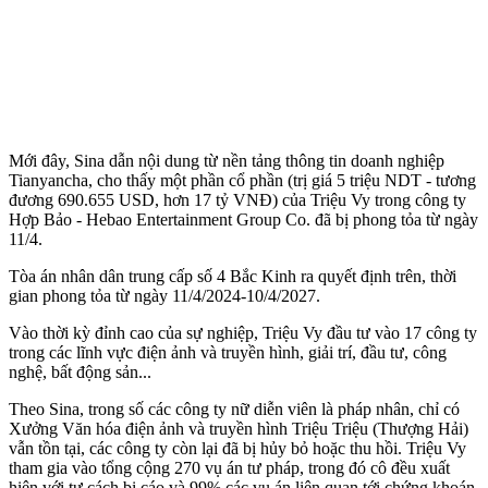
Mới đây, Sina dẫn nội dung từ nền tảng thông tin doanh nghiệp
Tianyancha, cho thấy một phần cổ phần (trị giá 5 triệu NDT - tương
đương 690.655 USD, hơn 17 tỷ VNĐ) của Triệu Vy trong công ty
Hợp Bảo - Hebao Entertainment Group Co. đã bị phong tỏa từ ngày
11/4.
Tòa án nhân dân trung cấp số 4 Bắc Kinh ra quyết định trên, thời
gian phong tỏa từ ngày 11/4/2024-10/4/2027.
Vào thời kỳ đỉnh cao của sự nghiệp, Triệu Vy đầu tư vào 17 công ty
trong các lĩnh vực điện ảnh và truyền hình, giải trí, đầu tư, công
nghệ, bất động sản...
Theo Sina, trong số các công ty nữ diễn viên là pháp nhân, chỉ có
Xưởng Văn hóa điện ảnh và truyền hình Triệu Triệu (Thượng Hải)
vẫn tồn tại, các công ty còn lại đã bị hủy bỏ hoặc thu hồi. Triệu Vy
tham gia vào tổng cộng 270 vụ án tư pháp, trong đó cô đều xuất
hiện với tư cách bị cáo và 99% các vụ án liên quan tới chứng khoán.