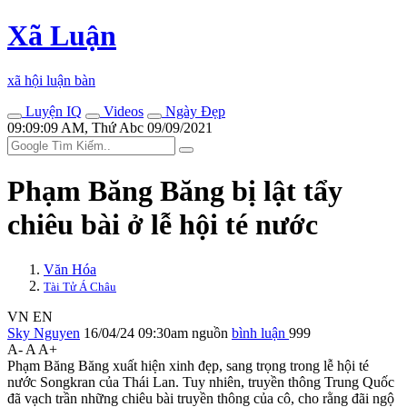
Xã Luận
xã hội luận bàn
Luyện IQ
Videos
Ngày Đẹp
09:09:09 AM, Thứ Abc 09/09/2021
Phạm Băng Băng bị lật tẩy
chiêu bài ở lễ hội té nước
Văn Hóa
Tài Tử Á Châu
VN
EN
Sky Nguyen
16/04/24 09:30am
nguồn
bình luận
999
A-
A
A+
Phạm Băng Băng xuất hiện xinh đẹp, sang trọng trong lễ hội té
nước Songkran của Thái Lan. Tuy nhiên, truyền thông Trung Quốc
đã vạch trần những chiêu bài truyền thông của cô, cho rằng đãi ngộ