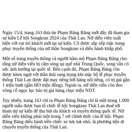
Ngày 15/4, trang
163
đưa tin Phạm Băng Băng mới đây đã tham gia
sự kiện Lễ hội Songkran 2024 của Thái Lan. Nữ diễn viên xuất
hiện với vai trò khách mời tại sự kiện. Cô được sắp xếp mặc trang
phục truyền thống của nữ thần Songkran và diễu hành khắp phố.
Một số trang truyền thông và người hâm mộ Phạm Băng Băng cho
rằng nữ diễn viên bị cấm sóng tại quê nhà Trung Quốc, song vẫn có
sức ảnh hưởng tại quốc tế. Bên cạnh đó, Phạm Băng Băng còn
được khen ngợi với thần thái sang trọng khi mặc bộ lễ phục truyền
thống Thái Lan được đặt may riêng bởi hãng nổi tiếng, có trị giá gần
1 triệu bath (gần 683 triệu đồng). Ngoài ra, nữ diễn viên còn đeo
vòng cổ ngọc lục bảo trị giá hàng chục triệu NDT.
Tuy nhiên, trang
163
chỉ ra Phạm Băng Băng chỉ là một trong 1.000
người mẫu được ban tổ chức lễ hội Songkran Thái Lan thuê tới
tham dự sự kiện để thu hút du khách và truyền thông quốc tế. Nữ
diễn viên không phải một trong 7 nữ chính thức của lễ hội. Phạm
Băng Băng diễu hành trên chiếc xe tuk tuk nhỏ, là phương tiện di
chuyển truyền thống của Thái Lan.