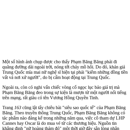
Một số hình ảnh chụp được cho thấy Phạm Băng Băng phải đi
quãng đường dài ngoài trời, nóng tới chảy mồ hôi. Do đó, khán giả
Trung Quốc mỉa mai nữ nghệ sĩ hiện tại phải "kiếm những đồng tiền
vất vả nơi xứ người", do bị cấm hoạt động tại Trung Quốc.
Ngoài ra, còn có nghi vấn chiếc vòng cổ ngọc lục bảo giá trị mà
Phạm Băng Băng đeo trong sự kiện là mượn từ một người nổi tiếng
trên mạng, rất giàu có tên Vương Hồng Quyền Tinh.
Trang
163
cũng lật tẩy chiêu bài "siêu sao quốc tế" của Phạm Băng
Băng. Theo truyền thông Trung Quốc, Phạm Băng Băng không có
tác phẩm nào đáng kể trong những năm qua, việc cô tham dự LHP
Cannes hay Oscar là do mua vé từ các thương hiệu. Nguồn tin
khẳng định "nữ hoàng thảm đỏ" một thời giờ đây sẵn lòng nhận