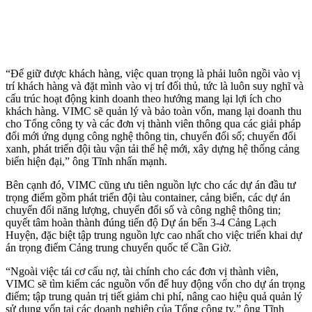
“Để giữ được khách hàng, việc quan trọng là phải luôn ngồi vào vị
trí khách hàng và đặt mình vào vị trí đối thủ, tức là luôn suy nghĩ và
cấu trúc hoạt động kinh doanh theo hướng mang lại lợi ích cho
khách hàng. VIMC sẽ quản lý và bảo toàn vốn, mang lại doanh thu
cho Tổng công ty và các đơn vị thành viên thông qua các giải pháp
đổi mới ứng dụng công nghệ thông tin, chuyển đổi số; chuyển đổi
xanh, phát triển đội tàu vận tải thế hệ mới, xây dựng hệ thống cảng
biển hiện đại,” ông Tĩnh nhấn mạnh.
Bên cạnh đó, VIMC cũng ưu tiên nguồn lực cho các dự án đầu tư
trọng điểm gồm phát triển đội tàu container, cảng biển, các dự án
chuyển đổi năng lượng, chuyển đổi số và công nghệ thông tin;
quyết tâm hoàn thành đúng tiến độ Dự án bến 3-4 Cảng Lạch
Huyện, đặc biệt tập trung nguồn lực cao nhất cho việc triển khai dự
án trọng điểm Cảng trung chuyển quốc tế Cần Giờ.
“Ngoài việc tái cơ cấu nợ, tài chính cho các đơn vị thành viên,
VIMC sẽ tìm kiếm các nguồn vốn để huy động vốn cho dự án trọng
điểm; tập trung quản trị tiết giảm chi phí, nâng cao hiệu quả quản lý
sử dụng vốn tại các doanh nghiệp của Tổng công ty,” ông Tĩnh