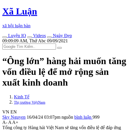
Xã Luận
xã hội luận bàn
Luyện IQ
Videos
Ngày Đẹp
09:09:09 AM, Thứ Abc 09/09/2021
“Ông lớn” hàng hải muốn tăng
vốn điều lệ để mở rộng sản
xuất kinh doanh
Kinh Tế
Thị trường ViệtNam
VN
EN
Sky Nguyen
16/04/24 03:07pm
nguồn
bình luận
999
A-
A
A+
Tổng công ty Hàng hải Việt Nam sẽ tăng vốn điều lệ để đáp ứng