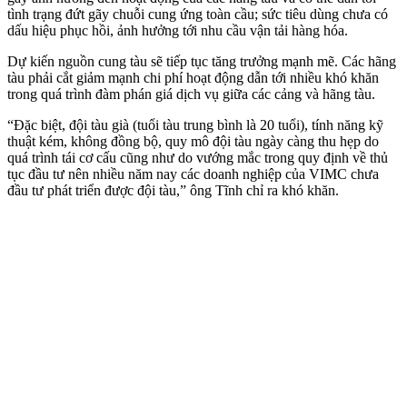
tình trạng đứt gãy chuỗi cung ứng toàn cầu; sức tiêu dùng chưa có
dấu hiệu phục hồi, ảnh hưởng tới nhu cầu vận tải hàng hóa.
Dự kiến nguồn cung tàu sẽ tiếp tục tăng trưởng mạnh mẽ. Các hãng
tàu phải cắt giảm mạnh chi phí hoạt động dẫn tới nhiều khó khăn
trong quá trình đàm phán giá dịch vụ giữa các cảng và hãng tàu.
“Đặc biệt, đội tàu già (tuổi tàu trung bình là 20 tuổi), tính năng kỹ
thuật kém, không đồng bộ, quy mô đội tàu ngày càng thu hẹp do
quá trình tái cơ cấu cũng như do vướng mắc trong quy định về thủ
tục đầu tư nên nhiều năm nay các doanh nghiệp của VIMC chưa
đầu tư phát triển được đội tàu,” ông Tĩnh chỉ ra khó khăn.