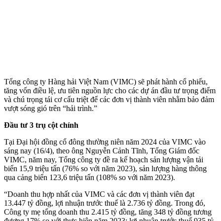
Tổng công ty Hàng hải Việt Nam (VIMC) sẽ phát hành cổ phiếu,
tăng vốn điều lệ, ưu tiên nguồn lực cho các dự án đầu tư trọng điểm
và chú trọng tái cơ cấu triệt để các đơn vị thành viên nhằm bảo đảm
vượt sóng gió trên “hải trình.”
Đầu tư 3 trụ cột chính
Tại Đại hội đồng cổ đông thường niên năm 2024 của VIMC vào
sáng nay (16/4), theo ông Nguyễn Cảnh Tĩnh, Tổng Giám đốc
VIMC, năm nay, Tổng công ty đề ra kế hoạch sản lượng vận tải
biển 15,9 triệu tấn (76% so với năm 2023), sản lượng hàng thông
qua cảng biển 123,6 triệu tấn (108% so với năm 2023).
“Doanh thu hợp nhất của VIMC và các đơn vị thành viên đạt
13.447 tỷ đồng, lợi nhuận trước thuế là 2.736 tỷ đồng. Trong đó,
Công ty mẹ tổng doanh thu 2.415 tỷ đồng, tăng 348 tỷ đồng tương
đương 17% so với thực hiện năm 2023; lợi nhuận trước thuế 935 tỷ