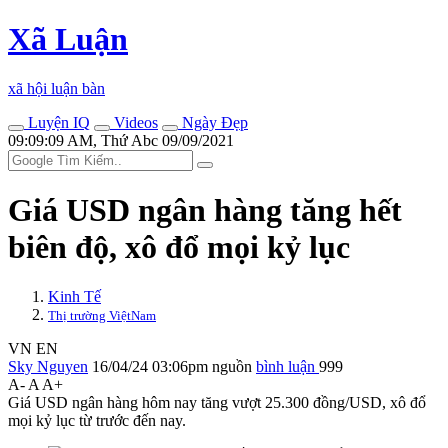
Xã Luận
xã hội luận bàn
Luyện IQ
Videos
Ngày Đẹp
09:09:09 AM, Thứ Abc 09/09/2021
Giá USD ngân hàng tăng hết
biên độ, xô đổ mọi kỷ lục
Kinh Tế
Thị trường ViệtNam
VN
EN
Sky Nguyen
16/04/24 03:06pm
nguồn
bình luận
999
A-
A
A+
Giá USD ngân hàng hôm nay tăng vượt 25.300 đồng/USD, xô đổ
mọi kỷ lục từ trước đến nay.