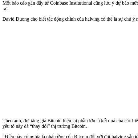
Một báo cáo gần đây từ Coinbase Institutional cũng lưu ý dự báo mức 
ra”.
David Duong cho biết tác động chính của halving có thể là sự chú ý 
Theo anh, đợt tăng giá Bitcoin hiện tại phần lớn là kết quả của các
yếu tố này đã “thay đổi” thị trường Bitcoin.
“Điều này có nghĩa là phản ứng của Bitcoin đối với đợt halving sắp tới