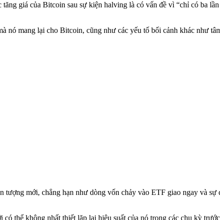
tăng giá của Bitcoin sau sự kiện halving là có vấn đề vì “chỉ có ba lầ
mà nó mang lại cho Bitcoin, cũng như các yếu tố bối cảnh khác như tâ
 hiện tượng mới, chẳng hạn như dòng vốn chảy vào ETF giao ngay và sự
 có thể không nhất thiết lặp lại hiệu suất của nó trong các chu kỳ trước