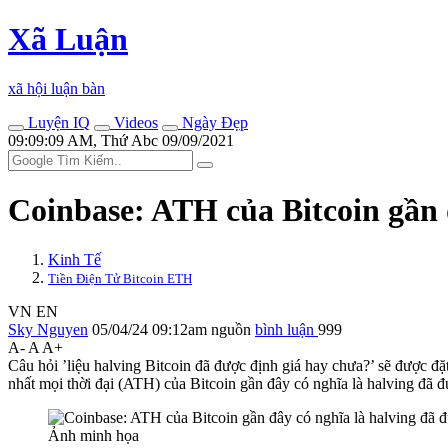
Xã Luận
xã hội luận bàn
Luyện IQ
Videos
Ngày Đẹp
09:09:09 AM, Thứ Abc 09/09/2021
Coinbase: ATH của Bitcoin gần đ
Kinh Tế
Tiền Điện Tử Bitcoin ETH
VN
EN
Sky Nguyen
05/04/24 09:12am
nguồn
bình luận
999
A-
A
A+
Câu hỏi ’liệu halving Bitcoin đã được định giá hay chưa?’ sẽ được đ
nhất mọi thời đại (ATH) của Bitcoin gần đây có nghĩa là halving đã đ
Ảnh minh họa