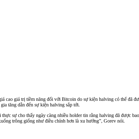
 cao giá trị tiềm năng đối với Bitcoin do sự kiện halving có thể đã đ
 gia tăng dẫn đến sự kiện halving sắp tới.
ại thực sự cho thấy ngày càng nhiều holder tin rằng halving đã được ba
 xuống trông giống như điều chỉnh hơn là xu hướng”, Gorev nói.