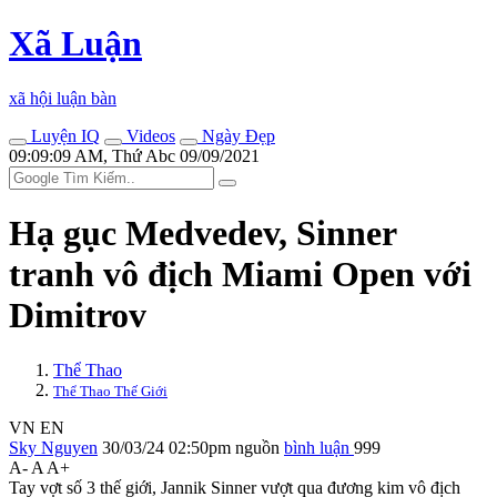
Xã Luận
xã hội luận bàn
Luyện IQ
Videos
Ngày Đẹp
09:09:09 AM, Thứ Abc 09/09/2021
Hạ gục Medvedev, Sinner
tranh vô địch Miami Open với
Dimitrov
Thể Thao
Thể Thao Thế Giới
VN
EN
Sky Nguyen
30/03/24 02:50pm
nguồn
bình luận
999
A-
A
A+
Tay vợt số 3 thế giới, Jannik Sinner vượt qua đương kim vô địch