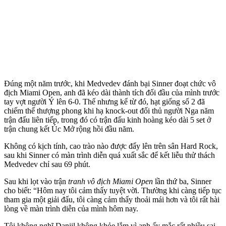
Đúng một năm trước, khi Medvedev đánh bại Sinner đoạt chức vô
địch Miami Open, anh đã kéo dài thành tích đối đầu của mình trước
tay vợt người Ý lên 6-0. Thế nhưng kể từ đó, hạt giống số 2 đã
chiếm thế thượng phong khi hạ knock-out đối thủ người Nga năm
trận đấu liên tiếp, trong đó có trận đấu kinh hoàng kéo dài 5 set ở
trận chung kết Úc Mở rộng hồi đầu năm.
Không có kịch tính, cao trào nào được đẩy lên trên sân Hard Rock,
sau khi Sinner có màn trình diễn quá xuất sắc để kết liễu thử thách
Medvedev chỉ sau 69 phút.
Sau khi lọt vào trận
tranh vô địch Miami Open
lần thứ ba, Sinner
cho biết: “Hôm nay tôi cảm thấy tuyệt vời. Thường khi càng tiếp tục
tham gia một giải đấu, tôi càng cảm thấy thoải mái hơn và tôi rất hài
lòng về màn trình diễn của mình hôm nay.
Tôi không nghĩ Daniil không khỏe lắm vì anh ấy mắc rất nhiều sai