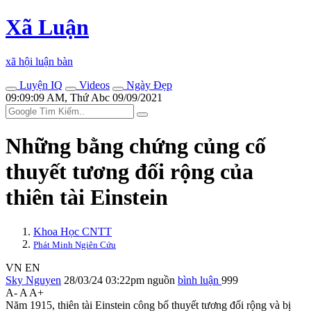
Xã Luận
xã hội luận bàn
Luyện IQ
Videos
Ngày Đẹp
09:09:09 AM, Thứ Abc 09/09/2021
Những bằng chứng củng cố
thuyết tương đối rộng của
thiên tài Einstein
Khoa Học CNTT
Phát Minh Ngiên Cứu
VN
EN
Sky Nguyen
28/03/24 03:22pm
nguồn
bình luận
999
A-
A
A+
Năm 1915, thiên tài Einstein công bố thuyết tương đối rộng và bị