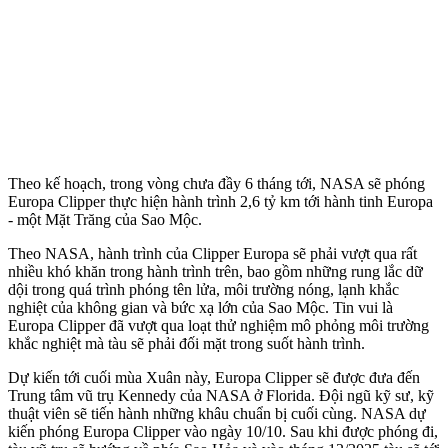
Theo kế hoạch, trong vòng chưa đầy 6 tháng tới, NASA sẽ phóng
Europa Clipper thực hiện hành trình 2,6 tỷ km tới hành tinh Europa
- một Mặt Trăng của Sao Mộc.
Theo NASA, hành trình của Clipper Europa sẽ phải vượt qua rất
nhiều khó khăn trong hành trình trên, bao gồm những rung lắc dữ
dội trong quá trình phóng tên lửa, môi trường nóng, lạnh khắc
nghiệt của không gian và bức xạ lớn của Sao Mộc. Tin vui là
Europa Clipper đã vượt qua loạt thử nghiệm mô phỏng môi trường
khắc nghiệt mà tàu sẽ phải đối mặt trong suốt hành trình.
Dự kiến tới cuối mùa Xuân này, Europa Clipper sẽ được đưa đến
Trung tâm vũ trụ Kennedy của NASA ở Florida. Đội ngũ kỹ sư, kỹ
thuật viên sẽ tiến hành những khâu chuẩn bị cuối cùng. NASA dự
kiến phóng Europa Clipper vào ngày 10/10. Sau khi được phóng đi,