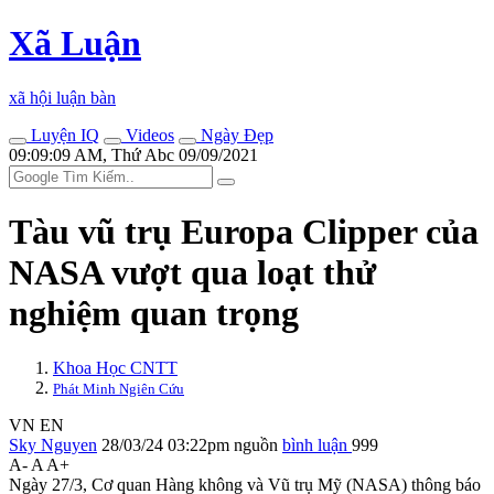
Xã Luận
xã hội luận bàn
Luyện IQ
Videos
Ngày Đẹp
09:09:09 AM, Thứ Abc 09/09/2021
Tàu vũ trụ Europa Clipper của
NASA vượt qua loạt thử
nghiệm quan trọng
Khoa Học CNTT
Phát Minh Ngiên Cứu
VN
EN
Sky Nguyen
28/03/24 03:22pm
nguồn
bình luận
999
A-
A
A+
Ngày 27/3, Cơ quan Hàng không và Vũ trụ Mỹ (NASA) thông báo