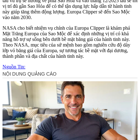
tàu vũ trụ sẽ hướng về phía Sao Hỏa và vào tháng 12/2025 tàu sẽ tới
vị trí đủ gần Sao Hỏa để có thể tận dụng lực hấp dẫn từ hành tinh
này giúp tăng thêm động lượng. Europa Clipper sẽ đến Sao Mộc
vào năm 2030.
NASA cho biết nhiệm vụ chính của Europa Clipper là khám phá
Mặt Trăng Europa của Sao Mộc để xác định những vị trí có khả
năng hỗ trợ sự sống bên dưới bề mặt băng giá của hành tinh này.
Theo NASA, mục tiêu của sứ mệnh bao gồm nghiên cứu độ dày
lớp vỏ băng giá của Europa, sự tương tác bề mặt với đại dương,
thành phần và địa chất của hành tinh này.
Nguồn Tin: