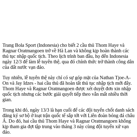
Trang Bola Sport (Indonesia) cho biết 2 cầu thủ Thom Haye và
Ragnar Oratmangoen trở về Hà Lan và không kịp hoàn thành các
thủ tục nhập quốc tịch. Theo lịch trình ban đầu, họ đến Indonesia
ngày 12/3 để làm lễ tuyên thệ, qua đó chính thức trở thành công dân
của đất nước vạn đảo.
Tuy nhiên, lễ tuyên thệ này chỉ có sự góp mặt của Nathan Tjoe-A-
On và Jay Idzes - hai cầu thủ đã hoàn tất thủ tục nhập tịch mới đây.
Thom Haye và Ragnar Oratmangoen được xét duyệt đơn xin nhập
quốc tịch nhưng các bước giải quyết tiếp theo vẫn mất nhiều thời
gian.
Trong khi đó, ngày 13/3 là hạn cuối để các đội tuyển chốt danh sách
đăng ký sơ bộ ở loạt trận quốc tế sắp tới với Liên đoàn bóng đá châu
Á. Do đó, hai cầu thủ Thom Haye và Ragnar Oratmangoen không
kịp tham gia đợt tập trung vào tháng 3 này cùng đội tuyển xứ vạn
đảo.