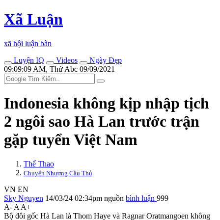
Xã Luận
xã hội luận bàn
Luyện IQ
Videos
Ngày Đẹp
09:09:09 AM, Thứ Abc 09/09/2021
Indonesia không kịp nhập tịch
2 ngôi sao Hà Lan trước trận
gặp tuyển Việt Nam
Thể Thao
Chuyển Nhượng Cầu Thủ
VN
EN
Sky Nguyen
14/03/24 02:34pm
nguồn
bình luận
999
A-
A
A+
Bộ đôi gốc Hà Lan là Thom Haye và Ragnar Oratmangoen không