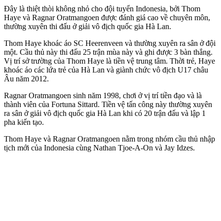
Đây là thiệt thòi không nhỏ cho đội tuyển Indonesia, bởi Thom
Haye và Ragnar Oratmangoen được đánh giá cao về chuyên môn,
thường xuyên thi đấu ở giải vô địch quốc gia Hà Lan.
Thom Haye khoác áo SC Heerenveen và thường xuyên ra sân ở đội
một. Cầu thủ này thi đấu 25 trận mùa này và ghi được 3 bàn thắng.
Vị trí sở trường của Thom Haye là tiền vệ trung tâm. Thời trẻ, Haye
khoác áo các lứa trẻ của Hà Lan và giành chức vô địch U17 châu
Âu năm 2012.
Ragnar Oratmangoen sinh năm 1998, chơi ở vị trí tiền đạo và là
thành viên của Fortuna Sittard. Tiền vệ tấn công này thường xuyên
ra sân ở giải vô địch quốc gia Hà Lan khi có 20 trận đấu và lập 1
pha kiến tạo.
Thom Haye và Ragnar Oratmangoen nằm trong nhóm cầu thủ nhập
tịch mới của Indonesia cùng Nathan Tjoe-A-On và Jay Idzes.