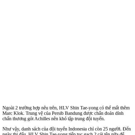
Ngoài 2 trường hợp nêu trên, HLV Shin Tae-yong có thể mất thêm
Marc Klok. Trung vệ của Persib Bandung được chẩn đoán dính
chấn thương gót Achilles nên khó tập trung đội tuyển.
Như vậy, danh sách của đội tuyển Indonesia chỉ còn 25 người. Đến
ngày thi đấu, HLV Shin Tae-yong tiếp tục gạch 2 cái tên nữa để