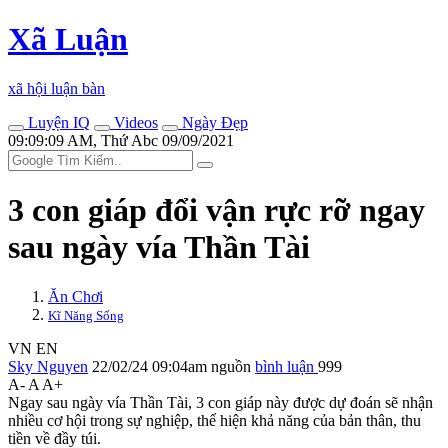
Xã Luận
xã hội luận bàn
Luyện IQ
Videos
Ngày Đẹp
09:09:09 AM, Thứ Abc 09/09/2021
3 con giáp đổi vận rực rỡ ngay
sau ngày vía Thần Tài
Ăn Chơi
Kĩ Năng Sống
VN
EN
Sky Nguyen
22/02/24 09:04am
nguồn
bình luận
999
A-
A
A+
Ngay sau ngày vía Thần Tài, 3 con giáp này được dự đoán sẽ nhận
nhiều cơ hội trong sự nghiệp, thể hiện khả năng của bản thân, thu
tiền về đầy túi.