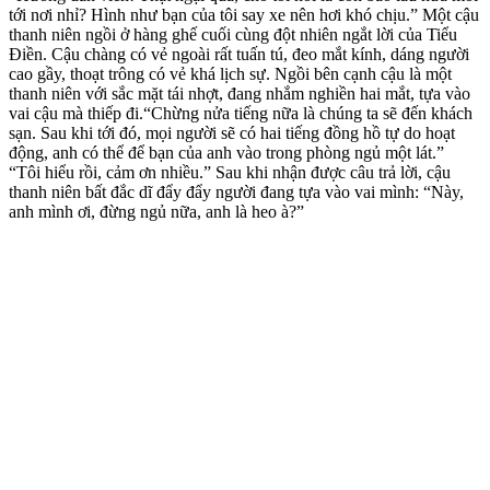
tới nơi nhỉ? Hình như bạn của tôi say xe nên hơi khó chịu.” Một cậu
thanh niên ngồi ở hàng ghế cuối cùng đột nhiên ngắt lời của Tiểu
Điền. Cậu chàng có vẻ ngoài rất tuấn tú, đeo mắt kính, dáng người
cao gầy, thoạt trông có vẻ khá lịch sự. Ngồi bên cạnh cậu là một
thanh niên với sắc mặt tái nhợt, đang nhắm nghiền hai mắt, tựa vào
vai cậu mà thiếp đi.“Chừng nửa tiếng nữa là chúng ta sẽ đến khách
sạn. Sau khi tới đó, mọi người sẽ có hai tiếng đồng hồ tự do hoạt
động, anh có thể để bạn của anh vào trong phòng ngủ một lát.”
“Tôi hiểu rồi, cảm ơn nhiều.” Sau khi nhận được câu trả lời, cậu
thanh niên bất đắc dĩ đẩy đẩy người đang tựa vào vai mình: “Này,
anh mình ơi, đừng ngủ nữa, anh là heo à?”