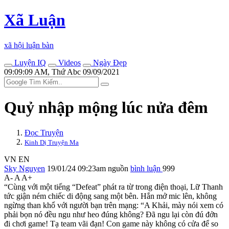
Xã Luận
xã hội luận bàn
Luyện IQ
Videos
Ngày Đẹp
09:09:09 AM, Thứ Abc 09/09/2021
Quỷ nhập mộng lúc nửa đêm
Đọc Truyện
Kinh Dị Truyện Ma
VN
EN
Sky Nguyen
19/01/24 09:23am
nguồn
bình luận
999
A-
A
A+
“Cùng với một tiếng “Defeat” phát ra từ trong điện thoại, Lữ Thanh
tức giận ném chiếc di động sang một bên. Hắn mở mic lên, không
ngừng than khổ với người bạn trên mạng: “A Khải, mày nói xem có
phải bọn nó đều ngu như heo đúng không? Đã ngu lại còn đú đởn
đi chơi game! Tạ team vãi đạn! Con game này không có cửa để so