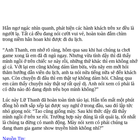
Hắn ngơ ngác nhìn quanh, phát hiện các hành khách trên xe đều là
người lạ. Tất cả đều đang nói cười vui vẻ, hoàn toàn đắm chìm
trong niềm hân hoan khi được đi du lịch.
“Anh Thanh, em nhớ rõ ràng, hôm qua sau khi hai chúng ta chơi
game xong là em đã đi ngủ ngay. Nhưng vừa tỉnh dậ‌y th‌ì đã thấy
mình ngồi ở trên chiếc xe này rồi, những thứ khác thì em không nhớ
gì cả. Với lại em cũng không dám làm bừa, vừa nãy em mới hỏi
thăm hướng dẫn viên du lịch, anh ta nói nửa tiếng nữa sẽ đến khách
sạn. Còn chuyện đi đâu thì em thật sự không dám hỏi. Chẳng qua
em cảm thấy chuyện này thật sự rất quỷ dị. Anh nói xem có phải là
có đứa nào đó đang định trêu bọn mình không?”
Lúc này Lữ Thanh đã hoàn toàn tỉnh táo lại. Hắn tốn mất một phút
đồng hồ mới sắp xếp lại được suy nghĩ ở trong đầu, sau đó lập tức
nhỏ giọng nói: “Tao cũng giống mày. Sau khi thức dậy đã thấy
mình ngồi ở trên xe rồi. Trường hợp này đúng là rất quái lạ, tốt nhất
là chúng ta đừng có manh động. Mày nói xem có phải chúng ta
đang tham gia game show truyền hình không nhỉ?”
Nguồn Tin: