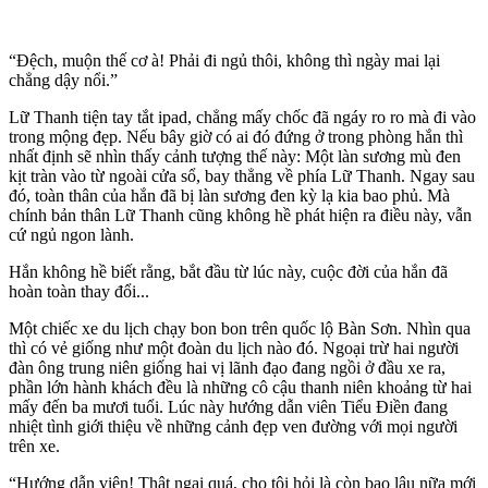
“Đệch, muộn thế cơ à! Phải đi ngủ thôi, không thì ngày mai lại
chẳng dậy nổi.”
Lữ Thanh tiện tay tắt ipad, chẳng mấy chốc đã ngáy ro ro mà đi vào
trong mộng đẹp. Nếu bây giờ có ai đó đứng ở trong phòng hắn thì
nhất định sẽ nhìn thấy cảnh tượng thế này: Một làn sương mù đen
kịt tràn vào từ ngoài cửa sổ, bay thẳng về phía Lữ Thanh. Ngay sau
đó, toàn thân của hắn đã bị làn sương đen kỳ lạ kia bao phủ. Mà
chính bản thân Lữ Thanh cũng không hề phát hiện ra điều này, vẫn
cứ ngủ ngon lành.
Hắn không hề biết rằng, bắt đầu từ lúc này, cuộc đời của hắn đã
hoàn toàn thay đổi...
Một chiếc xe du lịch chạy bon bon trên quốc lộ Bàn Sơn. Nhìn qua
thì có vẻ giống như một đoàn du lịch nào đó. Ngoại trừ hai người
đàn ông trung niên giống hai vị lãnh đạo đang ngồi ở đầu xe ra,
phần lớn hành khách đều là những cô cậu thanh niên khoảng từ hai
mấy đến ba mươi tuổi. Lúc này hướng dẫn viên Tiểu Điền đang
nhiệt tình giới thiệu về những cảnh đẹp ven đường với mọi người
trên xe.
“Hướng dẫn viên! Thật ngại quá, cho tôi hỏi là còn bao lâu nữa mới