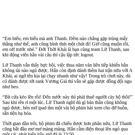
“Em hiểu, em hiểu mà anh Thanh. Đêm nào chẳng gặp trúng mấy
thằng như thế, anh cũng bình tĩnh một chút đi! Giờ cũng muộn rồi,
em off trước nhé.” Đới Thời Khải là bạn cùng team Lữ Thanh, sau
khi động viên hắn vài câu thì cậu lập tức logout.
Lữ Thanh vẫn thấy bực bội, việc thua năm ván liên tiếp khiến hắn
không tài nào ngủ được. Hắn còn định đánh thêm hai trận nữa với A
Khải, ai ngờ tên kia lại chạy nhanh như vậy! Trong trò chơi này, dù
có đánh được tới rank Vương Giả thì vẫn sẽ gặp được đồng đội ngu
như heo.
“Bít cửa kéo lên rồi! Đến nước này thì phải thuê người cày hộ thôi!”
Sau khi rên rỉ một lúc, Lữ Thanh nghĩ dù gì bản thân cũng không
ngủ được, bèn mở ipad tìm một vài bộ phim hài xem cho đỡ buồn,
sẵn tiện hạ hỏa.
Thời gian dần trôi, bộ phim đã chiếu được hơn phân nửa, Lữ Thanh
cũng bắt đầu mơ mơ màng màng. Hắn cầm điện thoại lên ngó qua
một cái, phát hiện bây giờ đã là 23:50.