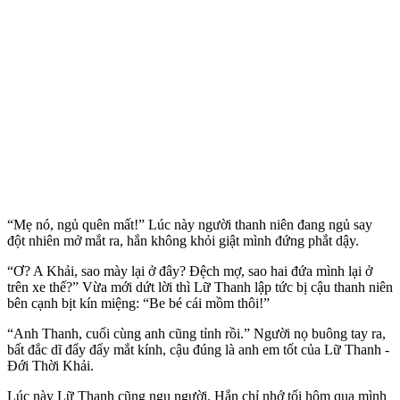
“Mẹ nó, ngủ quên mất!” Lúc này người thanh niên đang ngủ say
đột nhiên mở mắt ra, hắn không khỏi giật mình đứng phắt dậy.
“Ơ? A Khải, sao mày lại ở đây? Đệch mợ, sao hai đứa mình lại ở
trên xe thế?” Vừa mới dứt lời thì Lữ Thanh lập tức bị cậu thanh niên
bên cạnh bịt kín miệng: “Be bé cái mồm thôi!”
“Anh Thanh, cuối cùng anh cũng tỉnh rồi.” Người nọ buông tay ra,
bất đắc dĩ đẩy đẩy mắt kính, cậu đúng là anh em tốt của Lữ Thanh -
Đới Thời Khải.
Lúc này Lữ Thanh cũng ngu người. Hắn chỉ nhớ tối hôm qua mình