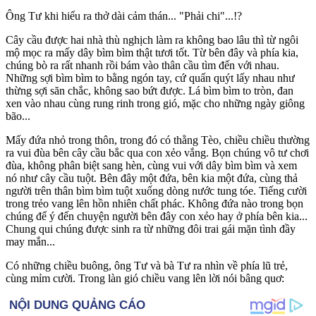
Ông Tư khi hiểu ra thở dài cảm thán... "Phải chi"...!?
Cây cầu được hai nhà thù nghịch làm ra không bao lâu thì từ ngôi
mộ mọc ra mấy dây bìm bìm thật tươi tốt. Từ bên đây và phía kia,
chúng bò ra rất nhanh rồi bám vào thân cầu tìm đến với nhau.
Những sợi bìm bìm to bằng ngón tay, cứ quấn quýt lấy nhau như
thừng sợi săn chắc, không sao bứt được. Lá bìm bìm to tròn, đan
xen vào nhau cùng rung rinh trong gió, mặc cho những ngày giông
bão...
Mấy đứa nhỏ trong thôn, trong đó có thằng Tèo, chiều chiều thường
ra vui đùa bên cây cầu bắc qua con xẻo vắng. Bọn chúng vô tư chơi
đùa, không phân biệt sang hèn, cùng vui với dây bìm bìm và xem
nó như cây cầu tuột. Bên đây một đứa, bên kia một đứa, cùng thả
người trên thân bìm bìm tuột xuống dòng nước tung tóe. Tiếng cười
trong trẻo vang lên hồn nhiên chất phác. Không đứa nào trong bọn
chúng để ý đến chuyện người bên đây con xẻo hay ở phía bên kia...
Chung qui chúng được sinh ra từ những đôi trai gái mặn tình đầy
may mắn...
Có những chiều buông, ông Tư và bà Tư ra nhìn về phía lũ trẻ,
cùng mỉm cười. Trong làn gió chiều vang lên lời nói bâng quơ: