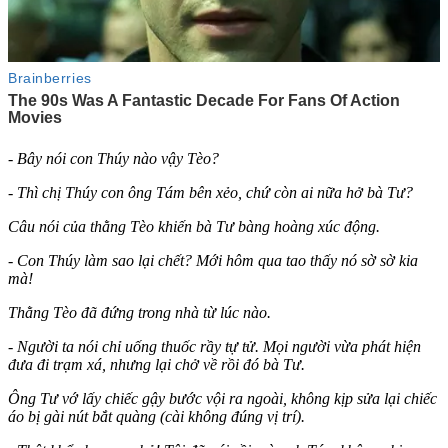
- Bây nói con Thúy nào vậy Tèo?
- Thì chị Thúy con ông Tám bên xẻo, chứ còn ai nữa hở bà Tư?
Câu nói của thằng Tèo khiến bà Tư bàng hoàng xúc động.
- Con Thúy làm sao lại chết? Mới hôm qua tao thấy nó sờ sờ kia
mà!
Thằng Tèo đã đứng trong nhà từ lúc nào.
- Người ta nói chỉ uống thuốc rầy t‌ּự t‌ּử. Mọi người vừa phát hiện
đưa đi trạm xá, nhưng lại chở về rồi đó bà Tư.
Ông Tư vớ lấy chiếc gậy bước vội ra ngoài, không kịp sửa lại chiếc
áo bị gài nút bắt quàng (cài không đúng vị trí).