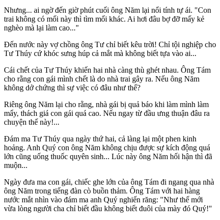
Nhưng... ai ngờ đến giờ phút cuối ông Năm lại nổi tính tự ái. "Con
trai không có mối này thì tìm mối khác. Ai hơi đâu bợ đỡ mấy kẻ
nghèo mà lại làm cao..."
Đến nước này vợ chồng ông Tư chỉ biết kêu trời! Chỉ tội nghiệp cho
Tư Thúy cứ khóc sưng húp cả mắt mà không biết tựa vào ai...
Cái chết của Tư Thúy khiến hai nhà càng thù ghét nhau. Ông Tám
cho rằng con gái mình chết là do nhà trai gây ra. Nếu ông Năm
không dở chứng thì sự việc có đâu như thế?
Riêng ông Năm lại cho rằng, nhà gái bị quả báo khi làm mình làm
mẩy, thách giá con gái quá cao. Nếu ngay từ đầu ưng thuận đâu ra
chuyện thế này!...
Đám ma Tư Thúy qua ngày thứ hai, cả làng lại một phen kinh
hoảng. Anh Quý con ông Năm không chịu được sự kích động quá
lớn cũng uống thuốc quy‌ּên sin‌ּh... Lúc này ông Năm hối hận thì đã
muộn...
Ngày đưa ma con gái, chiếc ghe lớn của ông Tám đi ngang qua nhà
ông Năm trong tiếng đàn cò buồn thảm. Ông Tám với hai hàng
nước mắt nhìn vào đám ma anh Quý nghiến răng: "Như thế mới
vừa lòng người cha chỉ biết đầu không biết đuôi của mày đó Quý!"