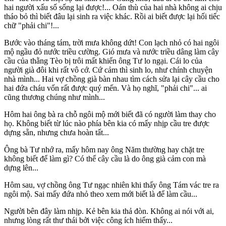
hai người xấu số sống lại được!... Oán thù của hai nhà không ai chịu
tháo bỏ thì biết đâu lại sinh ra việc khác. Rồi ai biết được lại hối tiếc
chữ "phải chi"!...
Bước vào tháng tám, trời mưa không dứt! Con lạch nhỏ có hai ngôi
mộ ngầu đỏ nước triều cường. Gió mưa và nước triều dâng làm cây
cầu của thằng Tèo bị trôi mất khiến ông Tư lo ngại. Cái lo của
người già đôi khi rất vô cớ. Cứ cảm thì sinh lo, như chính chuyện
nhà mình... Hai vợ chồng già bàn nhau tìm cách sửa lại cây cầu cho
hai đứa cháu vốn rất được quý mến. Và họ nghĩ, "phải chi"... ai
cũng thương chúng như mình...
Hôm hai ông bà ra chỗ ngôi mộ mới biết đã có người làm thay cho
họ. Không biết từ lúc nào phía bên kia có mấy nhịp cầu tre được
dựng sẵn, nhưng chưa hoàn tất...
Ông bà Tư nhớ ra, mấy hôm nay ông Năm thường hay chặt tre
không biết để làm gì? Có thể cây cầu là do ông già cảm con mà
dựng lên...
Hôm sau, vợ chồng ông Tư ngạc nhiên khi thấy ông Tám vác tre ra
ngôi mộ. Sai mấy đứa nhỏ theo xem mới biết là để làm cầu...
Người bên đây làm nhịp. Kẻ bên kia thả đòn. Không ai nói với ai,
nhưng lòng rất thư thái bởi việc công ích hiếm thấy...