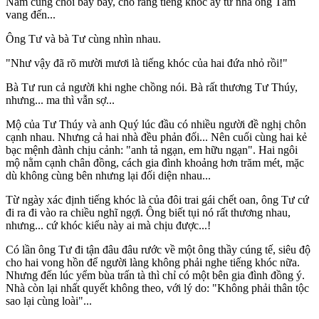
Năm cũng chối bây bẩy, cho rằng tiếng khóc ấy từ nhà ông Tám
vang đến...
Ông Tư và bà Tư cùng nhìn nhau.
"Như vậy đã rõ mười mươi là tiếng khóc của hai đứa nhỏ rồi!"
Bà Tư run cả người khi nghe chồng nói. Bà rất thương Tư Thúy,
nhưng... ma thì vẫn sợ...
Mộ của Tư Thúy và anh Quý lúc đầu có nhiều người đề nghị chôn
cạnh nhau. Nhưng cả hai nhà đều phản đối... Nên cuối cùng hai kẻ
bạc mệnh đành chịu cảnh: "anh tả ngạn, em hữu ngạn". Hai ngôi
mộ nằm cạnh chân đồng, cách gia đình khoảng hơn trăm mét, mặc
dù không cùng bên nhưng lại đối diện nhau...
Từ ngày xác định tiếng khóc là của đôi trai gái chết oan, ông Tư cứ
đi ra đi vào ra chiều nghĩ ngợi. Ông biết tụi nó rất thương nhau,
nhưng... cứ khóc kiểu này ai mà chịu được...!
Có lần ông Tư đi tận đâu đâu rước về một ông thầy cúng tế, siêu độ
cho hai vong hồn để người làng không phải nghe tiếng khóc nữa.
Nhưng đến lúc yểm bùa trấn tà thì chỉ có một bên gia đình đồng ý.
Nhà còn lại nhất quyết không theo, với lý do: "Không phải thân tộc
sao lại cùng loài"...