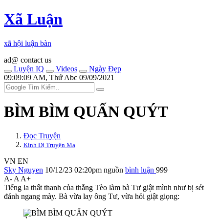
Xã Luận
xã hội luận bàn
ad@ contact us
Luyện IQ
Videos
Ngày Đẹp
09:09:09 AM, Thứ Abc 09/09/2021
BÌM BÌM QUẤN QUÝT
Đọc Truyện
Kinh Dị Truyện Ma
VN
EN
Sky Nguyen
10/12/23 02:20pm
nguồn
bình luận
999
A-
A
A+
Tiếng la thất thanh của thằng Tèo làm bà Tư giật mình như bị sét
đánh ngang mày. Bà vừa lay ông Tư, vừa hỏi giật giọng: