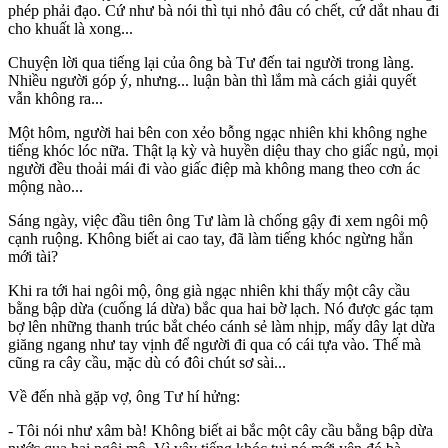
phép phải đạo. Cứ như bà nói thì tụi nhỏ đâu có chết, cứ dắt nhau đi
cho khuất là xong...
Chuyện lời qua tiếng lại của ông bà Tư đến tai người trong làng.
Nhiều người góp ý, nhưng... luận bàn thì lắm mà cách giải quyết
vẫn không ra...
Một hôm, người hai bên con xẻo bỗng ngạc nhiên khi không nghe
tiếng khóc lóc nữa. Thật lạ kỳ và huyền diệu thay cho giấc ngủ, mọi
người đều thoải mái đi vào giấc điệp mà không mang theo cơn ác
mộng nào...
Sáng ngày, việc đầu tiên ông Tư làm là chống gậy đi xem ngôi mộ
cạnh ruộng. Không biết ai cao tay, đã làm tiếng khóc ngừng hẳn
mới tài?
Khi ra tới hai ngôi mộ, ông già ngạc nhiên khi thấy một cây cầu
bằng bập dừa (cuống lá dừa) bắc qua hai bờ lạch. Nó được gác tạm
bợ lên những thanh trúc bắt chéo cánh sẻ làm nhịp, mấy dây lạt dừa
giăng ngang như tay vịnh để người đi qua có cái tựa vào. Thế mà
cũng ra cây cầu, mặc dù có đôi chút sơ sài...
Về đến nhà gặp vợ, ông Tư hí hửng:
- Tôi nói như xâm bà! Không biết ai bắc một cây cầu bằng bập dừa