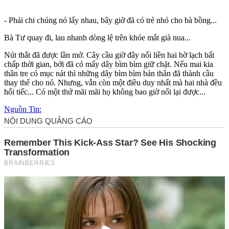
- Phải chi chúng nó lấy nhau, bây giờ đã có trẻ nhỏ cho bà bồng...
Bà Tư quay đi, lau nhanh dòng lệ trên khóe mắt già nua...
Nút thắt đã được lần mở. Cây cầu giờ đây nối liền hai bờ lạch bất
chấp thời gian, bởi đã có mấy dây bìm bìm giữ chặt. Nếu mai kia
thân tre có mục nát thì những dây bìm bìm bản thân đã thành cầu
thay thế cho nó. Nhưng, vẫn còn một điều duy nhất mà hai nhà đều
hối tiếc... Có một thứ mãi mãi họ không bao giờ nối lại được...
Nguồn Tin: