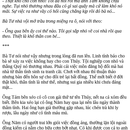
- Thật khổ cho con nhỏ! Tôi đã nói rồi mà anh Tám không chịu
nghe. Tụi nhỏ thương nhau đâu có gì sai quấy mà cứ làm khó nó
mãi. Sự việc ra như vầy có hối cũng chẳng kịp rồi đó bà nó...
Bà Tư nhả vội mớ trầu trong miệng ra ô, nói với theo:
- Ông qua bên ấy coi thể nào. Tôi gọi sắp nhỏ về coi nhà rồi qua
theo. Thiệt là khổ thân con bé...
***
Bà Tư nói như vậy nhưng trong lòng đã run lên. Linh tính báo cho
bà sẽ xảy ra việc không hay cho con Thúy. Tội nghiệp con nhỏ và
thằng Quý nó thương nhau. Phải cái việc môn đăng hộ đối mà hai
nhà từ thân tình sinh ra tranh cãi. Chơi với nhau thì thuận thảo
nhưng bàn đến hôn sự cho đôi trẻ lại bất đồng. Thế mới biết ở đời
thật khó, thân tình là như thế, nhưng sui gia nhiều khi chưa đáng
mặt...
Ông Tám bên xẻo có cô con gái thứ tư tên Thúy, nết na cả xóm đều
biết. Bên kia xẻo lại có ông Năm hay qua lại nên lâu ngày thành
thâm tình. Hai ông bạn già thường gặp nhau, lúc chén trà khi ly
rượu, lâu ngày như có tình máu mủ.
Ông Năm có người trai lớn giỏi việc đồng áng, thường lặn lội ngoài
đồng kiếm cá nắm cho bữa cơm bớt nhạt. Có khi được con cá to anh