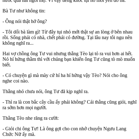
nước qua hai ngôi mộ. Vì vậy tiếng khóc tụi nó mới yên đó bà.
Bà Tư như không tin:
- Ông nói thật hở ông?
- Tôi dối bà làm gì! Từ đây tụi nhỏ mới thật sự an lòng ở bên nhau
rồi. Sống phải có nhà, chết phải có đường. Tại lâu nay tôi ngu nên
không nghĩ ra...
Hai vợ chồng ông Tư vui nhưng thằng Tèo lại tỏ ra vui hơn ai hết.
Nó hí hửng thầm thì với chúng bạn khiến ông Tư cũng tò mò muốn
biết.
- Có chuyện gì mà mày cứ hí ha hí hửng vậy Tèo? Nói cho ông
nghe coi nào.
Thằng nhỏ chưa nói, ông Tư đã kịp nghĩ ra.
- Thì ra là con bắc cây cầu ấy phải không? Cái thằng cũng giỏi, nghĩ
ra sớm hơn mọi người.
Thằng Tèo nhe răng ra cười:
- Giỏi chi ông Tư! Là ông gợi cho con nhớ chuyện Ngưu Lang
Chức Nữ ấy mà.