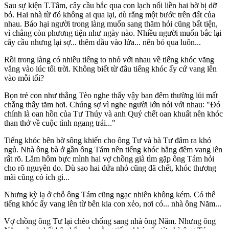
Sau sự kiện T.Tâm, cây cầu bắc qua con lạch nối liền hai bờ bị dỡ
bỏ. Hai nhà từ đó không ai qua lại, dù rằng một bước trên đất của
nhau. Báo hại người trong làng muốn sang thăm hỏi cũng bất tiện,
vì chẳng còn phương tiện như ngày nào. Nhiều người muốn bắc lại
cây cầu nhưng lại sợ... thêm dầu vào lửa... nên bỏ qua luôn...
Rồi trong làng có nhiều tiếng to nhỏ với nhau về tiếng khóc văng
vẳng vào lúc tối trời. Không biết từ đâu tiếng khóc ấy cứ vang lên
vào mỗi tối?
Bọn trẻ con như thằng Tèo nghe thấy vậy ban đêm thường lủi mất
chẳng thấy tăm hơi. Chúng sợ vì nghe người lớn nói với nhau: "Đó
chính là oan hồn của Tư Thúy và anh Quý chết oan khuất nên khóc
than thở về cuộc tình ngang trái..."
Tiếng khóc bên bờ sông khiến cho ông Tư và bà Tư đâm ra khó
ngủ. Nhà ông bà ở gần ông Tám nên tiếng khóc hằng đêm vang lên
rất rõ. Lắm hôm bực mình hai vợ chồng già tìm gặp ông Tám hỏi
cho rõ nguyên do. Dù sao hai đứa nhỏ cũng đã chết, khóc thương
mãi cũng có ích gì...
Nhưng kỳ lạ ở chỗ ông Tám cũng ngạc nhiên không kém. Có thể
tiếng khóc ấy vang lên từ bên kia con xẻo, nơi có... nhà ông Năm...
Vợ chồng ông Tư lại chèo chống sang nhà ông Năm. Nhưng ông