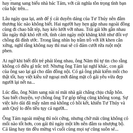
hay mang sang biếu nhà bác Tám, với cái nghĩa tôn trọng tình bạn
của bậc trên...
Lâu ngày qua lại, anh để ý cái duyên dáng của Tư Thúy nên đâm
thương lúc nào không biết. Hai người hay hẹn gặp nhau ngoài đồng
cùng đi chao bắt tép, hay kéo lưới với nhau. Trái gái lớn gần nhau
lâu ngày thật khó rứt rời, tình cảm ngày một khăng khít như đôi vợ
chồng đã đính ước. Trong làng nhìn họ trầm trồ với lời khen cân
xứng, nghĩ rằng không nay thì mai sẽ có đám cưới rửa ruột một
phen.
Ai ngờ khi biết đôi trẻ phải lòng nhau, ông Năm thì tự tin cho rằng
không có điều gì trắc trở. Nhưng ông Tám lại nghĩ khác, con gái
của ông sao lại gả cho dân đồng nội. Có gả ông phải kiếm mối cho
thật tốt, hay việt kiều xứ ngoại mới đáng mặt cô gái yêu vừa đẹp
người lại nết na...
Lúc đầu, ông Năm sang nài nỉ mãi nhà gái chẳng chịu chấp hôn.
Sau biết chuyện, vợ chồng ông Tư góp tiếng cũng không xong. Sự
việc kéo dài đã mấy năm mà không có hồi kết, khiến Tư Thúy và
anh Quý lo đến tiều tụy cả người...
Ông Tám ngoài miệng thì nói cứng, nhưng chờ mãi cũng không có
mối nào tốt hơn, con gái thì ngày một lớn nên đâm ra nhượng bộ.
Cả làng hay tin đều mừng vì cuối cùng mọi sự cũng suôn sẻ...