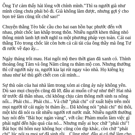
Ông Tư cảm thấy hài lòng với chính mình."Thì ra người già như
mình cũng chưa phải bỏ đi. Già không làm được, nhưng gợi ý cho
bọn trẻ làm cũng tốt chứ sao!"
Chuyện thằng Tèo bắc cầu cho hai oan hồn bạc phước đến với
nhau, phút chốc lan khắp trong thôn. Nhiều người khen thằng nhỏ
thông minh lanh lợi mới nghĩ ra một phương pháp vẹn toàn. Cái oai
thằng Tèo trong chốc lát còn hơn cả cái tài của ông thầy mà ông Tư
đi rước về dạo ấy...
Ngày tháng trôi mau. Hai ngôi mộ theo thời gian đã xanh cỏ. Thỉnh
thoảng ông Tám và ông Năm cũng ra thăm mộ con. Nhưng thường
thì cứ người này ra, người kia lại rút ngay vào nhà. Họ kiêng kỵ
nhau như kẻ thù giết chết con cái mình...
Sự thù oán của hai nhà làm trong xóm ai cũng áy náy không yên.
Dù sao mọi chuyện cũng đã lỡ, đâu ai muốn cớ sự như thế! Hai nhà
từ trước đã thân nhau, chỉ không chịu cảm thông mới sinh ra nông
nổi... Phải chi... Phải chi... Và chữ "phải chi" cứ xuất hiện trên môi
mọi người từ cái ngày bi thảm ấy... Đã không nói "phải chi" thì thôi,
một khi đã nói ra rất nhiều người rơi nước mắt. Nhiều người thường
hay nói đến "Bài học ngàn vàng", với câu: Phàm muốn làm việc gì
phải nghĩ đến hậu quả của nó... Nhưng mấy ai học chữ "phải chi"!
Bài học thì hôm nay không học cũng còn dịp khác, còn chữ "phải
chi" lúc nói ra mọi sự đã sinh rồi... Cũng như, đâu ai có thể làm cho