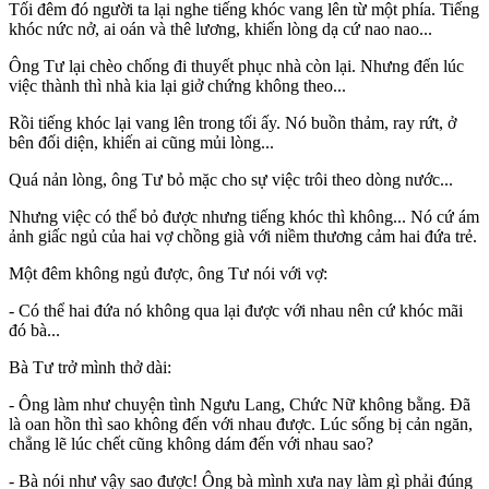
Tối đêm đó người ta lại nghe tiếng khóc vang lên từ một phía. Tiếng
khóc nức nở, ai oán và thê lương, khiến lòng dạ cứ nao nao...
Ông Tư lại chèo chống đi thuyết phục nhà còn lại. Nhưng đến lúc
việc thành thì nhà kia lại giở chứng không theo...
Rồi tiếng khóc lại vang lên trong tối ấy. Nó buồn thảm, ray rứt, ở
bên đối diện, khiến ai cũng mủi lòng...
Quá nản lòng, ông Tư bỏ mặc cho sự việc trôi theo dòng nước...
Nhưng việc có thể bỏ được nhưng tiếng khóc thì không... Nó cứ ám
ảnh giấc ngủ của hai vợ chồng già với niềm thương cảm hai đứa trẻ.
Một đêm không ngủ được, ông Tư nói với vợ:
- Có thể hai đứa nó không qua lại được với nhau nên cứ khóc mãi
đó bà...
Bà Tư trở mình thở dài:
- Ông làm như chu‌yện tìn‌h Ngưu Lang, Chức Nữ không bằng. Đã
là oan hồn thì sao không đến với nhau được. Lúc sống bị cản ngăn,
chẳng lẽ lúc chết cũng không dám đến với nhau sao?
- Bà nói như vậy sao được! Ông bà mình xưa nay làm gì phải đúng