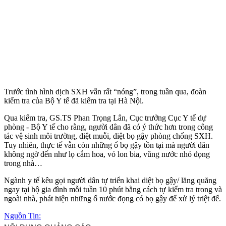
Trước tình hình dịch SXH vẫn rất “nóng”, trong tuần qua, đoàn
kiểm tra của Bộ Y tế đã kiểm tra tại Hà Nội.
Qua kiểm tra, GS.TS Phan Trọng Lân, Cục trưởng Cục Y tế dự
phòng - Bộ Y tế cho rằng, người dân đã có ý thức hơn trong công
tác vệ sinh môi trường, diệt muỗi, diệt bọ gậy phòng chống SXH.
Tuy nhiên, thực tế vẫn còn những ổ bọ gậy tồn tại mà người dân
không ngờ đến như lọ cắm hoa, vỏ lon bia, vũng nước nhỏ đọng
trong nhà…
Ngành y tế kêu gọi người dân tự triển khai diệt bọ gậy/ lăng quăng
ngay tại hộ gia đình mỗi tuần 10 phút bằng cách tự kiểm tra trong và
ngoài nhà, phát hiện những ổ nước đọng có bọ gậy để xử lý triệt để.
Nguồn Tin: