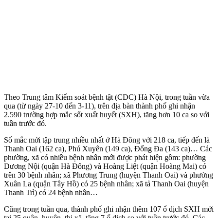
Theo Trung tâm Kiểm soát bệnh tật (CDC) Hà Nội, trong tuần vừa
qua (từ ngày 27-10 đến 3-11), trên địa bàn thành phố ghi nhận
2.590 trường hợp mắc sốt xuất huyết (SXH), tăng hơn 10 ca so với
tuần trước đó.
Số mắc mới tập trung nhiều nhất ở Hà Đông với 218 ca, tiếp đến là
Thanh Oai (162 ca), Phú Xuyên (149 ca), Đống Đa (143 ca)… Các
phường, xã có nhiều bệnh nhân mới được phát hiện gồm: phường
Dương Nội (quận Hà Đông) và Hoàng Liệt (quận Hoàng Mai) có
trên 30 bệnh nhân; xã Phương Trung (huyện Thanh Oai) và phường
Xuân La (quận Tây Hồ) có 25 bệnh nhân; xã tả Thanh Oai (huyện
Thanh Trì) có 24 bệnh nhân…
Cũng trong tuần qua, thành phố ghi nhận thêm 107 ổ dịch SXH mới
tại 25 quận, huyện, thị xã, tăng 7 ổ dịch so với tuần trước đó. Các