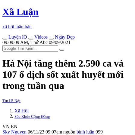
Xã Luận
xã hội luận bàn
Luyện IQ
Videos
Ngày Đẹp
09:09:09 AM, Thứ Abc 09/09/2021
Hà Nội tăng thêm 2.590 ca và
107 ổ dịch sốt xuất huyết mới
trong tuần qua
Tin Hà Nội
Xã Hội
Sức Khỏe Cộng Đồng
VN
EN
Sky Nguyen
06/11/23 09:07am
nguồn
bình luận
999