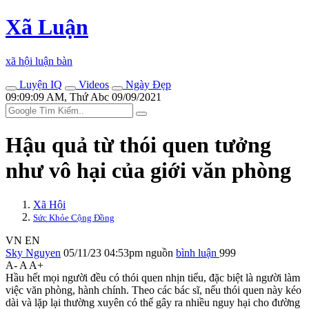
Xã Luận
xã hội luận bàn
Luyện IQ
Videos
Ngày Đẹp
09:09:09 AM, Thứ Abc 09/09/2021
Hậu quả từ thói quen tưởng
như vô hại của giới văn phòng
Xã Hội
Sức Khỏe Cộng Đồng
VN
EN
Sky Nguyen
05/11/23 04:53pm
nguồn
bình luận
999
A-
A
A+
Hầu hết mọi người đều có thói quen nhịn tiểu, đặc biệt là người làm
việc văn phòng, hành chính. Theo các bác sĩ, nếu thói quen này kéo
dài và lặp lại thường xuyên có thể gây ra nhiều nguy hại cho đường