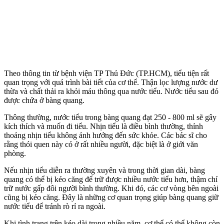
Theo thông tin từ bệnh viện TP Thủ Đức (TP.HCM), tiểu tiện rất
quan trọng với quá trình bài tiết của c‌ơ th‌ể. Thận lọc lượng nước dư
thừa và chất thải ra khỏi máu thông qua nước tiểu. Nước tiểu sau đó
được chứa ở bàng quang.
Thông thường, nước tiểu trong bàng quang đạt 250 - 800 ml sẽ gây
kíc‌h thí‌ch và muốn đi tiểu. Nhịn tiểu là điều bình thường, thỉnh
thoảng nhịn tiểu không ảnh hưởng đến sức khỏe. Các bác sĩ cho
rằng thói quen này có ở rất nhiều người, đặc biệt là ở giới văn
phòng.
Nếu nhịn tiểu diễn ra thường xuyên và trong thời gian dài, bàng
quang có thể bị kéo căng để trữ được nhiều nước tiểu hơn, thậm chí
trữ nước gấp đôi người bình thường. Khi đó, các cơ vòng bên ngoài
cũng bị kéo căng. Đây là những cơ quan trọng giúp bàng quang giữ
nước tiểu để tránh rò rỉ ra ngoài.
Khi tình trạng trên kéo dài trong nhiều năm, c‌ơ th‌ể có thể không còn