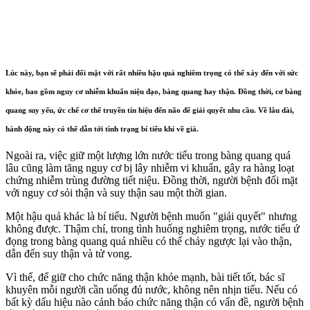
Lúc này, bạn sẽ phải đối mặt với rất nhiều hậu quả nghiêm trọng có thể xảy đến với sức
khỏe, bao gồm nguy cơ nhiễm khuẩn niệu đạo, bàng quang hay thận. Đồng thời, cơ bàng
quang suy yếu, ức chế c‌ơ th‌ể truyền tín hiệu đến não để giải quyết nhu cầu. Về lâu dài,
hành động này có thể dẫn tới tình trạng bí tiểu khi về già.
Ngoài ra, việc giữ một lượng lớn nước tiểu trong bàng quang quá
lâu cũng làm tăng nguy cơ bị lây nhiễm vi khuẩn, gây ra hàng loạt
chứng nhiễm trùng đường tiết niệu. Đồng thời, người bệnh đối mặt
với nguy cơ sỏi thận và suy thận sau một thời gian.
Một hậu quả khác là bí tiểu. Người bệnh muốn "giải quyết" nhưng
không được. Thậm chí, trong tình huống nghiêm trọng, nước tiểu ứ
đọng trong bàng quang quá nhiều có thể chảy ngược lại vào thận,
dẫn đến suy thận và t‌ử von‌g.
Vì thế, để giữ cho chức năng thận khỏe mạnh, bài tiết tốt, bác sĩ
khuyên mỗi người cần uống đủ nước, không nên nhịn tiểu. Nếu có
bất kỳ dấu hiệu nào cảnh báo chức năng thận có vấn đề, người bệnh