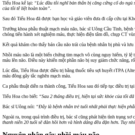
Tiếu Hoa kể lại:
“Lúc đầu tôi nghĩ bản thân bị căng cứng cổ do ngủ s
của tôi tê liệt hoàn toàn”
.
Sau đó Tiếu Hoa đã được bạn học và giáo viên đưa đi cấp cứu tại K
Trưởng khoa phẫu thuật mạch máu não, bác sĩ Uông Cầu Tinh, bệnh vi
chóng tiến hành xét nghiệm máu, thực hiện điện tâm đồ, chụp CT vù
Kết quả khám cho thấy bán cầu não trái của bệnh nhân bị phù và lư
Nhồi máu não là một biến chứng tim mạch vô cùng nguy hiểm, tỷ lệ t‌
máu lên não. Điều này khiến một phần não bị suy giảm chức năng, rối 
Lúc đầu, Tiếu Hoa được điều trị bằng thuốc tiêu sợi huyết rTPA (Altep
máu đông gây tắc nghẽn mạch máu.
Ca phẫu thuật diễn ra thành công, Tiếu Hoa sau đó tiếp tục điều trị t
Tiếu Hoa cho biết:
“Sau 2 tháng điều trị, hiện tại sức khỏe của tôi 
Bác sĩ Uông nói:
“Đây là bệnh nhân trẻ tuổi nhất phải thực hiện phẫu
Ngoài ra, trong quá trình điều trị, bác sĩ cũng phát hiện tình trạng
thanh niên 20 tuổi sẽ đàn hồi hơn và hình dáng đều đặn hơn. Tuy nh
Nguyên nhân gây nhồi máu não