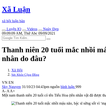
Xã Luận
xã hội luận bàn
Luyện IQ
Videos
Ngày Đẹp
09:09:09 AM, Thứ Abc 09/09/2021
Thanh niên 20 tuổi mắc nhồi má
nhân do đâu?
Xã Hội
Sức Khỏe Cộng Đồng
VN
EN
Sky Nguyen
31/10/23 04:43pm
nguồn
bình luận
999
A-
A
A+
Một nam thanh niên 20 tuổi có tên Tiếu Hoa (tên nhân vật đã được th