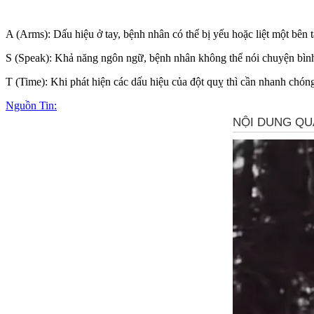
A (Arms): Dấu hiệu ở tay, bệnh nhân có thể bị yếu hoặc liệt một bên 
S (Speak): Khả năng ngôn ngữ, bệnh nhân không thể nói chuyện bình
T (Time): Khi phát hiện các dấu hiệu của đột quỵ thì cần nhanh chóng
Nguồn Tin: