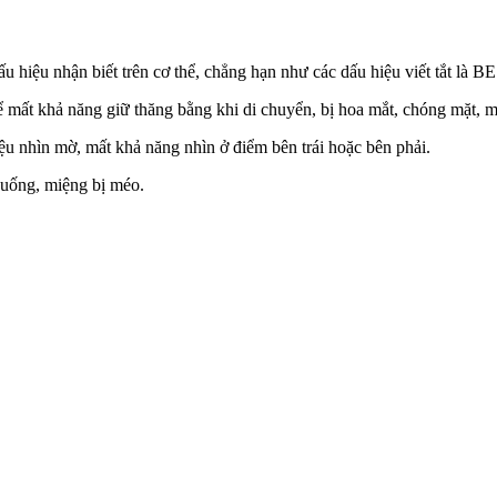
 hiệu nhận biết trên c‌ơ th‌ể, chẳng hạn như các dấu hiệu viết tắt là 
 mất khả năng giữ thăng bằng khi di chuyển, bị hoa mắt, chóng mặt, 
ệu nhìn mờ, mất khả năng nhìn ở điểm bên trái hoặc bên phải.
 xuống, miệng bị méo.