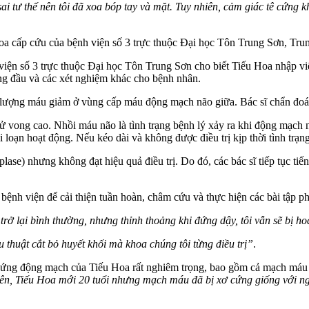
ai tư thế nên tôi đã xoa bóp tay và mặt. Tuy nhiên, cảm giác tê cứng 
hoa cấp cứu của bệnh viện số 3 trực thuộc Đại học Tôn Trung Sơn, Tru
ện số 3 trực thuộc Đại học Tôn Trung Sơn cho biết Tiếu Hoa nhập viện
ng đầu và các xét nghiệm khác cho bệnh nhân.
u lượng máu giảm ở vùng cấp máu động mạch não giữa. Bác sĩ chẩn đoá
ử von‌g cao. Nhồi máu não là tình trạng bệnh lý xảy ra khi động mạch 
loạn hoạt động. Nếu kéo dài và không được điều trị kịp thời tình trạng
lase) nhưng không đạt hiệu quả điều trị. Do đó, các bác sĩ tiếp tục ti
ại bệnh viện để cải thiện tuần hoàn, châm cứu và thực hiện các bài tập 
đã trở lại bình thường, nhưng thỉnh thoảng khi đứng dậy, tôi vẫn sẽ bị
 thuật cắt bỏ huyết khối mà khoa chúng tôi từng điều trị”
.
 xơ cứng động mạch của Tiếu Hoa rất nghiêm trọng, bao gồm cả mạch máu
iên, Tiếu Hoa mới 20 tuổi nhưng mạch máu đã bị xơ cứng giống với ng