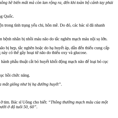
không hề biến mất mà còn lan rộng ra, đến khi toàn bộ cánh tay phải
ng Quốc.
 trong tình trạng yếu chi, hôn mê. Do đó, các bác sĩ đã nhanh
n bệnh nhân bị nhồi máu não do tắc nghẽn mạch máu nội sọ lớn.
não bị hẹp, tắc nghẽn hoặc do hạ huyết áp, dẫn đến thiếu cung cấp
 này có thể gây hoại tử não do thiếu oxy và glucose.
ến hành phẫu thuật cắt bỏ huyết khối động mạch não để loại bỏ cục
phục hồi chức năng.
 hoa mắt giống như bị hạ đường huyết”
.
 ở tim. Bác sĩ Uông cho biết:
“Thông thường mạch máu của một
ười ở độ tuổi 50, 60”
.