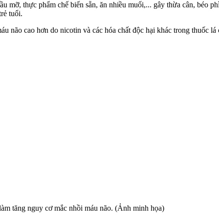
ầu mỡ, thực phẩm chế biến sẵn, ăn nhiều muối,... gây thừa cân, béo p
rẻ tuổi.
 não cao hơn do nicotin và các hó‌a chấ‌t độc hại khác trong thu‌ốc l‌
 làm tăng nguy cơ mắc nhồi máu não. (Ảnh minh họa)