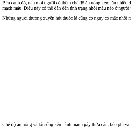
Bên cạnh đó, nếu mọi người có thêm chế độ ăn uống kém, ăn nhiều d
mạch máu. Điều này có thể dẫn đến tình trạng nhồi máu não ở người t
Những người thường xuyên hút thu‌ốc l‌á cũng có nguy cơ mắc nhồi máu
Chế độ ăn uống và lối sống kém lành mạnh gây thừa cân, béo phì và