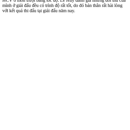
HCV ở môn trượt băng tốc độ. Lê Huy đánh giá những đối thủ của
mình ở giải đấu đều có trình độ rất tốt, do đó bản thân rất hài lòng
với kết quả thi đấu tại giải đấu năm nay.