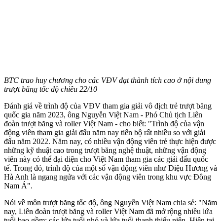
BTC trao huy chương cho các VĐV đạt thành tích cao ở nội dung
trượt băng tốc độ chiều 22/10
Đánh giá về trình độ của VĐV tham gia giải vô địch trẻ trượt băng
quốc gia năm 2023, ông Nguyễn Việt Nam - Phó Chủ tịch Liên
đoàn trượt băng và roller Việt Nam - cho biết: "Trình độ của vận
động viên tham gia giải đấu năm nay tiến bộ rất nhiều so với giải
đấu năm 2022. Năm nay, có nhiều vận động viên trẻ thực hiện được
những kỹ thuật cao trong trượt băng nghệ thuật, những vận động
viên này có thể đại diện cho Việt Nam tham gia các giải đấu quốc
tế. Trong đó, trình độ của một số vận động viên như Diệu Hương và
Hà Anh là ngang ngửa với các vận động viên trong khu vực Đông
Nam Á".
Nói về môn trượt băng tốc độ, ông Nguyễn Việt Nam chia sẻ: "Năm
nay, Liên đoàn trượt băng và roller Việt Nam đã mở rộng nhiều lứa
tuổi bao gồm: các lứa tuổi nhỏ và lứa tuổi thanh thiếu niên. Hiện tại,