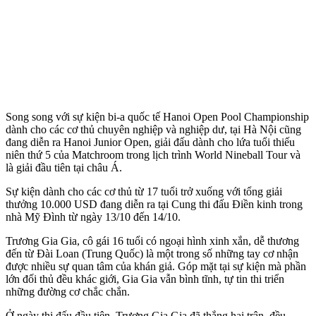
Song song với sự kiện bi-a quốc tế Hanoi Open Pool Championship
dành cho các cơ thủ chuyên nghiệp và nghiệp dư, tại Hà Nội cũng
đang diễn ra Hanoi Junior Open, giải đấu dành cho lứa tuổi thiếu
niên thứ 5 của Matchroom trong lịch trình World Nineball Tour và
là giải đầu tiên tại châu Á.
Sự kiện dành cho các cơ thủ từ 17 tuổi trở xuống với tổng giải
thưởng 10.000 USD đang diễn ra tại Cung thi đấu Điền kinh trong
nhà Mỹ Đình từ ngày 13/10 đến 14/10.
Trương Gia Gia, cô gái 16 tuổi có ngoại hình xinh xắn, dễ thương
đến từ Đài Loan (Trung Quốc) là một trong số những tay cơ nhận
được nhiều sự quan tâm của khán giả. Góp mặt tại sự kiện mà phần
lớn đối thủ đều khác giới, Gia Gia vẫn bình tĩnh, tự tin thi triển
những đường cơ chắc chắn.
Ở ngày thi đấu đầu tiên, Trương Gia Gia đã thắng hai trận, đều