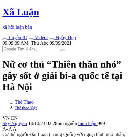
Xã Luận
xã hội luận bàn
Luyện IQ
Videos
Ngày Đẹp
09:09:09 AM, Thứ Abc 09/09/2021
Nữ cơ thủ “Thiên thần nhỏ”
gây sốt ở giải bi-a quốc tế tại
Hà Nội
Thể Thao
Thể thao Việt
VN
EN
Sky Nguyen
14/10/23 02:28pm
nguồn
bình luận
999
A-
A
A+
Cơ thủ người Đài Loan (Trung Quốc) với ngoại hình nhỏ nhắn,