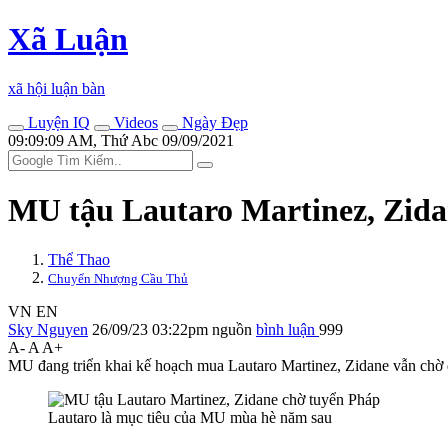
Xã Luận
xã hội luận bàn
Luyện IQ
Videos
Ngày Đẹp
09:09:09 AM, Thứ Abc 09/09/2021
MU tậu Lautaro Martinez, Zida
Thể Thao
Chuyển Nhượng Cầu Thủ
VN
EN
Sky Nguyen
26/09/23 03:22pm
nguồn
bình luận
999
A-
A
A+
MU đang triển khai kế hoạch mua Lautaro Martinez, Zidane vẫn chờ đ
Lautaro là mục tiêu của MU mùa hè năm sau