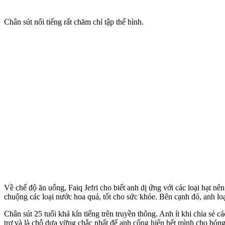
Chân sút nổi tiếng rất chăm chỉ tập thể hình.
Về chế độ ăn uống, Faiq Jefri cho biết anh dị ứng với các loại hạt n
chuộng các loại nước hoa quả, tốt cho sức khỏe. Bên cạnh đó, anh lo
Chân sút 25 tuổi khá kín tiếng trên truyền thông. Anh ít khi chia sẻ 
trợ và là chỗ dựa vững chắc nhất để anh cống hiến hết mình cho bóng