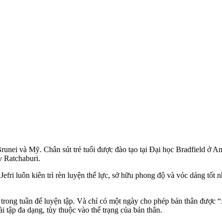
Brunei và Mỹ. Chân sút trẻ tuổi được đào tạo tại Đại học Bradfield ở A
y Ratchaburi.
fri luôn kiên trì rèn luyện thể lực, sở hữu phong độ và vóc dáng tốt 
trong tuần để luyện tập. Và chỉ có một ngày cho phép bản thân được “xả
i tập đa dạng, tùy thuộc vào thể trạng của bản thân.