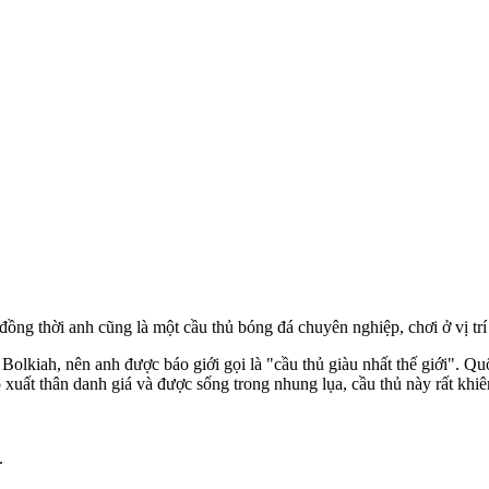
đồng thời anh cũng là một cầu thủ bóng đá chuyên nghiệp, chơi ở vị trí 
 Bolkiah, nên anh được báo giới gọi là "cầu thủ giàu nhất thế giới". 
có xuất thân danh giá và được sống trong nhung lụa, cầu thủ này rất khi
.