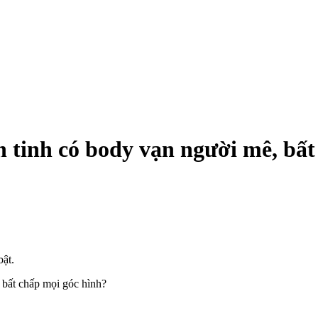
h tinh có body vạn người mê, bấ
bật.