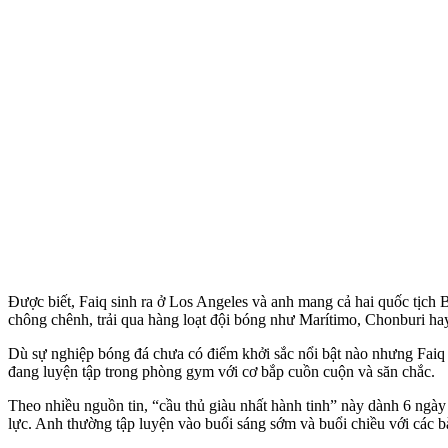
Được biết, Faiq sinh ra ở Los Angeles và anh mang cả hai quốc tịch 
chông chênh, trải qua hàng loạt đội bóng như Marítimo, Chonburi ha
Dù sự nghiệp bóng đá chưa có điểm khởi sắc nổi bật nào nhưng Faiq Je
đang luyện tập trong phòng gym với cơ bắp cuồn cuộn và săn chắc.
Theo nhiều nguồn tin, “cầu thủ giàu nhất hành tinh” này dành 6 ngày 
lực. Anh thường tập luyện vào buổi sáng sớm và buổi chiều với các bà