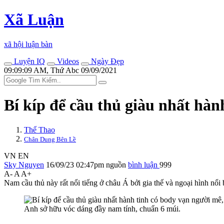
Xã Luận
xã hội luận bàn
Luyện IQ
Videos
Ngày Đẹp
09:09:09 AM, Thứ Abc 09/09/2021
Bí kíp để cầu thủ giàu nhất hàn
Thể Thao
Chân Dung Bên Lề
VN
EN
Sky Nguyen
16/09/23 02:47pm
nguồn
bình luận
999
A-
A
A+
Nam cầu thủ này rất nổi tiếng ở châu Á bởi gia thế và ngoại hình nổi 
Anh sở hữu vóc dáng đầy nam tính, chuẩn 6 múi.