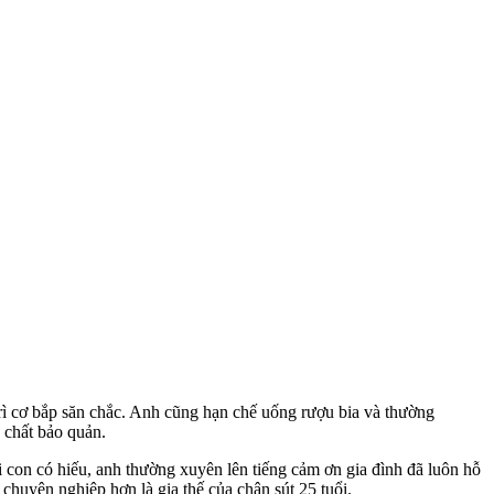
 trì cơ bắp săn chắc. Anh cũng hạn chế uống rượu bia và thường
 chất bảo quản.
ười con có hiếu, anh thường xuyên lên tiếng cảm ơn gia đình đã luôn hỗ
chuyên nghiệp hơn là gia thế của chân sút 25 tuổi.