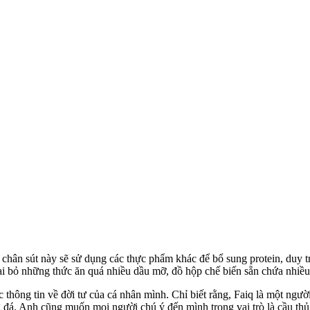
ên chân sút này sẽ sử dụng các thực phẩm khác để bổ sung protein, duy
ại bỏ những thức ăn quá nhiều dầu mỡ, đồ hộp chế biến sẵn chứa nhiều
các thông tin về đời tư của cá nhân mình. Chỉ biết rằng, Faiq là một ng
 đá. Anh cũng muốn mọi người chú ý đến mình trong vai trò là cầu thủ 