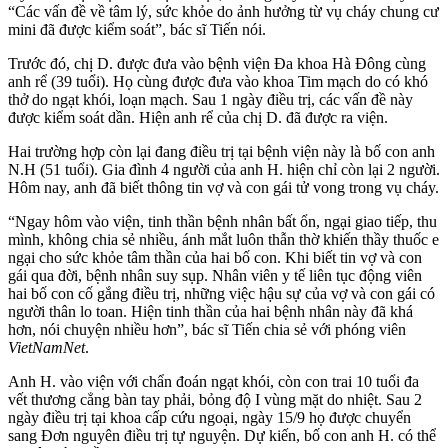
“Các vấn đề về tâm lý, sức khỏe do ảnh hưởng từ vụ cháy chung cư
mini đã được kiểm soát”, bác sĩ Tiến nói.
Trước đó, chị D. được đưa vào bệnh viện Đa khoa Hà Đông cùng
anh rể (39 tuổi). Họ cùng được đưa vào khoa Tim mạch do có khó
thở do ngạt khói, loạn mạch. Sau 1 ngày điều trị, các vấn đề này
được kiểm soát dần. Hiện anh rể của chị D. đã được ra viện.
Hai trường hợp còn lại đang điều trị tại bệnh viện này là bố con anh
N.H (51 tuổi). Gia đình 4 người của anh H. hiện chỉ còn lại 2 người.
Hôm nay, anh đã biết thông tin vợ và con gái t‌ử von‌g trong vụ cháy.
“Ngay hôm vào viện, tinh thần bệnh nhân bất ổn, ngại giao tiếp, thu
mình, không chia sẻ nhiều, ánh mắt luôn thẫn thờ khiến thầy thuốc e
ngại cho sức khỏe tâm thần của hai bố con. Khi biết tin vợ và con
gái qua đời, bệnh nhân suy sụp. Nhân viên y tế liên tục động viên
hai bố con cố gắng điều trị, những việc hậu sự của vợ và con gái có
người thân lo toan. Hiện tinh thần của hai bệnh nhân này đã khá
hơn, nói chuyện nhiều hơn”, bác sĩ Tiến chia sẻ với phóng viên
VietNamNet
.
Anh H. vào viện với chẩn đoán ngạt khói, còn con trai 10 tuổi đa
vết thương cẳng bàn tay phải, bỏng độ I vùng mặt do nhiệt. Sau 2
ngày điều trị tại khoa cấp cứu ngoại, ngày 15/9 họ được chuyển
sang Đơn nguyên điều trị tự nguyện. Dự kiến, bố con anh H. có thể