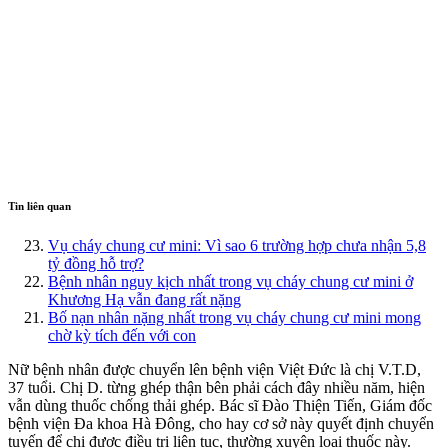
Tin liên quan
Vụ cháy chung cư mini: Vì sao 6 trường hợp chưa nhận 5,8
tỷ đồng hỗ trợ?
Bệnh nhân nguy kịch nhất trong vụ cháy chung cư mini ở
Khương Hạ vẫn đang rất nặng
Bố nạn nhân nặng nhất trong vụ cháy chung cư mini mong
chờ kỳ tích đến với con
Nữ bệnh nhân được chuyển lên bệnh viện Việt Đức là chị V.T.D,
37 tuổi. Chị D. từng ghép thận bên phải cách đây nhiều năm, hiện
vẫn dùng thuốc chống thải ghép. Bác sĩ Đào Thiện Tiến, Giám đốc
bệnh viện Đa khoa Hà Đông, cho hay cơ sở này quyết định chuyển
tuyến để chị được điều trị liên tục, thường xuyên loại thuốc này.