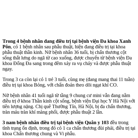
Trong 4 bệnh nhân đang điều trị tại bệnh viện Đa khoa Xanh
Pôn
, có 1 bệnh nhân sau phẫu thuật, hiện đang điều trị tại khoa
phẫu thuật thần kinh. Nữ bệnh nhân 36 tuổi, bị chấn thương cột
sống thắt lưng do ngã từ cao xuống, được chuyển từ bệnh viện Đa
khoa Đống Đa sang trong đêm xảy ra vụ cháy và được phẫu thuật
ngay.
Trong 3 ca còn lại có 1 trẻ 3 tuổi, cùng mẹ (đang mang thai 11 tuần)
điều trị tại khoa Bỏng, với chẩn đoán theo dõi ngạt khí CO.
Nữ bệnh nhân 41 tuổi ngã từ tầng 9 chung cư mini vẫn đang nằm
điều trị ở khoa Thần kinh cột sống, bệnh viện Đại học Y Hà Nội với
tiên lượng nặng. Chị quê Thường Tín, Hà Nội, bị đa chấn thương,
tràn máu tràn khí màng phổi, được phẫu thuật 2 lần.
3 nam bệnh nhân điều trị tại bệnh viện Quân y 103
đều trong
tình trạng ổn định, trong đó có 1 ca chấn thương đùi phải, điều trị tại
khoa Chấn thương chung và Vi phẫu.