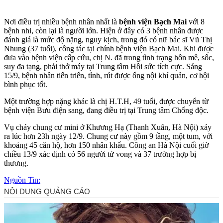
Nơi điều trị nhiều bệnh nhân nhất là
bệnh viện Bạch Mai
với 8
bệnh nhi, còn lại là người lớn. Hiện ở đây có 3 bệnh nhân được
đánh giá là mức độ nặng, nguy kịch, trong đó có nữ bác sĩ Vũ Thị
Nhung (37 tuổi), công tác tại chính bệnh viện Bạch Mai. Khi được
đưa vào bệnh viện cấp cứu, chị N. đã trong tình trạng hôn mê, sốc,
suy đa tạng, phải thở máy tại Trung tâm Hồi sức tích cực. Sáng
15/9, bệnh nhân tiến triển, tỉnh, rút được ống nội khí quản, cơ hội
bình phục tốt.
Một trường hợp nặng khác là chị H.T.H, 49 tuổi, được chuyển từ
bệnh viện Bưu điện sang, đang điều trị tại Trung tâm Chống độc.
Vụ cháy chung cư mini ở Khương Hạ (Thanh Xuân, Hà Nội) xảy
ra lúc hơn 23h ngày 12/9. Chung cư này gồm 9 tầng, một tum, với
khoảng 45 căn hộ, hơn 150 nhân khẩu. Công an Hà Nội cuối giờ
chiều 13/9 xác định có 56 người t‌ử von‌g và 37 trường hợp bị
thương.
Nguồn Tin: