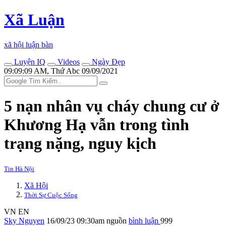
Xã Luận
xã hội luận bàn
Luyện IQ
Videos
Ngày Đẹp
09:09:09 AM, Thứ Abc 09/09/2021
5 nạn nhân vụ cháy chung cư ở
Khương Hạ vẫn trong tình
trạng nặng, nguy kịch
Tin Hà Nội
Xã Hội
Thời Sự Cuộc Sống
VN
EN
Sky Nguyen
16/09/23 09:30am
nguồn
bình luận
999