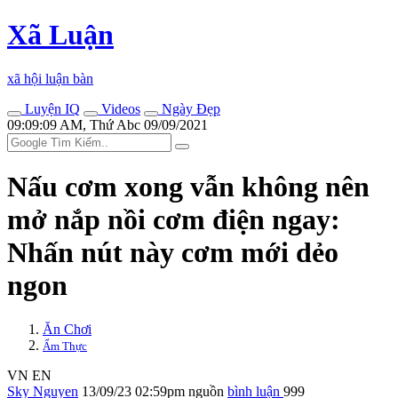
Xã Luận
xã hội luận bàn
Luyện IQ
Videos
Ngày Đẹp
09:09:09 AM, Thứ Abc 09/09/2021
Nấu cơm xong vẫn không nên
mở nắp nồi cơm điện ngay:
Nhấn nút này cơm mới dẻo
ngon
Ăn Chơi
Ẩm Thực
VN
EN
Sky Nguyen
13/09/23 02:59pm
nguồn
bình luận
999