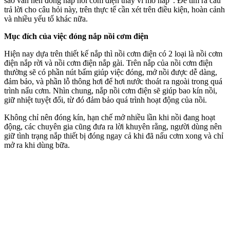
sao vẫn nên đóng nắp nồi cơm điện thay vì mở nắp". Để tìm ra câu
trả lời cho câu hỏi này, trên thực tế cần xét trên điều kiện, hoàn cảnh
và nhiều yếu tố khác nữa.
Mục đích của việc đóng nắp nồi cơm điện
Hiện nay dựa trên thiết kế nắp thì nồi cơm điện có 2 loại là nồi cơm
điện nắp rời và nồi cơm điện nắp gài. Trên nắp của nồi cơm điện
thường sẽ có phần nút bấm giúp việc đóng, mở nồi được dễ dàng,
đảm bảo, và phần lỗ thông hơi để hơi nước thoát ra ngoài trong quá
trình nấu cơm. Nhìn chung, nắp nồi cơm điện sẽ giúp bao kín nồi,
giữ nhiệt tuyệt đối, từ đó đảm bảo quá trình hoạt động của nồi.
Không chỉ nên đóng kín, hạn chế mở nhiều lần khi nồi đang hoạt
động, các chuyên gia cũng đưa ra lời khuyên rằng, người dùng nên
giữ tình trạng nắp thiết bị đóng ngay cả khi đã nấu cơm xong và chỉ
mở ra khi dùng bữa.