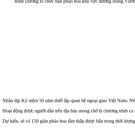
Bình Dương tổ chức bắn pháo hoa khu vực đường Hùng Vươ
Nhân dịp Kỷ niệm 50 năm thiết lập quan hệ ngoại giao Việt Nam- Nhật
Hoạt động được người dân trên địa bàn mong chờ là chương trình ca n
Dự kiến, sẽ có 150 giàn pháo hoa tầm thấp được bắn trong thời lư