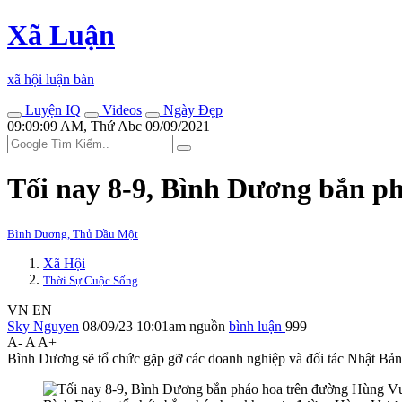
Xã Luận
xã hội luận bàn
Luyện IQ
Videos
Ngày Đẹp
09:09:09 AM, Thứ Abc 09/09/2021
Tối nay 8-9, Bình Dương bắn 
Bình Dương, Thủ Dầu Một
Xã Hội
Thời Sự Cuộc Sống
VN
EN
Sky Nguyen
08/09/23 10:01am
nguồn
bình luận
999
A-
A
A+
Bình Dương sẽ tổ chức gặp gỡ các doanh nghiệp và đối tác Nhật Bản