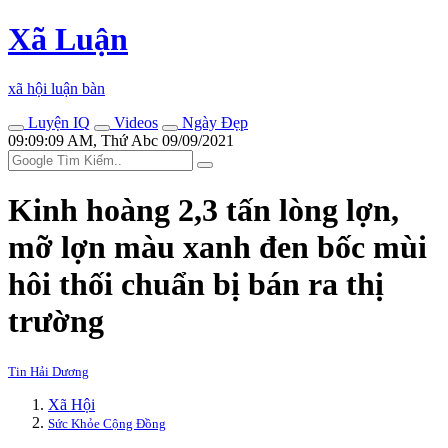
Xã Luận
xã hội luận bàn
Luyện IQ
Videos
Ngày Đẹp
09:09:09 AM, Thứ Abc 09/09/2021
Kinh hoàng 2,3 tấn lòng lợn,
mỡ lợn màu xanh đen bốc mùi
hôi thối chuẩn bị bán ra thị
trường
Tin Hải Dương
Xã Hội
Sức Khỏe Cộng Đồng