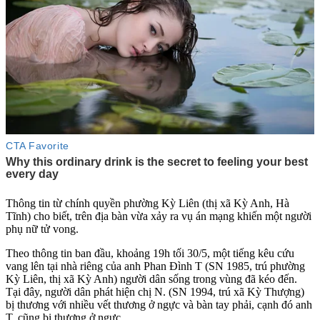
Thông tin từ chính quyền phường Kỳ Liên (thị xã Kỳ Anh, Hà
Tĩnh) cho biết, trên địa bàn vừa xảy ra vụ án mạng khiến một người
phụ nữ t‌ử von‌g.
Theo thông tin ban đầu, khoảng 19h tối 30/5, một tiếng kêu cứu
vang lên tại nhà riêng của anh Phan Đình T (SN 1985, trú phường
Kỳ Liên, thị xã Kỳ Anh) người dân sống trong vùng đã kéo đến.
Tại đây, người dân phát hiện chị N. (SN 1994, trú xã Kỳ Thượng)
bị thương với nhiều vết thương ở ngực và bàn tay phải, cạnh đó anh
T. cũng bị thương ở ngực.