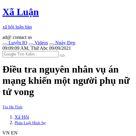
Xã Luận
xã hội luận bàn
ad@ contact us
Luyện IQ
Videos
Ngày Đẹp
09:09:09 AM, Thứ Abc 09/09/2021
Điều tra nguyên nhân vụ án
mạng khiến một người phụ nữ
t‌ử von‌g
Tin Hà Tĩnh
Xã Hội
Pháp Luật Hình Sự
VN
EN