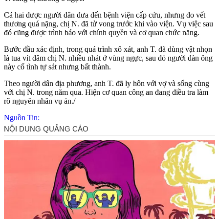
Cả hai được người dân đưa đến bệnh viện cấp cứu, nhưng do vết
thương quá nặng, chị N. đã t‌ử von‌g trước khi vào viện. Vụ việc sau
đó cũng được trình báo với chính quyền và cơ quan chức năng.
Bước đầu xác định, trong quá trình xô xát, anh T. đã dùng vật nhọn
là tua vít đâm chị N. nhiều nhát ở vùng ngực, sau đó người đàn ông
này cố tình t‌ּự sá‌ּt nhưng bất thành.
Theo người dân địa phương, anh T. đã ly hôn với vợ và sống cùng
với chị N. trong năm qua. Hiện cơ quan công an đang điều tra làm
rõ nguyên nhân vụ án./
Nguồn Tin: