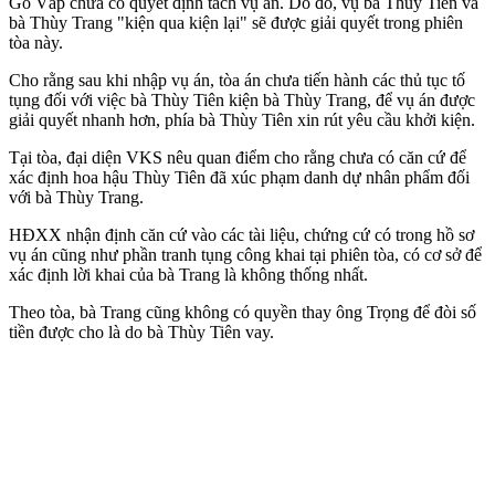
Gò Vấp chưa có quyết định tách vụ án. Do đó, vụ bà Thùy Tiên và
bà Thùy Trang "kiện qua kiện lại" sẽ được giải quyết trong phiên
tòa này.
Cho rằng sau khi nhập vụ án, tòa án chưa tiến hành các thủ tục tố
tụng đối với việc bà Thùy Tiên kiện bà Thùy Trang, để vụ án được
giải quyết nhanh hơn, phía bà Thùy Tiên xin rút yêu cầu khởi kiện.
Tại tòa, đại diện VKS nêu quan điểm cho rằng chưa có căn cứ để
xác định hoa hậu Thùy Tiên đã xúc phạm danh dự nhân phẩm đối
với bà Thùy Trang.
HĐXX nhận định căn cứ vào các tài liệu, chứng cứ có trong hồ sơ
vụ án cũng như phần tranh tụng công khai tại phiên tòa, có cơ sở để
xác định lời khai của bà Trang là không thống nhất.
Theo tòa, bà Trang cũng không có quyền thay ông Trọng để đòi số
tiền được cho là do bà Thùy Tiên vay.