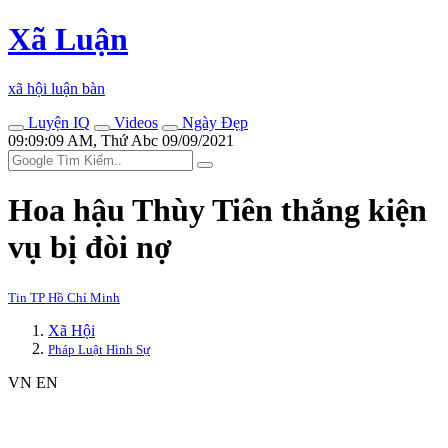
Xã Luận
xã hội luận bàn
Luyện IQ
Videos
Ngày Đẹp
09:09:09 AM, Thứ Abc 09/09/2021
Hoa hậu Thùy Tiên thắng kiện
vụ bị đòi nợ
Tin TP Hồ Chí Minh
Xã Hội
Pháp Luật Hình Sự
VN
EN