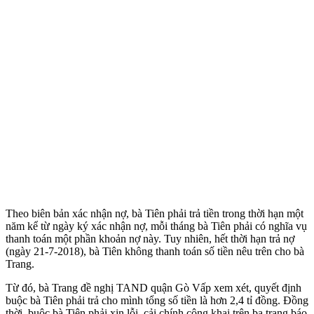
Theo biên bản xác nhận nợ, bà Tiên phải trả tiền trong thời hạn một
năm kể từ ngày ký xác nhận nợ, mỗi tháng bà Tiên phải có nghĩa vụ
thanh toán một phần khoản nợ này. Tuy nhiên, hết thời hạn trả nợ
(ngày 21-7-2018), bà Tiên không thanh toán số tiền nêu trên cho bà
Trang.
Từ đó, bà Trang đề nghị TAND quận Gò Vấp xem xét, quyết định
buộc bà Tiên phải trả cho mình tổng số tiền là hơn 2,4 tỉ đồng. Đồng
thời, buộc bà Tiên phải xin lỗi, cải chính công khai trên ba trang báo