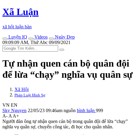
Xã Luận
xã hội luận bàn
Luyện IQ
Videos
Ngày Đẹp
09:09:09 AM, Thứ Abc 09/09/2021
Tự nhận quen cán bộ quân đội
để lừa “chạy” nghĩa vụ quân sự
Xã Hội
Pháp Luật Hình Sự
VN
EN
Sky Nguyen
22/05/23 09:46am
nguồn
bình luận
999
A-
A
A+
Người đàn ông tự nhận quen cán bộ trong quân đội để lừa “chạy”
nghĩa vụ quân sự, chuyển công tác, đi học cho quân nhân.