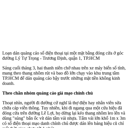
Loạn dán quảng cáo số điện thoại tại một mặt bằng đóng cửa ở góc
đường Lý Tự Trọng - Trương Định, quận 1, TP.HCM
Sáng cuối tháng 3, hai thanh niên chở nhau trên xe máy biển số tỉnh,
mang theo thang nhôm rút và bao đồ lớn chạy vào khu trung tâm
TP.HCM để dán quảng cáo bậy trước những mặt tiền không kinh
doanh.
Theo chân nhóm quảng cáo giả mạo chính chủ
Thoạt nhìn, người đi đường cứ nghĩ là thợ điện hay nhân viên sửa
chữa cáp viễn thông. Tuy nhiên, khi đi ngang qua một cửa hiệu đã
đóng cửa trên đường Lê Lợi, họ dừng lại kéo thang nhôm leo lên và
dùng "súng" bắn ốc vít dán tấm vải nhựa. Tấm vải lớn khổ 1m x 3m
có số điện thoại mạo danh chính chủ được dán lên bảng hiệu cũ chỉ