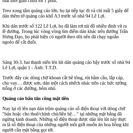
mất thời gian chưa tới 1 phút.
Treo xong tấm quảng cáo lớn, họ lại tiếp tục đi và chỉ mất 5 giây để
dán thêm tờ quảng cáo khổ A3 trước số nhà 94 Lê Lợi.
Khi dán trước số 122 Lê Lợi, họ đã làm rơi túi đồ nhiều đinh vít ra
lề đường. Trong lúc vòng vòng tìm điểm dán khác trên đường Trần
Hưng Đạo, họ phát hiện có người theo dõi nên đã chạy ngoằn
ngoèo để cắt đuôi.
Sáng 30-3, hai thanh niên lén lút dán quảng cáo bậy trước số nhà 94
Lê Lợi, quận 1 - Ảnh: T.T.D.
Trước đây các dòng chữ khoan cắt bê tông, rút hầm cầu, lắp cáp,
cho vay… được sơn, dán một cách nhếch nhác trên các bức tường
trống ở các đường, hẻm nhỏ.
Quảng cáo bẩn tấn công mặt tiền
Nay lại rộ lên nạn dán trộm quảng cáo số điện thoại với dòng chữ
"bán hoặc cho thuê/chính chủ/liên hệ…" tại những mặt bằng đã
ngừng kinh doanh. Những số điện thoại được dán lén lút này thực
ra là số điện thoại của những người môi giới muốn ăn hoa hồng khi
người cần mặt bằng gọi tới.