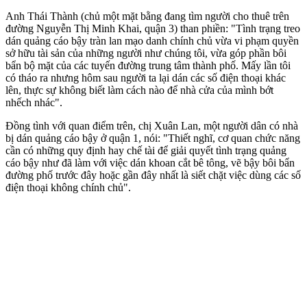
Anh Thái Thành (chủ một mặt bằng đang tìm người cho thuê trên
đường Nguyễn Thị Minh Khai, quận 3) than phiền: "Tình trạng treo
dán quảng cáo bậy tràn lan mạo danh chính chủ vừa vi phạm quyền
sở hữu tài sản của những người như chúng tôi, vừa góp phần bôi
bẩn bộ mặt của các tuyến đường trung tâm thành phố. Mấy lần tôi
có tháo ra nhưng hôm sau người ta lại dán các số điện thoại khác
lên, thực sự không biết làm cách nào để nhà cửa của mình bớt
nhếch nhác".
Đồng tình với quan điểm trên, chị Xuân Lan, một người dân có nhà
bị dán quảng cáo bậy ở quận 1, nói: "Thiết nghĩ, cơ quan chức năng
cần có những quy định hay chế tài để giải quyết tình trạng quảng
cáo bậy như đã làm với việc dán khoan cắt bê tông, vẽ bậy bôi bẩn
đường phố trước đây hoặc gần đây nhất là siết chặt việc dùng các số
điện thoại không chính chủ".