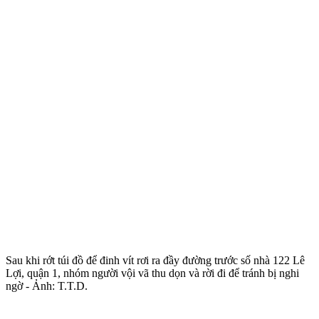
Sau khi rớt túi đồ để đinh vít rơi ra đầy đường trước số nhà 122 Lê
Lợi, quận 1, nhóm người vội vã thu dọn và rời đi để tránh bị nghi
ngờ - Ảnh: T.T.D.