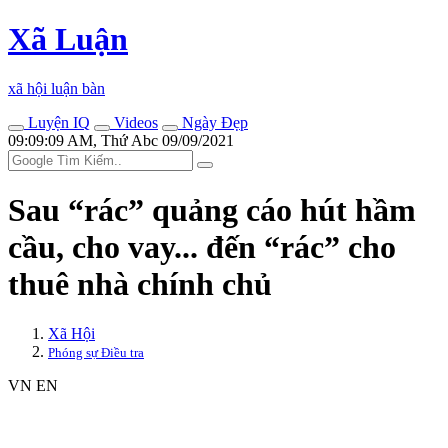
Xã Luận
xã hội luận bàn
Luyện IQ
Videos
Ngày Đẹp
09:09:09 AM, Thứ Abc 09/09/2021
Sau “rác” quảng cáo hút hầm
cầu, cho vay... đến “rác” cho
thuê nhà chính chủ
Xã Hội
Phóng sự Điều tra
VN
EN