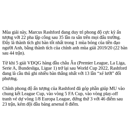
Mùa giải này, Marcus Rashford đang duy trì phong độ cực kỳ ấn
tượng với 22 pha lập công sau 35 lần ra sân trên mọi đấu trường.
Đây là thành tích ghi bàn tốt nhất trong 1 mùa bóng của tiền đạo
người Anh, bằng thành tích của chính anh mùa giải 2019/20 (22 bàn
sau 44 trận).
Từ khi 5 giải VĐQG hàng đầu châu Âu (Premier League, La Liga,
Serie A, Bundesliga, Ligue 1) trở lại sau World Cup 2022, Rashford
đang là cầu thủ ghi nhiều bàn thắng nhất với 13 lần “xé lưới” đối
phương.
Chính phong độ ấn tượng của Rashford đã góp phần giúp MU vào
chung kết League Cup, vào vòng 5 FA Cup, vào vòng play-off
tranh vé dự vòng 1/8 Europa League, đứng thứ 3 với 46 điểm sau
23 trận, kém đội đầu bảng ars‌enal 8 điểm.