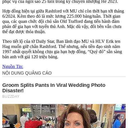
phục vụ của ngôi sao 25 tuổi trong kỳ chuyển nhượng Hè 2023.
Hợp đồng hiện tại giữa Rashford với MU chỉ còn thời hạn tới tháng
6/2024. Kèm theo đó là mức lương 225.000 bảng/tuần. Thời gian
qua, các quan chức đội chủ sân Old Trafford đang tiến hành đàm
phán để gia hạn với tuyển thủ Anh. Mặc dù vậy, đôi bên vẫn chưa
thể đạt được thỏa thuận.
Theo tiết lộ của tờ Daily Star, Ban lãnh đạo MU và HLV Erik ten
Hag muốn giữ chân Rashford. Thế nhưng, nếu tiền đạo sinh năm
1997 nhất quyết không chịu gia hạn hợp đồng, “Quỷ đỏ” sẵn sàng
bán anh với giá 120 triệu bảng.
Nguồn Tin: