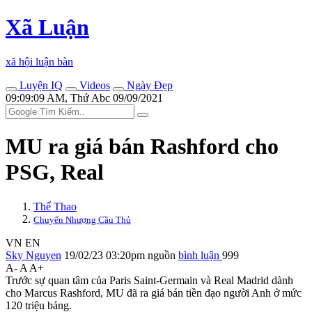
Xã Luận
xã hội luận bàn
Luyện IQ
Videos
Ngày Đẹp
09:09:09 AM, Thứ Abc 09/09/2021
MU ra giá bán Rashford cho
PSG, Real
Thể Thao
Chuyển Nhượng Cầu Thủ
VN
EN
Sky Nguyen
19/02/23 03:20pm
nguồn
bình luận
999
A-
A
A+
Trước sự quan tâm của Paris Saint-Germain và Real Madrid dành
cho Marcus Rashford, MU đã ra giá bán tiền đạo người Anh ở mức
120 triệu bảng.