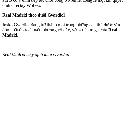
Porto có ý định tiếp tục chơi bóng ở Premier League một khi quyết
định chia tay Wolves.
Real Madrid theo đuổi Gvardiol
Josko Gvardiol đang trở thành một trong những cầu thủ được săn
đón nhất ở kỳ chuyển nhượng tới đây, với sự tham gia của
Real
Madrid
.
Real Madrid có ý định mua Gvardiol