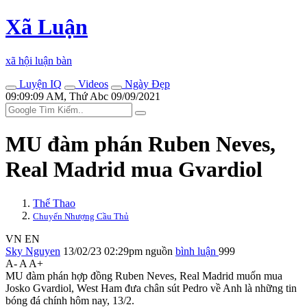
Xã Luận
xã hội luận bàn
Luyện IQ
Videos
Ngày Đẹp
09:09:09 AM, Thứ Abc 09/09/2021
MU đàm phán Ruben Neves,
Real Madrid mua Gvardiol
Thể Thao
Chuyển Nhượng Cầu Thủ
VN
EN
Sky Nguyen
13/02/23 02:29pm
nguồn
bình luận
999
A-
A
A+
MU đàm phán hợp đồng Ruben Neves, Real Madrid muốn mua
Josko Gvardiol, West Ham đưa chân sút Pedro về Anh là những tin
bóng đá chính hôm nay, 13/2.