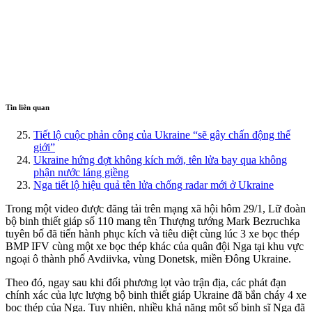
Tin liên quan
Tiết lộ cuộc phản công của Ukraine “sẽ gây chấn động thế
giới”
Ukraine hứng đợt không kích mới, tên lửa bay qua không
phận nước láng giềng
Nga tiết lộ hiệu quả tên lửa chống radar mới ở Ukraine
Trong một video được đăng tải trên mạng xã hội hôm 29/1, Lữ đoàn
bộ binh thiết giáp số 110 mang tên Thượng tướng Mark Bezruchka
tuyên bố đã tiến hành phục kích và tiêu diệt cùng lúc 3 xe bọc thép
BMP IFV cùng một xe bọc thép khác của quân đội Nga tại khu vực
ngoại ô thành phố Avdiivka, vùng Donetsk, miền Đông Ukraine.
Theo đó, ngay sau khi đối phương lọt vào trận địa, các phát đạn
chính xác của lực lượng bộ binh thiết giáp Ukraine đã bắn cháy 4 xe
bọc thép của Nga. Tuy nhiên, nhiều khả năng một số binh sĩ Nga đã