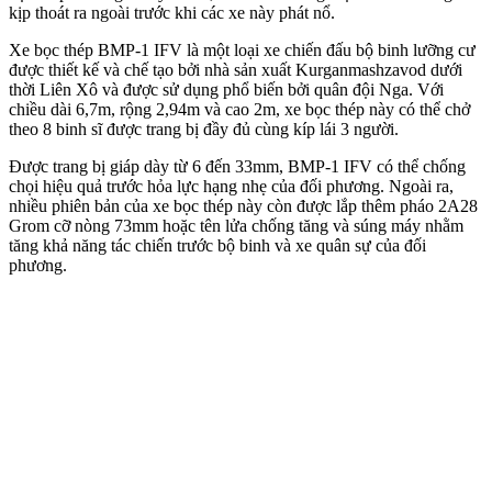
kịp thoát ra ngoài trước khi các xe này phát nổ.
Xe bọc thép BMP-1 IFV là một loại xe chiến đấu bộ binh lưỡng cư
được thiết kế và chế tạo bởi nhà sản xuất Kurganmashzavod dưới
thời Liên Xô và được sử dụng phổ biến bởi quân đội Nga. Với
chiều dài 6,7m, rộng 2,94m và cao 2m, xe bọc thép này có thể chở
theo 8 binh sĩ được trang bị đầy đủ cùng kíp lái 3 người.
Được trang bị giáp dày từ 6 đến 33mm, BMP-1 IFV có thể chống
chọi hiệu quả trước hỏa lực hạng nhẹ của đối phương. Ngoài ra,
nhiều phiên bản của xe bọc thép này còn được lắp thêm pháo 2A28
Grom cỡ nòng 73mm hoặc tên lửa chống tăng và súng máy nhằm
tăng khả năng tác chiến trước bộ binh và xe quân sự của đối
phương.