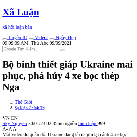
Xã Luận
xã hội luận bàn
Luyện IQ
Videos
Ngày Đẹp
09:09:09 AM, Thứ Abc 09/09/2021
Bộ binh thiết giáp Ukraine mai
phục, phá hủy 4 xe bọc thép
Nga
Thế Giới
Sự Kiện Chính Trị
VN
EN
Sky Nguyen
30/01/23 02:35pm
nguồn
bình luận
999
A-
A
A+
Một video do quân đội Ukraine đăng tải đã ghi lại cảnh 4 xe bọc