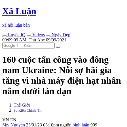
Xã Luận
xã hội luận bàn
Luyện IQ
Videos
Ngày Đẹp
09:09:09 AM, Thứ Abc 09/09/2021
160 cuộc tấn công vào đông
nam Ukraine: Nỗi sợ hãi gia
tăng vì nhà máy điện hạt nhân
nằm dưới làn đạn
Thế Giới
Sự Kiện Chính Trị
VN
EN
Sky Nguyen
23/01/23 03:10pm
nguồn
bình luận
999