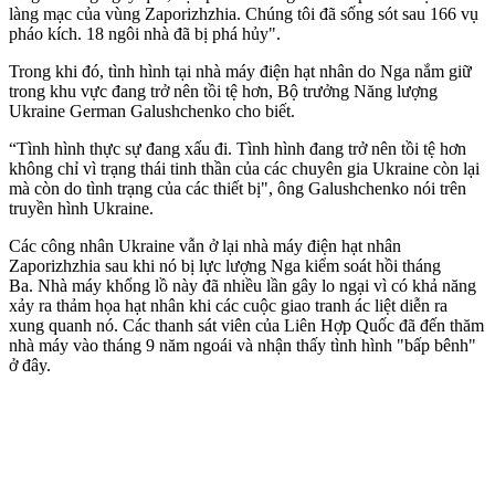
làng mạc của vùng Zaporizhzhia. Chúng tôi đã sống sót sau 166 vụ
pháo kích. 18 ngôi nhà đã bị phá hủy".
Trong khi đó, tình hình tại nhà máy điện hạt nhân do Nga nắm giữ
trong khu vực đang trở nên tồi tệ hơn, Bộ trưởng Năng lượng
Ukraine German Galushchenko cho biết.
“Tình hình thực sự đang xấu đi. Tình hình đang trở nên tồi tệ hơn
không chỉ vì trạng thái tinh thần của các chuyên gia Ukraine còn lại
mà còn do tình trạng của các thiết bị", ông Galushchenko nói trên
truyền hình Ukraine.
Các công nhân Ukraine vẫn ở lại nhà máy điện hạt nhân
Zaporizhzhia sau khi nó bị lực lượng Nga kiểm soát hồi tháng
Ba. Nhà máy khổng lồ này đã nhiều lần gây lo ngại vì có khả năng
xảy ra thảm họa hạt nhân khi các cuộc giao tranh ác liệt diễn ra
xung quanh nó. Các thanh sát viên của Liên Hợp Quốc đã đến thăm
nhà máy vào tháng 9 năm ngoái và nhận thấy tình hình "bấp bênh"
ở đây.