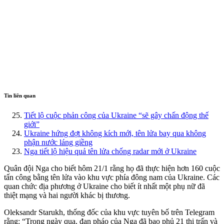
Tin liên quan
Tiết lộ cuộc phản công của Ukraine “sẽ gây chấn động thế
giới”
Ukraine hứng đợt không kích mới, tên lửa bay qua không
phận nước láng giềng
Nga tiết lộ hiệu quả tên lửa chống radar mới ở Ukraine
Quân đội Nga cho biết hôm 21/1 rằng họ đã thực hiện hơn 160 cuộc
tấn công bằng tên lửa vào khu vực phía đông nam của Ukraine. Các
quan chức địa phương ở Ukraine cho biết ít nhất một phụ nữ đã
thiệt mạng và hai người khác bị thương.
Oleksandr Starukh, thống đốc của khu vực tuyên bố trên Telegram
rằng: “Trong ngày qua, đạn pháo của Nga đã bao phủ 21 thị trấn và