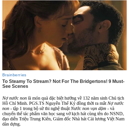
Nợ nước non l
à món quà đặc biệt hướng về 132 năm sinh Chủ tịch
Hồ Chí Minh. PGS.TS Nguyễn Thế Kỷ đồng thời ra mắt
Nợ nước
non
- tập 1 trong bộ sử thi nghệ thuật
Nước non vạn dặm
- và
chuyển thể tác phẩm văn học sang vở kịch hát cùng tên do NSND,
đạo diễn Triệu Trung Kiên, Giám đốc Nhà hát Cải lương Việt Nam
dàn dựng.