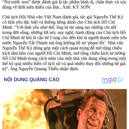
“Nợ nước non” được đánh giá là tác phẩm bình dị, chân thực và xúc
động về thời niên thiếu của Bác. Ảnh: KỲ SƠN
Chủ tịch Hội Nhà văn Việt Nam đánh giá, tác giả Nguyễn Thế Kỷ
có tình yêu đặc biệt và thiêng liêng dành cho Chủ tịch Hồ Chí
Minh. “Với tình yêu như thế, ông tự tin sáng tạo những chi tiết
trong đời sống, những lời nói, suy nghĩ, hành động của Chủ tịch Hồ
Chí Minh từ khi là cậu bé Cung cho đến khi là người thanh niên yêu
nước Nguyễn Tất Thành mà ông không hề sợ ‘phạm lỗi’. Nhà văn
Nguyễn Thế Kỷ đóng góp một cách quan trọng để mở rộng chiều
kích tâm hồn con người Hồ Chí Minh, mở rộng chiều kích tư tưởng
Hồ Chí Minh trong cách nhìn của một nhà văn đang sống trong một
thế kỷ quá nhiều biến cố lịch sử và quá nhiều thay đổi những hệ giá
trị”, ông Nguyễn Quang Thiều nhận định.