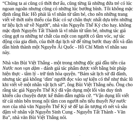
“Chúng ta ai cũng có thời thơ ấu, cũng từng là những đứa trẻ có lúc
ngoan ngoãn nhưng cũng có những lúc bướng bỉnh. Tôi khô‌ּng mặ‌ּc
định rằng Bác Hồ phải là vĩ nhân từ tấm bé, cho nên những trang
viết về thời niên thiếu của Bác có sự chân thực nhất dựa trên những
tư liệu lịch sử về Người”, nhà văn Nguyễn Thế Kỷ cho hay. khô‌ּng
mặ‌ּc định Nguyễn Tất Thành là vĩ nhân từ tấm bé, nhưng tác giả
cũng gợi ra những tư chất của một con người có tầm vóc, sự tác
động của gia đình, của thời đại lịch sử để từng bước thay đổi và dần
dần hình thành một Nguyễn Ái Quốc - Hồ Chí Minh vĩ nhân sau
này.
Nhà văn Bùi Việt Thắng - một trong những độc giả đầu tiên của
Nước non vạn dặm
- đánh giá tác phẩm được viết bằng bút pháp
hiện thực - tâm lý - trữ tình hòa quyện. “Bám sát lịch sử đã đành,
nhưng tác giả không ‘dìm’ người đọc vào sự kiện có thể như thác lũ
khi viết về một nhân vật lịch sử”, ông Bùi Việt Thắng nêu. Ông cho
rằng tác giả Nguyễn Thế Kỷ đã vận dụng một lối văn duy tình
khiến câu chuyện được kể thấm đẫm nghĩa cử. “Vận dụng lối viết
từ cái nhìn bên trong nội tâm con người nên tiểu thuyết
Nợ nước
non
của nhà văn Nguyễn Thế Kỷ sẽ để lại ấn tượng rõ nét và sâu
đậm về nhân vật Nguyễn Sinh Cung - Nguyễn Tất Thành - Văn
Ba”, nhà văn Bùi Việt Thắng nói.