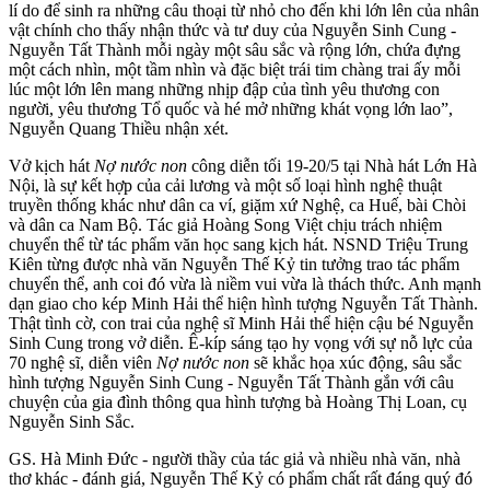
lí do để sinh ra những câu thoại từ nhỏ cho đến khi lớn lên của nhân
vật chính cho thấy nhận thức và tư duy của Nguyễn Sinh Cung -
Nguyễn Tất Thành mỗi ngày một sâu sắc và rộng lớn, chứa đựng
một cách nhìn, một tầm nhìn và đặc biệt trái tim chàng trai ấy mỗi
lúc một lớn lên mang những nhịp đập của tình yêu thương con
người, yêu thương Tổ quốc và hé mở những khát vọng lớn lao”,
Nguyễn Quang Thiều nhận xét.
Vở kịch hát
Nợ nước non
công diễn tối 19-20/5 tại Nhà hát Lớn Hà
Nội, là sự kết hợp của cải lương và một số loại hình nghệ thuật
truyền thống khác như dân ca ví, giặm xứ Nghệ, ca Huế, bài Chòi
và dân ca Nam Bộ. Tác giả Hoàng Song Việt chịu trách nhiệm
chuyển thể từ tác phẩm văn học sang kịch hát. NSND Triệu Trung
Kiên từng được nhà văn Nguyễn Thế Kỷ tin tưởng trao tác phẩm
chuyển thể, anh coi đó vừa là niềm vui vừa là thách thức. Anh mạnh
dạn giao cho kép Minh Hải thể hiện hình tượng Nguyễn Tất Thành.
Thật tình cờ, con trai của nghệ sĩ Minh Hải thể hiện cậu bé Nguyễn
Sinh Cung trong vở diễn. Ê-kíp sáng tạo hy vọng với sự nỗ lực của
70 nghệ sĩ, diễn viên
Nợ nước non
sẽ khắc họa xúc động, sâu sắc
hình tượng Nguyễn Sinh Cung - Nguyễn Tất Thành gắn với câu
chuyện của gia đình thông qua hình tượng bà Hoàng Thị Loan, cụ
Nguyễn Sinh Sắc.
GS. Hà Minh Đức - người thầy của tác giả và nhiều nhà văn, nhà
thơ khác - đánh giá, Nguyễn Thế Kỷ có phẩm chất rất đáng quý đó