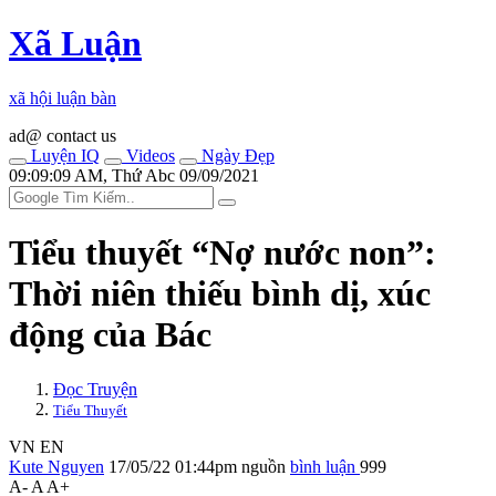
Xã Luận
xã hội luận bàn
ad@ contact us
Luyện IQ
Videos
Ngày Đẹp
09:09:09 AM, Thứ Abc 09/09/2021
Tiểu thuyết “Nợ nước non”:
Thời niên thiếu bình dị, xúc
động của Bác
Đọc Truyện
Tiểu Thuyết
VN
EN
Kute Nguyen
17/05/22 01:44pm
nguồn
bình luận
999
A-
A
A+