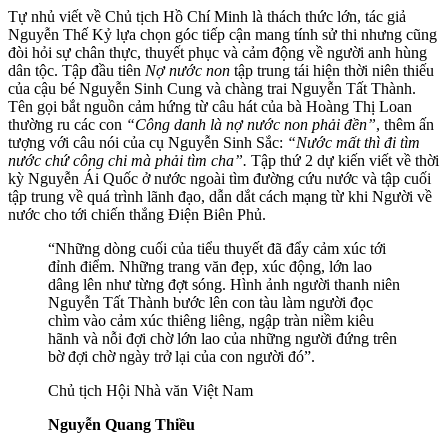
Tự nhủ viết về Chủ tịch Hồ Chí Minh là thách thức lớn, tác giả
Nguyễn Thế Kỷ lựa chọn góc tiếp cận mang tính sử thi nhưng cũng
đòi hỏi sự chân thực, thuyết phục và cảm động về người anh hùng
dân tộc. Tập đầu tiên
Nợ nước non
tập trung tái hiện thời niên thiếu
của cậu bé Nguyễn Sinh Cung và chàng trai Nguyễn Tất Thành.
Tên gọi bắt nguồn cảm hứng từ câu hát của bà Hoàng Thị Loan
thường ru các con
“Công danh là nợ nước non phải đền”
, thêm ấn
tượng với câu nói của cụ Nguyễn Sinh Sắc:
“Nước mất thì đi tìm
nước chứ công chi mà phải tìm cha”.
Tập thứ 2 dự kiến viết về thời
kỳ Nguyễn Ái Quốc ở nước ngoài tìm đường cứu nước và tập cuối
tập trung về quá trình lãnh đạo, dẫn dắt cách mạng từ khi Người về
nước cho tới chiến thắng Điện Biên Phủ.
“Những dòng cuối của tiểu thuyết đã đẩy cảm xúc tới
đỉnh điểm. Những trang văn đẹp, xúc động, lớn lao
dâng lên như từng đợt sóng. Hình ảnh người thanh niên
Nguyễn Tất Thành bước lên con tàu làm người đọc
chìm vào cảm xúc thiêng liêng, ngập tràn niềm kiêu
hãnh và nỗi đợi chờ lớn lao của những người đứng trên
bờ đợi chờ ngày trở lại của con người đó”.
Chủ tịch Hội Nhà văn Việt Nam
Nguyễn Quang Thiều