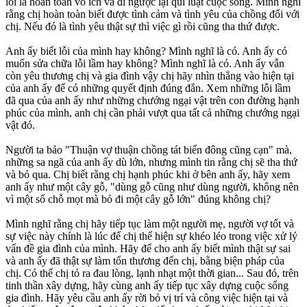
lỗi là hoàn toàn vô ích và đi ngược lại qui luật cuộc sống. Mình nghĩ
rằng chị hoàn toàn biết được tình cảm và tình yêu của chồng đối với
chị. Nếu đó là tình yêu thật sự thì việc gì rồi cũng tha thứ được.
Anh ấy biết lỗi của mình hay không? Mình nghĩ là có. Anh ấy có
muốn sửa chữa lỗi lầm hay không? Mình nghĩ là có. Anh ấy vẫn
còn yêu thương chị và gia đình vậy chị hãy nhìn thẳng vào hiện tại
của anh ấy để có những quyết định đúng đắn. Xem những lỗi lầm
đã qua của anh ấy như những chướng ngại vật trên con đường hạnh
phúc của mình, anh chị cần phải vượt qua tất cả những chướng ngại
vật đó.
Người ta bảo "Thuận vợ thuận chồng tát biển đông cũng cạn" mà,
những sa ngã của anh ấy dù lớn, nhưng mình tin rằng chị sẽ tha thứ
và bỏ qua. Chị biết rằng chị hạnh phúc khi ở bên anh ấy, hãy xem
anh ấy như một cây gỗ, "dùng gỗ cũng như dùng người, không nên
vì một số chỗ mọt mà bỏ đi một cây gỗ lớn" đúng không chị?
Mình nghĩ rằng chị hãy tiếp tục làm một người mẹ, người vợ tốt và
sự việc này chính là lúc để chị thể hiện sự khéo léo trong việc xử lý
vấn đề gia đình của mình. Hãy để cho anh ấy biết mình thật sự sai
và anh ấy đã thật sự làm tổn thương đến chị, bằng biện pháp của
chị. Có thể chị tỏ ra đau lòng, lạnh nhạt một thời gian... Sau đó, trên
tinh thần xây dựng, hãy cùng anh ấy tiếp tục xây dựng cuộc sống
gia đình. Hãy yêu cầu anh ấy rời bỏ vị trí và công việc hiện tại và