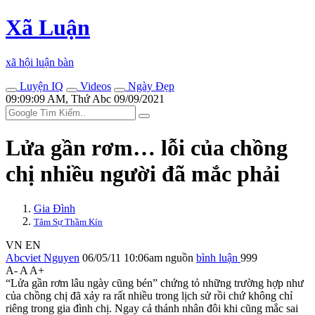
Xã Luận
xã hội luận bàn
Luyện IQ
Videos
Ngày Đẹp
09:09:09 AM, Thứ Abc 09/09/2021
Lửa gần rơm… lỗi của chồng
chị nhiều người đã mắc phải
Gia Đình
Tâm Sự Thầm Kín
VN
EN
Abcviet Nguyen
06/05/11 10:06am
nguồn
bình luận
999
A-
A
A+
“Lửa gần rơm lâu ngày cũng bén” chứng tỏ những trường hợp như
của chồng chị đã xảy ra rất nhiều trong lịch sử rồi chứ không chỉ
riêng trong gia đình chị. Ngay cả thánh nhân đôi khi cũng mắc sai