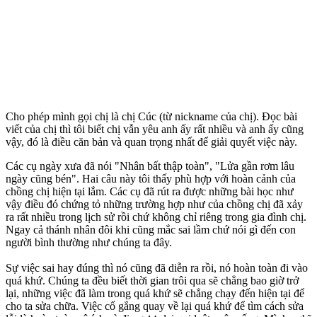
Cho phép mình gọi chị là chị Cúc (từ nickname của chị). Đọc bài
viết của chị thì tôi biết chị vẫn yêu anh ấy rất nhiều và anh ấy cũng
vậy, đó là điều căn bản và quan trọng nhất để giải quyết việc này.
Các cụ ngày xưa đã nói "Nhân bất thập toàn", "Lửa gần rơm lâu
ngày cũng bén". Hai câu này tôi thấy phù hợp với hoàn cảnh của
chồng chị hiện tại lắm. Các cụ đã rút ra được những bài học như
vậy điều đó chứng tỏ những trường hợp như của chồng chị đã xảy
ra rất nhiều trong lịch sử rồi chứ không chỉ riêng trong gia đình chị.
Ngay cả thánh nhân đôi khi cũng mắc sai lầm chứ nói gì đến con
người bình thường như chúng ta đây.
Sự việc sai hay đúng thì nó cũng đã diễn ra rồi, nó hoàn toàn đi vào
quá khứ. Chúng ta đều biết thời gian trôi qua sẽ chẳng bao giờ trở
lại, những việc đã làm trong quá khứ sẽ chẳng chạy đến hiện tại để
cho ta sửa chữa. Việc cố gắng quay về lại quá khứ để tìm cách sửa