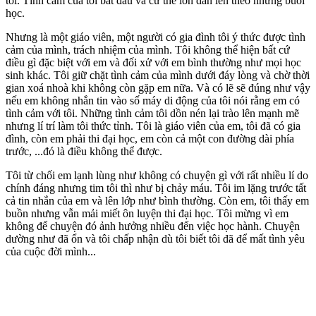
tôi. Tình cảm của tôi bắt đầu và cứ thế lớn dần lên theo những buổi
học.
Nhưng là một giáo viên, một người có gia đình tôi ý thức được tình
cảm của mình, trách nhiệm của mình. Tôi không thể hiện bất cứ
điều gì đặc biệt với em và đối xử với em bình thường như mọi học
sinh khác. Tôi giữ chặt tình cảm của mình dưới đáy lòng và chờ thời
gian xoá nhoà khi không còn gặp em nữa. Và có lẽ sẽ đúng như vậy
nếu em không nhắn tin vào số máy di động của tôi nói rằng em có
tình cảm với tôi. Những tình cảm tôi dồn nén lại trào lên mạnh mẽ
nhưng lí trí làm tôi thức tỉnh. Tôi là giáo viên của em, tôi đã có gia
đình, còn em phải thi đại học, em còn cả một con đường dài phía
trước, ...đó là điều không thể được.
Tôi từ chối em lạnh lùng như không có chuyện gì với rất nhiều lí do
chính đáng nhưng tim tôi thì như bị chảy máu. Tôi im lặng trước tất
cả tin nhắn của em và lên lớp như bình thường. Còn em, tôi thấy em
buồn nhưng vẫn mải miết ôn luyện thi đại học. Tôi mừng vì em
không để chuyện đó ảnh hưởng nhiều đến việc học hành. Chuyện
dường như đã ổn và tôi chấp nhận dù tôi biết tôi đã để mất tình yêu
của cuộc đời mình...