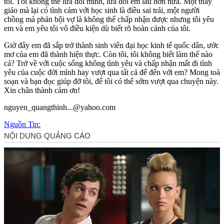
tôi. Tôi không thể lừa dối mình, lừa dối em lâu hơn nữa. Một thầy
giáo mà lại có tình cảm với học sinh là điều sai trái, một người
chồng mà phản bội vợ là không thể chấp nhận được nhưng tôi yêu
em và em yêu tôi vô điều kiện dù biết rõ hoàn cảnh của tôi.
Giờ đây em đã sắp trở thành sinh viên đại học kinh tế quốc dân, ước
mơ của em đã thành hiện thực. Còn tôi, tôi không biết làm thế nào
cả? Trở về với cuộc sống không tình yêu và chấp nhận mất đi tình
yêu của cuộc đời mình hay vượt qua tất cả để đến với em? Mong toà
soạn và bạn đọc giúp đỡ tôi, để tôi có thể sớm vượt qua chuyện này.
Xin chân thành cảm ơn!
nguyen_quangthinh...@yahoo.com
Nguồn Tin: