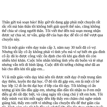
Thân gửi toà soạn báo! Bây giờ tôi đang gặp phải một chuyện rất
rắc rối mà bản thân tôi không biết giải quyết thế nào, cũng không
thể chia sẻ cùng người thân. Tôi viết thư đến toà soạn mong nhận
được sự chia sẻ, tư vấn, giúp đỡ của bạn đọc để tôi có thể vượt qua
chuyện này.
Tôi là một giáo viên dạy toán cấp 3, năm nay 30 tuổi đã có vợ.
Nhưng tôi lấy cô ấy không phải vì tình yêu mà vì sự biết ơn gia đình
cô ấy đã lo được công việc ổn định cho tôi khi gia đình tôi còn
nhiều khó khăn. Cuộc hôn nhân không tình yêu dù buồn và tẻ nhạt
nhưng vẫn trôi đi bình lặng. Cuộc đời tôi tưởng chừng như đã an
bài cho đến khi tôi gặp em...
Vì là một giáo viên dạy khá nên tôi được mời dạy ở một trung tâm
dạy thêm, luyện thi đại học. Ở đó tôi đã gặp em, em là một cô bé
học lớp 12 đi ôn thi đại học ở lớp của tôi dạy. Tôi không có ấn
tượng gì khi lần đầu gặp em, nhưng dần dần tôi nhận ra ở em một
điều gì đó rất đặc biệt, và càng ngày tôi càng chú ý tới em hơn. Tôi
thấy mình vui khi mỗi ngày đến lớp thấy em chăm chú nghe mình
giảng bài, thấy em cười vì những câu chuyện tếu để thư giãn của