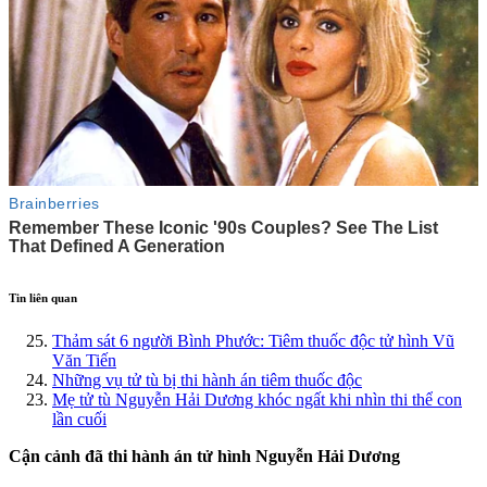
Tin liên quan
Thảm sát 6 người Bình Phước: Tiêm thuốc độc tử hình Vũ
Văn Tiến
Những vụ tử tù bị thi hành án tiêm thuốc độc
Mẹ tử tù Nguyễn Hải Dương khóc ngất khi nhìn thi thể con
lần cuối
Cận cảnh đã thi hành án tử hình Nguyễn Hải Dương