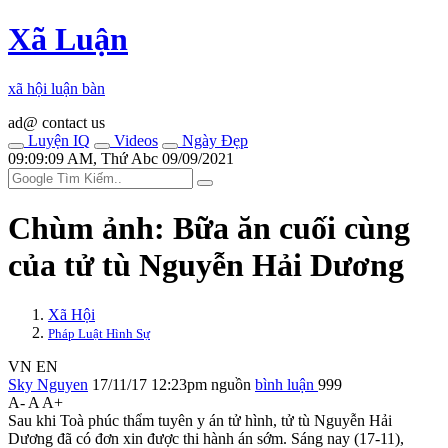
Xã Luận
xã hội luận bàn
ad@ contact us
Luyện IQ
Videos
Ngày Đẹp
09:09:09 AM, Thứ Abc 09/09/2021
Chùm ảnh: Bữa ăn cuối cùng
của tử tù Nguyễn Hải Dương
Xã Hội
Pháp Luật Hình Sự
VN
EN
Sky Nguyen
17/11/17 12:23pm
nguồn
bình luận
999
A-
A
A+
Sau khi Toà phúc thẩm tuyên y án t‌ử hìn‌h, tử tù Nguyễn Hải
Dương đã có đơn xin được thi hành án sớm. Sáng nay (17-11),