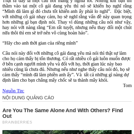
Thật ra đây là một câu nói mang ý nghĩa tốt. Nhưng khi bạn thì
thầm vào tai một cô gái đang yêu thì nó sẽ khiến họ nghĩ rằng
“Mình đã làm gì đó chưa tốt khiến anh ấy phải lo nghĩ”. Đặc biệt,
với những cô gái nhạ‌y cả‌m, họ sẽ nghĩ rằng vấn đề này quan trọng
hơn những gì bạn định nói. Thay vì dùng những câu nói như vậy,
hay nói với nàng rằng “Em rất tuyệt, nhưng nếu thay đổi một chút
nữa thôi thì em sẽ trở nên vô cùng hoàn hảo”.
“Hãy cho anh thời gian của riêng mình”
Câu nói này đối với những cô gái đang yêu mà nói thì thật sự làm
cho họ cảm thấy bị tổn thương. Có rất nhiều cô gái luôn muốn được
ở bên cạnh người mình yêu và đối với họ, thời gian lúc này bao
nhiêu cũng là chưa đủ. Nhưng nếu như nghe thấy câu nói đó, họ sẽ
cảm thấy “mình đã làm phiền anh ấy”. Và tất cả những gì nàng dự
định làm cho bạn chẳng mấy chốc sẽ ta thành mây khói.
Tom
Nguồn Tin: