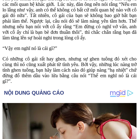
các mối quan hệ khác giới. Lúc này, đàn ông nên nói rằng “Nếu em
lo lắng như vậy, anh có thể không có bất cứ mối quan hệ nào với cô
gái đó nữa”. Tất nhiên, cô gái của bạn sẽ không bao giờ bắt bạn
phải làm thế. Ngược lại, câu nói đó sẽ làm nàng yên tâm hơn. Thế
nhưng nếu bạn nói với cô ấy rằng “Em đừng có nghĩ vớ vẩn, anh
với cô ấy chỉ là bạn bè đơn thuần thôi”, thì chắc chắn rằng bạn đã
làm tăng lên sự hoài nghi trong lòng cô ấy.
“Vậy em nghĩ nó là cái gì?”
Có những cô gái rất hay ghen, nhưng sự ghen tuông đó xét cho
cùng thì nó cũng xuất phát từ tình yêu. Bởi vậy, những lúc nàng trở
tính ghen tuông, bạn hãy làm cách nào đó giúp nàng “hạ nhiệt” chứ
đừng đổ thêm dầu vào lửa bằng câu nói “Thế em nghĩ nó là cái
gì?”.