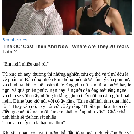
“Em nghĩ nhiều quá rồi”
Từ xưa tới nay, thường thì những nghiên cứu cụ thể và tỉ mỉ đều là
về phái nữ. Đàn ông nhiều khi không hiểu được tâm lý của phụ nữ,
và chính vì thế họ luôn cảm thấy rằng phụ nữ là những người hay lo
nghĩ và quá phiền phức. Bạn hãy là người đàn ông biết lắng nghe
và chia sẻ với cô ấy những lo lắng, giúp cô ấy cởi bỏ cảm giác hoài
nghi. Đừng bao giờ nói với cô ấy rằng “Em nghĩ linh tinh quá nhiều
rồi”. Thay vào đó, hãy nói với cô ấy rằng “Nhất định là anh đã có
điều gì chưa tốt nên mới làm em phải lo lắng như vậy”. Chắc chắn
tình hình sẽ tốt hơn rất nhiều.
“Tôi và cô ấy chỉ là bạn mà thôi”
Khi yêu nhau, con gái thường bắt đầu tỏ ra hoài nghi về đàn ông và