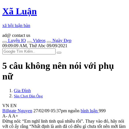
Xã Luận
xã hội luận bàn
ad@ contact us
Luyện IQ
Videos
Ngày Đẹp
09:09:09 AM, Thứ Abc 09/09/2021
5 câu không nên nói với phụ
nữ
Gia Đình
Sân Chơi Đàn Ông
VN
EN
Billgate Nguyen
27/02/09 05:37pm
nguồn
bình luận
999
A-
A
A+
Đừng nói: “Em nghĩ linh tinh quá nhiều rồi”. Thay vào đó, hãy nói
với cô ấy rằng “Nhất định là anh đã có điều gì chưa tốt nên mới làm