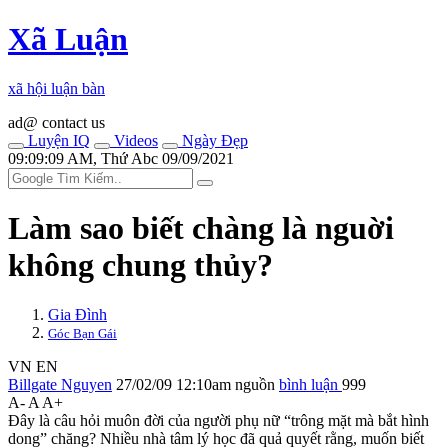
Xã Luận
xã hội luận bàn
ad@ contact us
Luyện IQ
Videos
Ngày Đẹp
09:09:09 AM, Thứ Abc 09/09/2021
Làm sao biết chàng là nguời
không chung thủy?
Gia Đình
Góc Bạn Gái
VN
EN
Billgate Nguyen
27/02/09 12:10am
nguồn
bình luận
999
A-
A
A+
Đây là câu hỏi muôn đời của người phụ nữ “trông mặt mà bắt hình
dong” chăng? Nhiều nhà tâm lý học đã quả quyết rằng, muốn biết