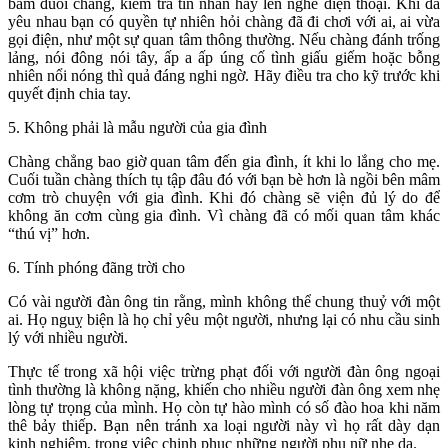
bám đuôi chàng, kiểm tra tin nhắn hay lén nghe điện thoại. Khi đã
yêu nhau bạn có quyền tự nhiên hỏi chàng đã đi chơi với ai, ai vừa
gọi điện, như một sự quan tâm thông thường. Nếu chàng đánh trống
lảng, nói đông nói tây, ấp a ấp úng cố tình giấu giếm hoặc bỗng
nhiên nổi nóng thì quả đáng nghi ngờ. Hãy điều tra cho kỹ trước khi
quyết định chia tay.
5. Không phải là mẫu người của gia đình
Chàng chẳng bao giờ quan tâm đến gia đình, ít khi lo lắng cho mẹ.
Cuối tuần chàng thích tụ tập đâu đó với bạn bè hơn là ngồi bên mâm
cơm trò chuyện với gia đình. Khi đó chàng sẽ viện đủ lý do để
không ăn cơm cùng gia đình. Vì chàng đã có mối quan tâm khác
“thú vị” hơn.
6. Tính phóng đãng trời cho
Có vài người đàn ông tin rằng, mình không thể chung thuỷ với một
ai. Họ nguỵ biện là họ chỉ yêu một người, nhưng lại có nhu cầu sinh
lý với nhiều người.
Thực tế trong xã hội việc trừng phạt đối với người đàn ông ngoại
tình thường là không nặng, khiến cho nhiều người đàn ông xem nhẹ
lòng tự trọng của mình. Họ còn tự hào mình có số đào hoa khi năm
thê bảy thiếp. Bạn nên tránh xa loại người này vì họ rất dày dạn
kinh nghiệm, trong việc chinh phục những người phụ nữ nhẹ dạ.