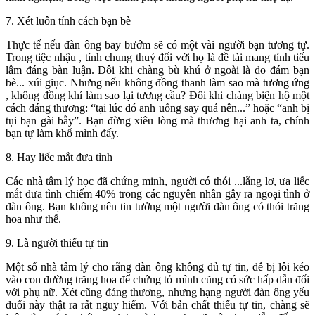
7. Xét luôn tính cách bạn bè
Thực tế nếu đàn ông bay bướm sẽ có một vài người bạn tương tự.
Trong tiệc nhậu , tính chung thuỷ đối với họ là đề tài mang tính tiếu
lâm đáng bàn luận. Đôi khi chàng bù khú ở ngoài là do đám bạn
bè... xúi giục. Nhưng nếu không đồng thanh làm sao mà tương ứng
, không đồng khí làm sao lại tương cầu? Đôi khi chàng biện hộ một
cách đáng thương: “tại lúc đó anh uống say quá nên...” hoặc “anh bị
tụi bạn gài bẫy”. Bạn đừng xiêu lòng mà thương hại anh ta, chính
bạn tự làm khổ mình đấy.
8. Hay liếc mắt đưa tình
Các nhà tâm lý học đã chứng minh, người có thói ...lẳng lơ, ưa liếc
mắt đưa tình chiếm 40% trong các nguyên nhân gây ra ngoại tình ở
đàn ông. Bạn không nên tin tưởng một người đàn ông có thói trăng
hoa như thế.
9. Là người thiếu tự tin
Một số nhà tâm lý cho rằng đàn ông không đủ tự tin, dễ bị lôi kéo
vào con đường trăng hoa để chứng tỏ mình cũng có sức hấp dẫn đối
với phụ nữ. Xét cũng đáng thương, nhưng hạng người đàn ông yếu
đuối này thật ra rất nguy hiểm. Với bản chất thiếu tự tin, chàng sẽ