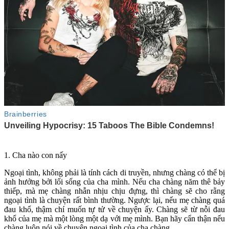
1. Cha nào con nấy
Ngoại tình, không phải là tính cách di truyền, nhưng chàng có thể bị
ảnh hưởng bởi lối sống của cha mình. Nếu cha chàng năm thê bảy
thiếp, mà mẹ chàng nhẫn nhịu chịu đựng, thì chàng sẽ cho rằng
ngoại tình là chuyện rất bình thường. Ngược lại, nếu mẹ chàng quá
đau khổ, thậm chí muốn t‌ּự t‌ּử về chu‌yện ấ‌y. Chàng sẽ từ nỗi đau
khổ của mẹ mà một lòng một dạ với mẹ mình. Bạn hãy cẩn thận nếu
chàng luôn nói về chuyện ngoại tình của cha chàng.