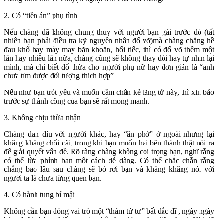
2. Có “tiền án” phụ tình
Nếu chàng đã không chung thuỷ với người bạn gái trước đó (tất
nhiên bạn phải điều tra kỹ nguyên nhân đổ vỡ)mà chàng chẳng hề
đau khổ hay mảy may băn khoăn, hối tiếc, thì có đổ vỡ thêm một
lần hay nhiều lần nữa, chàng cũng sẽ không thay đổi hay tự nhìn lại
mình, mà chỉ biết đổ thừa cho người phụ nữ hay đơn giản là “anh
chưa tìm được đối tượng thích hợp”
Nếu như bạn trót yêu và muốn cầm chân kẻ lãng tử này, thì xin báo
trước sự thành công của bạn sẽ rất mong manh.
3. Không chịu thừa nhận
Chàng dan díu với người khác, hay “ăn phở” ở ngoài nhưng lại
khăng khăng chối cãi, trong khi bạn muốn hai bên thành thật nói ra
để giải quyết vấn đề. Rõ ràng chàng không coi trọng bạn, nghĩ rằng
có thể lừa phỉnh bạn một cách dễ dàng. Có thể chắc chắn rằng
chẳng bao lâu sau chàng sẽ bỏ rơi bạn và khăng khăng nói với
người ta là chưa từng quen bạn.
4. Có hành tung bí mật
Không cần bạn đóng vai trò một “thám tử tư” bất đắc dĩ , ngày ngày