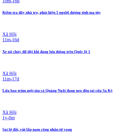
10m-16d
Kiểm tra dãy nhà trọ, phát hiện 5 người dương tính ma túy
Xã Hội
11m-16d
Xe tải cháy dữ dội khi đang lưu thông trên Quốc lộ 1
Xã Hội
11m-17d
Lửa bao trùm một tàu cá Quảng Ngãi đang neo đậu tại cửa Sa Kỳ
Xã Hội
1y-0m
Sạt lở đất, vùi lấp nam công nhân tử vong