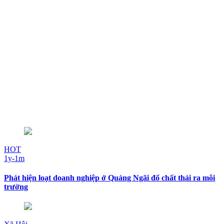
HOT
1y-1m
Phát hiện loạt doanh nghiệp ở Quảng Ngãi đổ chất thải ra môi
trường