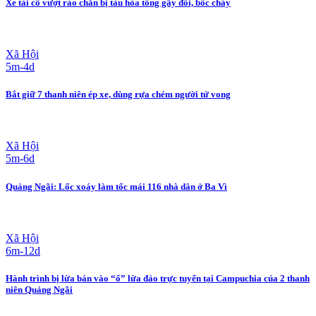
Xe tải cố vượt rào chắn bị tàu hỏa tông gãy đôi, bốc cháy
Xã Hội
5m-4d
Bắt giữ 7 thanh niên ép xe, dùng rựa chém người tử vong
Xã Hội
5m-6d
Quảng Ngãi: Lốc xoáy làm tốc mái 116 nhà dân ở Ba Vì
Xã Hội
6m-12d
Hành trình bị lừa bán vào “ổ” lừa đảo trực tuyến tại Campuchia của 2 thanh
niên Quảng Ngãi