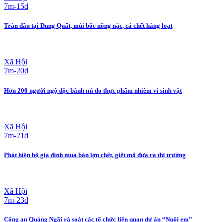
7m-15d
Tràn dầu tại Dung Quất, mùi bốc nồng nặc, cá chết hàng loạt
Xã Hội
7m-20d
Hơn 200 người ngộ độc bánh mì do thực phẩm nhiễm vi sinh vật
Xã Hội
7m-21d
Phát hiện hộ gia đình mua bán lợn chết, giết mổ đưa ra thị trường
Xã Hội
7m-23d
Công an Quảng Ngãi rà soát các tổ chức liên quan dự án “Nuôi em”