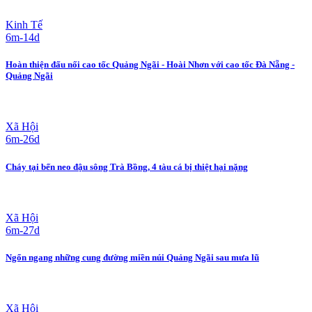
Kinh Tế
6m-14d
Hoàn thiện đấu nối cao tốc Quảng Ngãi - Hoài Nhơn với cao tốc Đà Nẵng -
Quảng Ngãi
Xã Hội
6m-26d
Cháy tại bến neo đậu sông Trà Bồng, 4 tàu cá bị thiệt hại nặng
Xã Hội
6m-27d
Ngổn ngang những cung đường miền núi Quảng Ngãi sau mưa lũ
Xã Hội