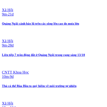
Xã Hội
9m-21d
Quảng Ngãi cảnh báo lũ trên các sông lên cao do mưa lớn
Xã Hội
9m-28d
Liên tiếp 7 trận động đất ở Quảng Ngãi trong rạng sáng 13/10
CNTT Khoa Học
10m-9d
Thả cá thể Rùa Đầu to quý hiếm về môi trường tự nhiên
Xã Hội