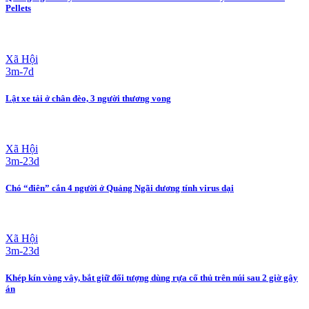
Pellets
Xã Hội
3m-7d
Lật xe tải ở chân đèo, 3 người thương vong
Xã Hội
3m-23d
Chó “điên” cắn 4 người ở Quảng Ngãi dương tính virus dại
Xã Hội
3m-23d
Khép kín vòng vây, bắt giữ đối tượng dùng rựa cố thủ trên núi sau 2 giờ gây
án