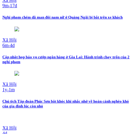
Xã Hội
9m-17d
Nghi phạm chém dã man đôi nam nữ ở Quảng Ngãi bị bắt trên xe khách
Xã Hội
6m-4d
Cập nhật họp báo vụ cướp ngân hàng ở Gia Lai: Hành trình chạy trốn của 2
nghi phạm
Xã Hội
1y-1m
Chủ tịch Tập đoàn Phúc Sơn bật khóc khi nhắc nhớ về hoàn cảnh nghèo khó
của gia đình lúc còn nhỏ
Xã Hội
4d