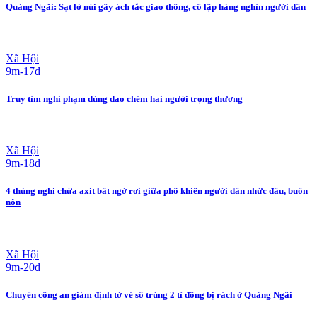
Quảng Ngãi: Sạt lở núi gây ách tắc giao thông, cô lập hàng nghìn người dân
Xã Hội
9m-17d
Truy tìm nghi phạm dùng dao chém hai người trọng thương
Xã Hội
9m-18d
4 thùng nghi chứa axit bất ngờ rơi giữa phố khiến người dân nhức đầu, buồn
nôn
Xã Hội
9m-20d
Chuyển công an giám định tờ vé số trúng 2 tỉ đồng bị rách ở Quảng Ngãi