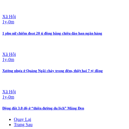
Xã Hội
1y-0m
1 phụ nữ chiếm đoạt 20 tỉ đồng bằng chiêu đáo hạn ngân hàng
Xã Hội
1y-0m
Xưởng nhựa ở Quảng Ngãi cháy trong đêm, thiệt hại 7 tỷ đồng
Xã Hội
1y-0m
Động đất 3.0 độ ở “thiên đường du lịch” Măng Đen
Quay Lại
Trang Sau