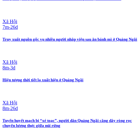
Xã Hội
7m-26d
Truy xuất nguồn gốc vụ nhiều người nhập viện sau ăn bánh mì ở Quảng Ngãi
Xã Hội
8m-3d
Hiện tượng thời tiết lạ xuất hiện ở Quảng Ngãi
Xã Hội
8m-26d
Tuyến huyết mạch bị “xé toạc”, người dân Quảng Ngãi căng dây ròng rọc
chuyển lương thực giữa núi rừng