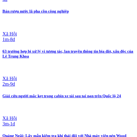
Bán rượu nước lã pha cồn công nghiệp
Xã Hội
1m-8d
63 trường hợp bị xử lý vì tương tác, lan truyền thông tin bịa đặt, xấu độc của
Lê Trung Khoa
Xã Hội
2m-9d
Giải cứu người mắc kẹt trong cabin xe tải sau tai nạn trên Quốc lộ 24
Xã Hội
3m-1d
Quảng Ngãi: Lấy mẫu kiểm tra khí thải đối với Nhà máy viên nén Wood