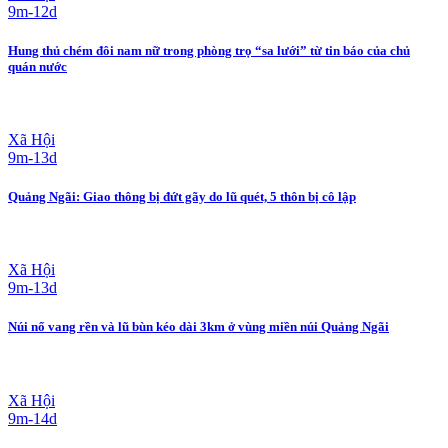
9m-12d
Hung thủ chém đôi nam nữ trong phòng trọ “sa lưới” từ tin báo của chủ
quán nước
Xã Hội
9m-13d
Quảng Ngãi: Giao thông bị đứt gãy do lũ quét, 5 thôn bị cô lập
Xã Hội
9m-13d
Núi nổ vang rền và lũ bùn kéo dài 3km ở vùng miền núi Quảng Ngãi
Xã Hội
9m-14d