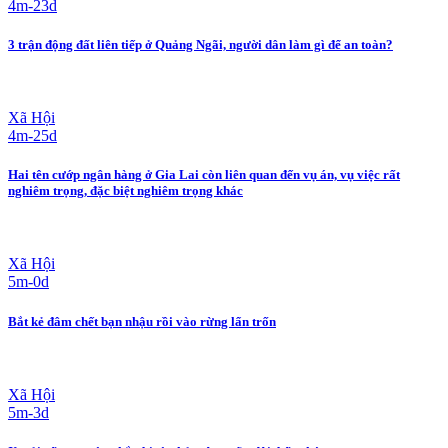
4m-23d
3 trận động đất liên tiếp ở Quảng Ngãi, người dân làm gì để an toàn?
Xã Hội
4m-25d
Hai tên cướp ngân hàng ở Gia Lai còn liên quan đến vụ án, vụ việc rất
nghiêm trọng, đặc biệt nghiêm trọng khác
Xã Hội
5m-0d
Bắt kẻ đâm chết bạn nhậu rồi vào rừng lẩn trốn
Xã Hội
5m-3d