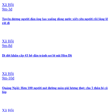
Xã Hội
9m-3d
Tuyên dương người đàn ông lao xuống dòng nước xiết cứu người rồi lặng lẽ
rời đi
Xã Hội
9m-8d
Di dời khẩn cấp 43 hộ dân tránh sạt lở núi Hòn Dồ
Xã Hội
9m-10d
Quảng Ngãi: Hơn 100 người mở đường mòn gùi lương thực cho 5 thôn bị cô
lập
Xã Hội