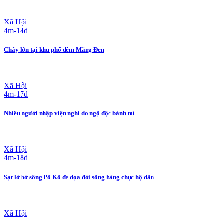
Xã Hội
4m-14d
Cháy lớn tại khu phố đêm Măng Đen
Xã Hội
4m-17d
Nhiều người nhập viện nghi do ngộ độc bánh mì
Xã Hội
4m-18d
Sạt lở bờ sông Pô Kô đe dọa đời sống hàng chục hộ dân
Xã Hội