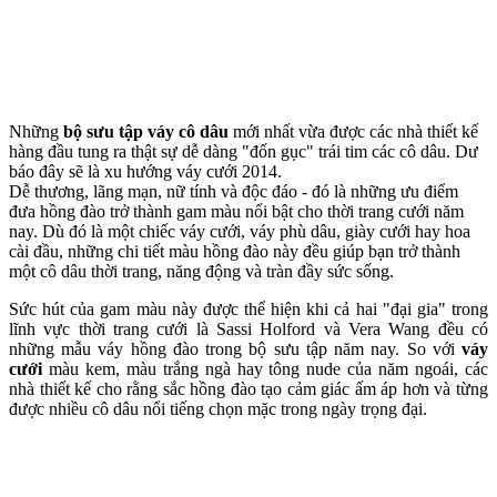
Những
bộ sưu tập váy cô dâu
mới nhất vừa được các nhà thiết kế
hàng đầu tung ra thật sự dễ dàng "đốn gục" trái tim các cô dâu. Dư
báo đây sẽ là
xu hướng váy cưới 2014
.
Dễ thương, lãng mạn, nữ tính và độc đáo - đó là những ưu điểm
đưa hồng đào trở thành gam màu nổi bật cho thời trang cưới năm
nay. Dù đó là một chiếc váy cưới, váy phù dâu, giày cưới hay hoa
cài đầu, những chi tiết màu hồng đào này đều giúp bạn trở thành
một cô dâu thời trang, năng động và tràn đầy sức sống.
Sức hút của gam màu này được thể hiện khi cả hai "đại gia" trong
lĩnh vực thời trang cưới là Sassi Holford và Vera Wang đều có
những mẫu váy hồng đào trong bộ sưu tập năm nay. So với
váy
cưới
màu kem, màu trắng ngà hay tông nud‌ּe của năm ngoái, các
nhà thiết kế cho rằng sắc hồng đào tạo cảm giác ấm áp hơn và từng
được nhiều cô dâu nổi tiếng chọn mặc trong ngày trọng đại.