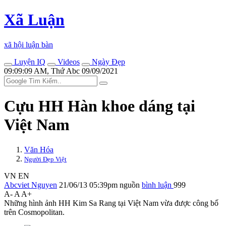
Xã Luận
xã hội luận bàn
Luyện IQ
Videos
Ngày Đẹp
09:09:09 AM, Thứ Abc 09/09/2021
Cựu HH Hàn khoe dáng tại
Việt Nam
Văn Hóa
Người Đẹp Việt
VN
EN
Abcviet Nguyen
21/06/13 05:39pm
nguồn
bình luận
999
A-
A
A+
Những hình ảnh HH Kim Sa Rang tại Việt Nam vừa được công bố
trên Cosmopolitan.