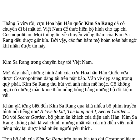
Tháng 5 vừa rồi, cựu Hoa hậu Hàn quốc
Kim Sa Rang
đã có
chuyến đi bí mật tới Việt Nam để thực hiện bộ hình cho tạp chí
Cosmopolitian. Mọi thông tin về chuyến viếng thăm của Kim Sa
Rang đều được giữ kín. Bởi vậy, các fan hâm mộ hoàn toàn bất ngờ
khi nhận được tin này.
Kim Sa Rang trong chuyến bay tới Việt Nam.
Mới đây nhất, những hình ảnh của cựu Hoa hậu Hàn Quốc vừa
được Cosmopolitian đăng tải trên mặt báo. Vẫn vẻ đẹp sang trọng
quý phái, Kim Sa Rang thu hút với ánh nhìn mê hoặc. Cô không
ngại có những màn khoe thân nóng bỏng bằng những bộ đồ kiệm
vải.
Khán giả từng biết đến Kim Sa Rang qua khá nhiều bộ phim truyền
hình nổi tiếng như
A love to kill, The king and I, Secret Garden..
.
Dù với
Secret Garden
, bộ phim ăn khách của điện ảnh Hàn, Kim Sa
Rang không phải là vai chính nhưng nhật vật của nữ diễn viên nổi
tiếng này lại được khá nhiều người yêu thích.
Trọn bộ ảnh của
Kim Sa Rang
trên trang bìa tạp chí Cosmopolitian: