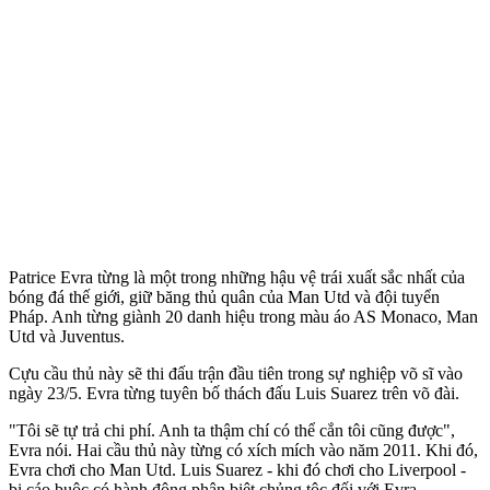
Patrice Evra từng là một trong những hậu vệ trái xuất sắc nhất của
bóng đá thế giới, giữ băng thủ quân của Man Utd và đội tuyển
Pháp. Anh từng giành 20 danh hiệu trong màu áo AS Monaco, Man
Utd và Juventus.
Cựu cầu thủ này sẽ thi đấu trận đầu tiên trong sự nghiệp võ sĩ vào
ngày 23/5. Evra từng tuyên bố thách đấu Luis Suarez trên võ đài.
"Tôi sẽ tự trả chi phí. Anh ta thậm chí có thể cắn tôi cũng được",
Evra nói. Hai cầu thủ này từng có xích mích vào năm 2011. Khi đó,
Evra chơi cho Man Utd. Luis Suarez - khi đó chơi cho Liverpool -
bị cáo buộc có hành động phân biệt chủ‌ng tộ‌c đối với Evra.