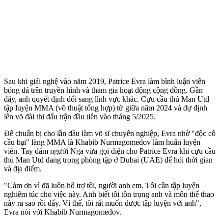
Sau khi giải nghệ vào năm 2019, Patrice Evra làm bình luận viên
bóng đá trên truyền hình và tham gia hoạt động cộng đồng. Gần
đây, anh quyết định đổi sang lĩnh vực khác. Cựu cầu thủ Man Utd
tập luyện MMA (võ thuật tổng hợp) từ giữa năm 2024 và dự định
lên võ đài thi đấu trận đầu tiên vào tháng 5/2025.
Để chuẩn bị cho lần đầu làm võ sĩ chuyên nghiệp, Evra nhờ "độc cô
cầu bại" làng MMA là Khabib Nurmagomedov làm huấn luyện
viên. Tay đấm người Nga vừa gọi điện cho Patrice Evra khi cựu cầu
thủ Man Utd đang trong phòng tập ở Dubai (UAE) để hỏi thời gian
và địa điểm.
"Cảm ơn vì đã luôn hỗ trợ tôi, người anh em. Tôi cần tập luyện
nghiêm túc cho việc này. Anh biết tôi tôn trọng anh và môn thể thao
này ra sao rồi đấy. Vì thế, tôi rất muốn được tập luyện với anh",
Evra nói với Khabib Nurmagomedov.