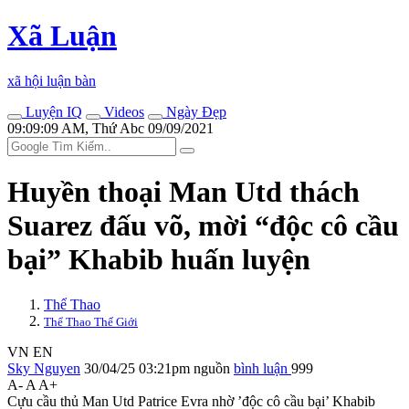
Xã Luận
xã hội luận bàn
Luyện IQ
Videos
Ngày Đẹp
09:09:09 AM, Thứ Abc 09/09/2021
Huyền thoại Man Utd thách
Suarez đấu võ, mời “độc cô cầu
bại” Khabib huấn luyện
Thể Thao
Thể Thao Thế Giới
VN
EN
Sky Nguyen
30/04/25 03:21pm
nguồn
bình luận
999
A-
A
A+
Cựu cầu thủ Man Utd Patrice Evra nhờ ’độc cô cầu bại’ Khabib