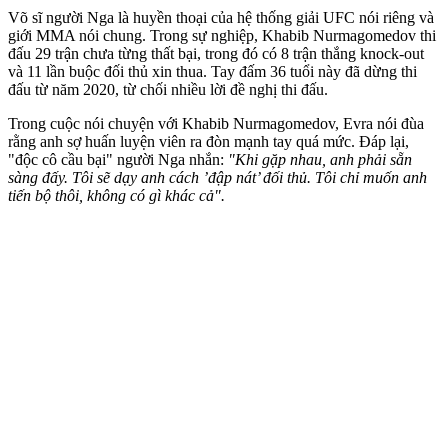
Võ sĩ người Nga là huyền thoại của hệ thống giải UFC nói riêng và
giới MMA nói chung. Trong sự nghiệp, Khabib Nurmagomedov thi
đấu 29 trận chưa từng thất bại, trong đó có 8 trận thắng knock-out
và 11 lần buộc đối thủ xin thua. Tay đấm 36 tuổi này đã dừng thi
đấu từ năm 2020, từ chối nhiều lời đề nghị thi đấu.
Trong cuộc nói chuyện với Khabib Nurmagomedov, Evra nói đùa
rằng anh sợ huấn luyện viên ra đòn mạnh tay quá mức. Đáp lại,
"độc cô cầu bại" người Nga nhắn:
"Khi gặp nhau, anh phải sẵn
sàng đấy. Tôi sẽ dạy anh cách ’đập nát’ đối thủ. Tôi chỉ muốn anh
tiến bộ thôi, không có gì khác cả".