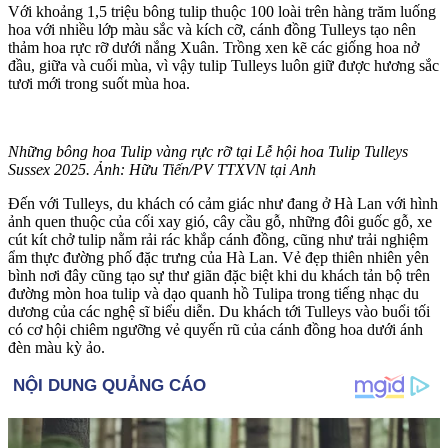
Với khoảng 1,5 triệu bông tulip thuộc 100 loài trên hàng trăm luống
hoa với nhiều lớp màu sắc và kích cỡ, cánh đồng Tulleys tạo nên
thảm hoa rực rỡ dưới nắng Xuân. Trồng xen kẽ các giống hoa nở
đầu, giữa và cuối mùa, vì vậy tulip Tulleys luôn giữ được hương sắc
tươi mới trong suốt mùa hoa.
Những bông hoa Tulip vàng rực rỡ tại Lễ hội hoa Tulip Tulleys
Susse‌ּx 2025. Ảnh: Hữu Tiến/PV TTXVN tại Anh
Đến với Tulleys, du khách có cảm giác như đang ở Hà Lan với hình
ảnh quen thuộc của cối xay gió, cây cầu gỗ, những đôi guốc gỗ, xe
cút kít chở tulip nằm rải rác khắp cánh đồng, cũng như trải nghiệm
ẩm thực đường phố đặc trưng của Hà Lan. Vẻ đẹp thiên nhiên yên
bình nơi đây cũng tạo sự thư giãn đặc biệt khi du khách tản bộ trên
đường mòn hoa tulip và dạo quanh hồ Tulipa trong tiếng nhạc du
dương của các nghệ sĩ biểu diễn. Du khách tới Tulleys vào buổi tối
có cơ hội chiêm ngưỡng vẻ quyến rũ của cánh đồng hoa dưới ánh
đèn màu kỳ ảo.