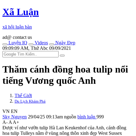
Xã Luận
xã hội luận bàn
ad@ contact us
Luyện IQ
Videos
Ngày Đẹp
09:09:09 AM, Thứ Abc 09/09/2021
Thăm cánh đồng hoa tulip nổi
tiếng Vương quốc Anh
Thế Giới
Du Lịch Khám Phá
VN
EN
Sky Nguyen
29/04/25 09:13am
nguồn
bình luận
999
A-
A
A+
Được ví như vườn tulip Hà Lan Keukenhof của Anh, cánh đồng
hoa tulip Tulleys nằm ở vùng nông thôn xinh đẹp West Susse‌ּx