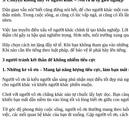
Dân gian vẫn nói"biết cũng đừng nói hết, để cho người khác một con
thân mình. Trong cuộc sống, ai cũng có lúc vấp ngã, ai cũng có lỗi
nhen.
Việc lan truyền điều xấu về người khác chính là tạo khẩu nghiệp. Lờ
thậm chí gây ra hậu quả nghiêm trọng. Hơn nữa, môi trường xung quanh
Hãy chọn cách im lặng đầy tử tế. Khi bạn không tham gia vào những c
Khi nào cần lên tiếng theo luật pháp, để bảo vệ lẽ phải hãy lên tiếng.
3 người tránh kết thân để không nhiễm tiêu cực
1. Những kẻ vô ơn – Mang lại năng lượng tiêu cực, làm bạn mất 
Người vô ơn là kiểu người sẵn sàng phủ nhận mọi điều tốt đẹp mà ngườ
cho người khác và khiến người khác phiền muộn.
Chơi với người vô ơn chẳng khác nào tự chuốc lấy bực dọc. Bạn càng 
khiến bạn mất dần niềm tin vào lòng tốt và lòng biết ơn giữa con ngư
Từ góc độ phong thủy cuộc sống, người vô ơn thường mang theo luồng
việc, các mối quan hệ khác của bạn đi xuống. Gặp người vô ơn, cách tố