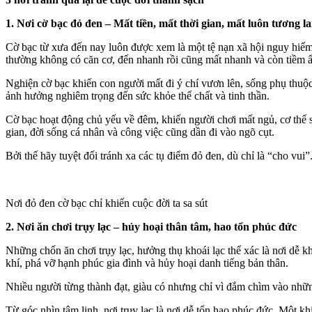
1. Nơi cờ bạc đỏ đen – Mất tiền, mất thời gian, mất luôn tương la
Cờ bạc từ xưa đến nay luôn được xem là một tệ nạn xã hội nguy hiểm.
thường không có căn cơ, đến nhanh rồi cũng mất nhanh và còn tiềm
Nghiện cờ bạc khiến con người mất đi ý chí vươn lên, sống phụ thuộc
ảnh hưởng nghiêm trọng đến sức khỏe thể chất và tinh thần.
Cờ bạc hoạt động chủ yếu về đêm, khiến người chơi mất ngủ, c‌ơ th‌ể 
gian, đời sống cá nhân và công việc cũng dần đi vào ngõ cụt.
Bởi thế hãy tuyệt đối tránh xa các tụ điểm đỏ đen, dù chỉ là “cho vui
Nơi đỏ đen cờ bạc chỉ khiến cuộc đời ta sa sút
2. Nơi ăn chơi trụ‌ּy lạ‌ּc – hủy hoại thân tâm, hao tổn phúc đức
Những chốn ăn chơi trụ‌ּy lạ‌ּc, hưởng thụ khoái lạc thể xác là nơi dễ k
khí, phá vỡ hạnh phúc gia đình và hủy hoại danh tiếng bản thân.
Nhiều người từng thành đạt, giàu có nhưng chỉ vì đắm chìm vào những 
Từ góc nhìn tâm linh, nơi trụ‌ּy lạ‌ּc là nơi dễ tổn hao phúc đức. Mộ