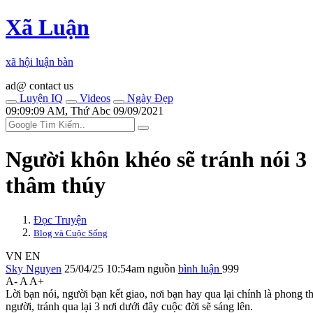
Xã Luận
xã hội luận bàn
ad@ contact us
Luyện IQ
Videos
Ngày Đẹp
09:09:09 AM, Thứ Abc 09/09/2021
Người khôn khéo sẽ tránh nói 3 
thâm thúy
Đọc Truyện
Blog và Cuộc Sống
VN
EN
Sky Nguyen
25/04/25 10:54am
nguồn
bình luận
999
A-
A
A+
Lời bạn nói, người bạn kết giao, nơi bạn hay qua lại chính là phong t
người, tránh qua lại 3 nơi dưới đây cuộc đời sẽ sáng lên.