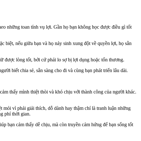
heo những toan tính vụ lợi. Gần họ bạn không học được điều gì tốt
Đặc biệt, nếu giữa bạn và họ nảy sinh xung đột về quyền lợi, họ sẵn
được lòng tốt, bởi cứ phải lo sợ bị lợi dụng hoặc tổn thương.
ời biết chia sẻ, sẵn sàng cho đi và cùng bạn phát triển lâu dài.
cảm thấy mình thiệt thòi và khó chịu với thành công của người khác.
 mỏi vì phải giải thích, dỗ dành hay thậm chí là tranh luận những
 phí thời gian.
giúp bạn cảm thấy dễ chịu, mà còn truyền cảm hứng để bạn sống tốt