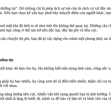
 đường lui". Đó không chỉ là phép lịch sự mà còn là cách cư xử đầy nhâ
 lầm. Nếu bạn chọn kể xấu hay phơi bày khuyết điểm của người khác, b
i nói một khi đã thốt ra sẽ như mũi tên không thể quay lại. Những câu
 bạn cũng vì thế mà trở nên độc hại, đầy thị phi và tiêu cực.
âu chuyện thị phi, bạn đã tự xây dựng cho mình một phong thủy an làn
niềm tin
i khác đã làm cho họ. Họ không biết trân trọng tình cảm, công sức và s
giúp họ bao nhiêu, họ càng xem đó là điều hiển nhiên, thậm chí coi bạ
ời với nhau.
 năng lượng tiêu cực, khiến vận khí xung quanh bạn bị ảnh hưởng. Họ
t nhất là lặng lẽ bước đi, tránh xa để bảo vệ tâm trí và bình yên của 