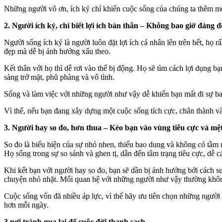
Những người vô ơn, ích kỷ chỉ khiến cuộc sống của chúng ta thêm mệ
2. Người ích kỷ, chỉ biết lợi ích bản thân – Không bao giờ đáng đ
Người sống ích kỷ là người luôn đặt lợi ích cá nhân lên trên hết, họ r
đẹp mà dễ bị ảnh hưởng xấu theo.
Kết thân với họ thì dễ rơi vào thế bị động. Họ sẽ tìm cách lợi dụng
sàng trở mặt, phũ phàng và vô tình.
Sống và làm việc với những người như vậy dễ khiến bạn mất đi sự bao
Vì thế, nếu bạn đang xây dựng một cuộc sống tích cực, chân thành và 
3. Người hay so đo, hơn thua – Kéo bạn vào vùng tiêu cực và mệ
So đo là biểu hiện của sự nhỏ nhen, thiếu bao dung và không có tầm 
Họ sống trong sự so sánh và ghen tị, dẫn đến tâm trạng tiêu cực, dễ c
Khi kết bạn với người hay so đo, bạn sẽ dần bị ảnh hưởng bởi cách su
chuyện nhỏ nhặt. Mối quan hệ với những người như vậy thường không m
Cuộc sống vốn đã nhiều áp lực, vì thế hãy ưu tiên chọn những người
hơn mỗi ngày.
3 nơi tránh qua lại để cuộc đời thanh sạch