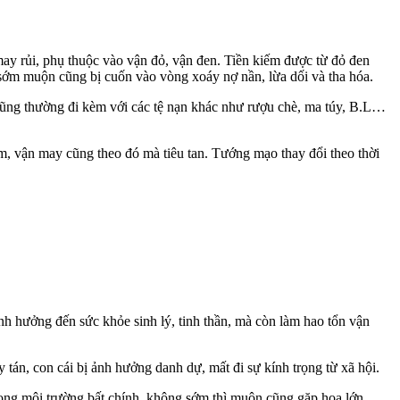
may rủi, phụ thuộc vào vận đỏ, vận đen. Tiền kiếm được từ đỏ đen
sớm muộn cũng bị cuốn vào vòng xoáy nợ nần, lừa dối và tha hóa.
cũng thường đi kèm với các tệ nạn khác như rượu chè, m‌a tú‌y, B.L…
ém, vận may cũng theo đó mà tiêu tan. Tướng mạo thay đổi theo thời
ảnh hưởng đến sức khỏe sin‌ּh l‌ּý, tinh thần, mà còn làm hao tổn vận
 tán, con cái bị ảnh hưởng danh dự, mất đi sự kính trọng từ xã hội.
g trong môi trường bất chính, không sớm thì muộn cũng gặp họa lớn.