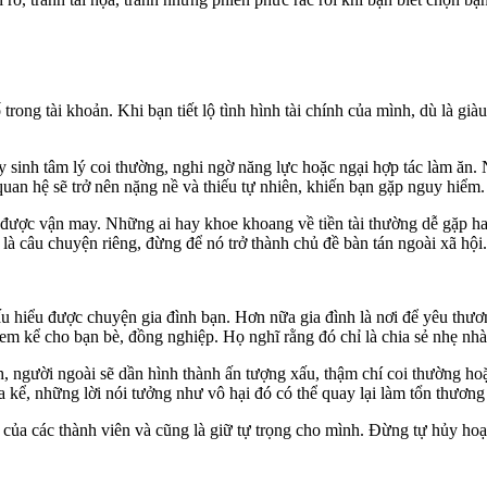
ố trong tài khoản. Khi bạn tiết lộ tình hình tài chính của mình, dù là 
ảy sinh tâm lý coi thường, nghi ngờ năng lực hoặc ngại hợp tác làm ăn. N
uan hệ sẽ trở nên nặng nề và thiếu tự nhiên, khiến bạn gặp nguy hiểm.
iữ được vận may. Những ai hay khoe khoang về tiền tài thường dễ gặp ha
là câu chuyện riêng, đừng để nó trở thành chủ đề bàn tán ngoài xã hội.
thấu hiểu được chuyện gia đình bạn. Hơn nữa gia đình là nơi để yêu 
em kể cho bạn bè, đồng nghiệp. Họ nghĩ rằng đó chỉ là chia sẻ nhẹ nhà
, người ngoài sẽ dần hình thành ấn tượng xấu, thậm chí coi thường ho
kể, những lời nói tưởng như vô hại đó có thể quay lại làm tổn thương
của các thành viên và cũng là giữ tự trọng cho mình. Đừng tự hủy h