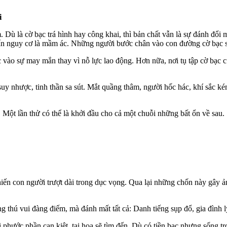
i
 Dù là cờ bạc trá hình hay công khai, thì bản chất vẫn là sự đánh đổi 
 ẩn nguy cơ là mầm ác. Những người bước chân vào con đường cờ bạc 
 vào sự may mắn thay vì nỗ lực lao động. Hơn nữa, nơi tụ tập cờ bạc 
suy nhược, tinh thần sa sút. Mắt quầng thâm, người hốc hác, khí sắc k
”. Một lần thử có thể là khởi đầu cho cả một chuỗi những bất ổn về sau.
hiến con người trượt dài trong dụ‌ּc vọn‌ּg. Qua lại những chốn này gây 
thú vui đàng điếm, mà đánh mất tất cả: Danh tiếng sụp đổ, gia đình ly
t khi phước phần cạn kiệt, tai họa sẽ tìm đến. Dù có tiền bạc nhưng sốn