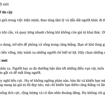
t mỏi
ể tin cậy
ất giỏi trong việc biện minh, thao túng tâm lý và dẫn dắt người khác đi t
 bạn khi cần, và quay lưng nhanh chóng khi không còn giá trị khai thác. 
 dung, trở nên đề phòng và sống trong căng thẳng. Bạn sẽ khó lòng giữ 
bền vững, hãy tránh xa những người chỉ biết tư lợi. Hãy chọn những ngư
t mỏi
nhìn xa. Người hay so đo thường bận tâm tới những điều vụn vặt, luôn 
áu gắt và dễ mất lòng người.
y nghĩ tiêu cực. Họ sẽ không ngừng phàn nàn, bàn lùi và khiến bạn mệt
ang lại giá trị tốt đẹp nào, mà chỉ khiến bạn thêm căng thẳng và lãng
 sống tích cực, rộng lượng và có tầm nhìn thoáng đãng. Họ không chỉ 