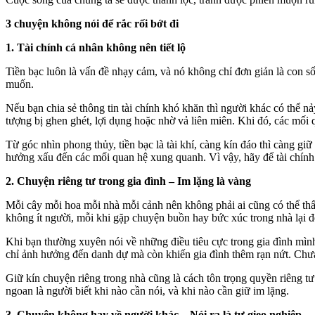
3 chuyện không nói để rắc rối bớt đi
1. Tài chính cá nhân không nên tiết lộ
Tiền bạc luôn là vấn đề nhạ‌y cả‌m, và nó không chỉ đơn giản là con s
muốn.
Nếu bạn chia sẻ thông tin tài chính khó khăn thì người khác có thể n
tượng bị ghen ghét, lợi dụng hoặc nhờ vả liên miên. Khi đó, các mối q
Từ góc nhìn phong thủy, tiền bạc là tài khí, càng kín đáo thì càng g
hưởng xấu đến các mối quan hệ xung quanh. Vì vậy, hãy để tài chính 
2. Chuyện riêng tư trong gia đình – Im lặng là vàng
Mỗi cây mỗi hoa mỗi nhà mỗi cảnh nên không phải ai cũng có thể 
không ít người, mỗi khi gặp chuyện buồn hay bức xúc trong nhà lại đ
Khi bạn thường xuyên nói về những điều tiêu cực trong gia đình mình
chỉ ảnh hưởng đến danh dự mà còn khiến gia đình thêm rạn nứt. Chưa 
Giữ kín chuyện riêng trong nhà cũng là cách tôn trọng quyền riêng tư 
ngoan là người biết khi nào cần nói, và khi nào cần giữ im lặng.
3. Chuyện không hay về người khác – Nói ra là tự gieo nghiệp